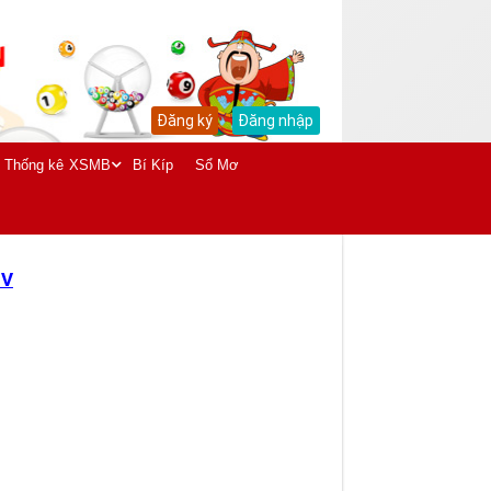
Đăng ký
Đăng nhập
Thống kê XSMB
Bí Kíp
Sổ Mơ
TV