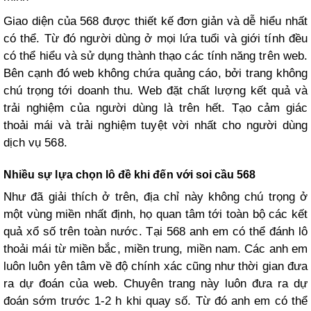
Giao diện của 568 được thiết kế đơn giản và dễ hiểu nhất
có thể. Từ đó người dùng ở mọi lứa tuổi và giới tính đều
có thể hiểu và sử dụng thành thạo các tính năng trên web.
Bên cạnh đó web không chứa quảng cáo, bởi trang không
chú trọng tới doanh thu. Web đặt chất lượng kết quả và
trải nghiệm của người dùng là trên hết. Tạo cảm giác
thoải mái và trải nghiệm tuyệt vời nhất cho người dùng
dịch vụ 568.
Nhiều sự lựa chọn lô đề khi đến với soi cầu 568
Như đã giải thích ở trên, địa chỉ này không chú trọng ở
một vùng miền nhất định, họ quan tâm tới toàn bộ các kết
quả xổ số trên toàn nước. Tại 568 anh em có thể đánh lô
thoải mái từ miền bắc, miền trung, miền nam. Các anh em
luôn luôn yên tâm về độ chính xác cũng như thời gian đưa
ra dự đoán của web. Chuyên trang này luôn đưa ra dự
đoán sớm trước 1-2 h khi quay số. Từ đó anh em có thể