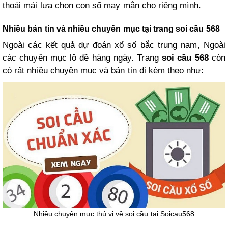
thoải mái lựa chọn con số may mắn cho riêng mình.
Nhiều bản tin và nhiều chuyên mục tại trang soi cầu 568
Ngoài các kết quả dự đoán xổ số bắc trung nam, Ngoài
các chuyên mục lô đề hàng ngày. Trang
soi cầu 568
còn
có rất nhiều chuyên mục và bản tin đi kèm theo như:
Nhiều chuyên mục thú vị về soi cầu tại Soicau568