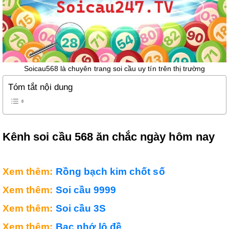
Soicau568 là chuyên trang soi cầu uy tín trên thị trường
Tóm tắt nội dung
Kênh soi cầu 568 ăn chắc ngày hôm nay
Xem thêm:
Rồng bạch kim chốt số
Xem thêm:
Soi cầu 9999
Xem thêm:
Soi cầu 3S
Xem thêm:
Bạc nhớ lô đề