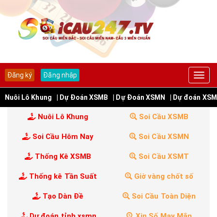
Đăng ký
Đăng nhập
Nuôi Lô Khung
| Dự Đoán XSMB
| Dự Đoán XSMN
| Dự đoán XS
Nuôi Lô Khung
Soi Cầu XSMB
Soi Cầu Hôm Nay
Soi Cầu XSMN
Thống Kê XSMB
Soi Cầu XSMT
Thống kê Tần Suất
Giờ vàng chốt số
Tạo Dàn Đề
Soi Cầu Toàn Diện
Dự đoán tỉnh xsmn
Xin Số May Mắn