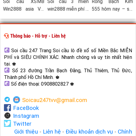
Soi cầu XSMB
Soi cầu 3 miền
Rồng Bạch Kim
Win2888 asia Vip
win2888 miễn phí –
555 hôm nay – soi
nhà cái dự đoán
Dự đoán kqxs 3
cầu rong bach kim
chính xác
miền
555 VIP miễn phí
Thông báo - Hỗ trợ - Liên hệ
Soi cầu 247 Trang Soi cầu lô đề xổ số Miền Bắc MIỄN
PHÍ và SIÊU CHÍNH XÁC. Nhanh chóng và uy tín nhất hiện
tại. ♚
Số 23 đường Trần Bạch Đằng, Thủ Thiêm, Thủ Đức,
Thành phố Hồ Chí Minh. ♚
Số điện thoại: 0908802827 ♚
Soicau247tvv@gmail.com
FaceBook
Instagram
Twitter
Giới thiệu
-
Liên hệ
-
Điều khoản dịch vụ
-
Chính