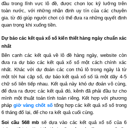
đầu trong lĩnh vực lô đề, được chọn lọc kỹ lưỡng trên
toàn nước, với những nhận định uy tín của các chuyên
gia. từ đó giúp người chơi có thể đưa ra những quyết định
quan trọng khi xuống tiền.
Dự báo các kết quả xổ số kiến thiết hàng ngày chuẩn xác
nhất
Bên cạnh các kết quả về lô đề hàng ngày, website còn
đưa ra dự báo các kết quả xổ số một cách chính xác
nhất. Khác với dự đoán các con thủ lô trong ngày là từ
một tới hai cặp số, dự báo kết quả xổ số là một dãy 4-5
chữ số liên tiếp nhau. Kết quả này khó dự đoán vô cùng,
để đưa ra được các kết quả đó, kênh đã phải đầu tư cho
mình một thuật toán tính toán riêng. Kết hợp với phương
pháp
giờ vàng chốt số
tổng hợp các kết quả xổ số trong
6 tháng đổ lại, để cho ra kết quả cuối cùng.
Soi cầu 568 mb
sẽ dựa vào các kết quả xổ số của 6