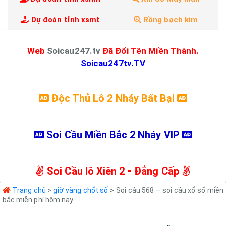
Dự đoán tỉnh xsmt
Rồng bạch kim
Web
Soicau247.tv
Đã Đổi Tên Miền Thành.
Soicau247tv.TV
Độc Thủ Lô 2 Nháy Bất Bại
Soi Cầu Miền Bắc 2 Nháy VIP
Soi Cầu lô Xiên 2 ⁃ Đẳng Cấp
Trang chủ
>
giờ vàng chốt số
>
Soi cầu 568 – soi cầu xổ số miền
bắc miễn phí hôm nay