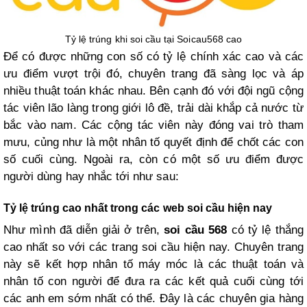
Tỷ lệ trúng khi soi cầu tại Soicau568 cao
Để có được những con số có tỷ lệ chính xác cao và các
ưu điểm vượt trội đó, chuyên trang đã sàng lọc và áp
nhiều thuật toán khác nhau. Bên cạnh đó với đội ngũ cộng
tác viên lão làng trong giới lô đề, trải dài khắp cả nước từ
bắc vào nam. Các cộng tác viên này đóng vai trò tham
mưu, củng như là một nhân tố quyết định để chốt các con
số cuối cùng. Ngoài ra, còn có một số ưu điểm được
người dùng hay nhắc tới như sau:
Tỷ lệ trúng cao nhất trong các web soi cầu hiện nay
Như mình đã diễn giải ở trên,
soi cầu 568
có tỷ lệ thắng
cao nhất so với các trang soi cầu hiện nay. Chuyên trang
này sẽ kết hợp nhân tố máy móc là các thuật toán và
nhân tố con người để đưa ra các kết quả cuối cùng tới
các anh em sớm nhất có thể. Đây là các chuyên gia hàng