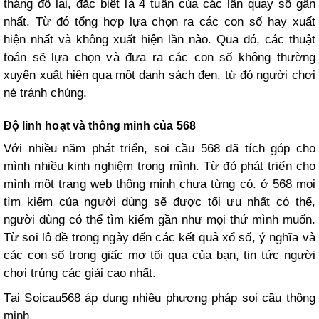
tháng đổ lại, đặc biệt là 4 tuần của các lần quay số gần
nhất. Từ đó tổng hợp lựa chọn ra các con số hay xuất
hiện nhất và không xuất hiện lần nào. Qua đó, các thuật
toán sẽ lựa chọn và đưa ra các con số không thường
xuyên xuất hiện qua một danh sách đen, từ đó người chơi
né tránh chúng.
Độ linh hoạt và thông minh của 568
Với nhiều năm phát triển, soi cầu 568 đã tích góp cho
mình nhiều kinh nghiệm trong mình. Từ đó phát triển cho
mình một trang web thông minh chưa từng có. ở 568 mọi
tìm kiếm của người dùng sẽ được tối ưu nhất có thể,
người dùng có thể tìm kiếm gần như mọi thứ mình muốn.
Từ soi lô đề trong ngày đến các kết quả xổ số, ý nghĩa và
các con số trong giấc mơ tối qua của bạn, tin tức người
chơi trúng các giải cao nhất.
Tại Soicau568 áp dụng nhiều phương pháp soi cầu thông
minh