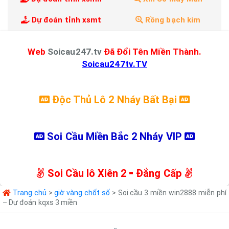
Dự đoán tỉnh xsmt
Rồng bạch kim
Web
Soicau247.tv
Đã Đổi Tên Miền Thành.
Soicau247tv.TV
Độc Thủ Lô 2 Nháy Bất Bại
Soi Cầu Miền Bắc 2 Nháy VIP
Soi Cầu lô Xiên 2 ⁃ Đẳng Cấp
Trang chủ
>
giờ vàng chốt số
>
Soi cầu 3 miền win2888 miễn phí
– Dự đoán kqxs 3 miền