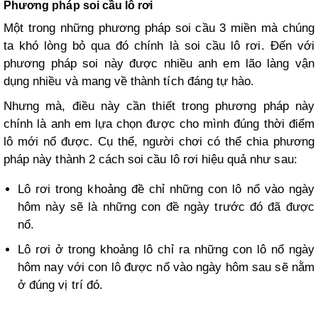
Phương pháp soi cầu lô rơi
Một trong những phương pháp soi cầu 3 miền mà chúng
ta khó lòng bỏ qua đó chính là soi cầu lô rơi. Đến với
phương pháp soi này được nhiều anh em lão làng vận
dụng nhiều và mang về thành tích đáng tự hào.
Nhưng mà, điều này cần thiết trong phương pháp này
chính là anh em lựa chọn được cho mình đúng thời điểm
lô mới nổ được. Cụ thể, người chơi có thể chia phương
pháp này thành 2 cách soi cầu lô rơi hiệu quả như sau:
Lô rơi trong khoảng đề chỉ những con lô nổ vào ngày
hôm này sẽ là những con đề ngày trước đó đã được
nổ.
Lô rơi ở trong khoảng lô chỉ ra những con lô nổ ngày
hôm nay với con lô được nổ vào ngày hôm sau sẽ nằm
ở đúng vị trí đó.