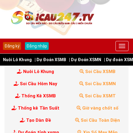
Đăng ký
Đăng nhập
Nuôi Lô Khung
| Dự Đoán XSMB
| Dự Đoán XSMN
| Dự đoán XS
Nuôi Lô Khung
Soi Cầu XSMB
Soi Cầu Hôm Nay
Soi Cầu XSMN
Thống Kê XSMB
Soi Cầu XSMT
Thống kê Tần Suất
Giờ vàng chốt số
Tạo Dàn Đề
Soi Cầu Toàn Diện
Dự đoán tỉnh xsmn
Xin Số May Mắn