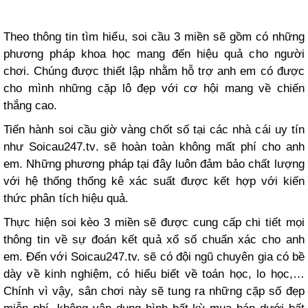
Theo thông tin tìm hiểu, soi cầu 3 miền sẽ gồm có những
phương pháp khoa học mang đến hiệu quả cho người
chơi. Chúng được thiết lập nhằm hỗ trợ anh em có được
cho mình những cặp lô đẹp với cơ hội mang về chiến
thắng cao.
Tiến hành soi cầu giờ vàng chốt số tại các nhà cái uy tín
như Soicau247.tv. sẽ hoàn toàn không mất phí cho anh
em. Những phương pháp tại đây luôn đảm bảo chất lượng
với hệ thống thống kê xác suất được kết hợp với kiến
thức phân tích hiệu quả.
Thực hiện soi kèo 3 miền sẽ được cung cấp chi tiết mọi
thông tin về sự đoán kết quả xổ số chuẩn xác cho anh
em. Đến với Soicau247.tv. sẽ có đội ngũ chuyên gia có bề
dày về kinh nghiệm, có hiểu biết về toán học, lo học,…
Chính vì vậy, sân chơi này sẽ tung ra những cặp số đẹp