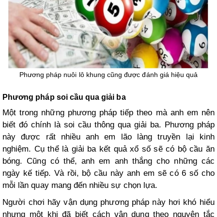
Phương pháp nuôi lô khung cũng được đánh giá hiệu quả
Phương pháp soi cầu qua giải ba
Một trong những phương pháp tiếp theo mà anh em nên
biết đó chính là soi cầu thông qua giải ba. Phương pháp
này được rất nhiều anh em lão làng truyền lại kinh
nghiệm. Cụ thể là giải ba kết quả xổ số sẽ có bộ cầu ăn
bóng. Cũng có thể, anh em anh thắng cho những các
ngày kế tiếp. Và rồi, bộ cầu này anh em sẽ có 6 số cho
mỗi lần quay mang đến nhiều sự chọn lựa.
Người chơi hãy vận dụng phương pháp này hơi khó hiểu
nhưng một khi đã biết cách vận dụng theo nguyên tắc