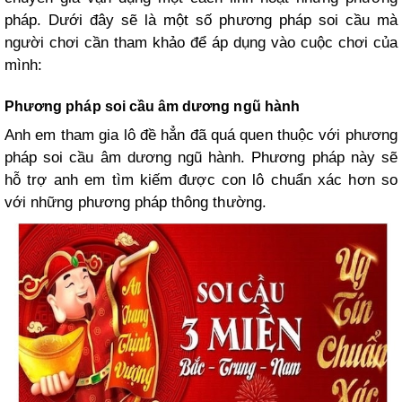
pháp. Dưới đây sẽ là một số phương pháp soi cầu mà
người chơi cần tham khảo để áp dụng vào cuộc chơi của
mình:
Phương pháp soi cầu âm dương ngũ hành
Anh em tham gia lô đề hẳn đã quá quen thuộc với phương
pháp soi cầu âm dương ngũ hành. Phương pháp này sẽ
hỗ trợ anh em tìm kiếm được con lô chuẩn xác hơn so
với những phương pháp thông thường.