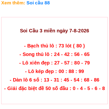
Xem thêm:
Soi cầu 88
Soi Cầu 3 miền ngày 7-8-2026
- Bạch thủ lô : 73 lót ( 80 )
- Song thủ lô : 24 - 42 : 56 - 65
- Lô xiên đẹp : 27 - 57 : 80 - 79
- Lô kép đẹp : 00 : 88 : 99
- Dàn lô 6 số : 13 - 31 : 45 - 54 : 68 - 86
- Giải đặc biệt đề 50 số đầu : 0 - 4 - 5 - 6 - 8