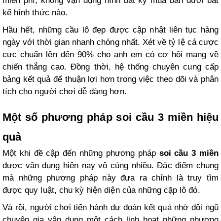
miễn phí, không vận dụng hình bất kỳ mua bán dưới bất
kể hình thức nào.
Hầu hết, những cầu lô đẹp được cập nhật liên tục hàng
ngày với thời gian nhanh chóng nhất. Xét về tỷ lệ cá cược
cực chuẩn lên đến 90% cho anh em có cơ hội mang về
chiến thắng cao. Đồng thời, hệ thống chuyên cung cấp
bảng kết quả để thuận lợi hơn trong việc theo dõi và phân
tích cho người chơi dễ dàng hơn.
Một số phương pháp soi cầu 3 miền hiệu
quả
Một khi đề cập đến những phương pháp
soi cầu 3 miền
được vận dụng hiện nay vô cùng nhiều. Đặc điểm chung
mà những phương pháp này đưa ra chính là truy tìm
được quy luật, chu kỳ hiện diện của những cặp lô đó.
Và rồi, người chơi tiến hành dự đoán kết quả nhờ đội ngũ
chuyên gia vận dụng một cách linh hoạt những phương