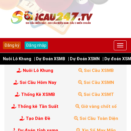
Đăng ký
Đăng nhập
Nuôi Lô Khung
| Dự Đoán XSMB
| Dự Đoán XSMN
| Dự đoán XS
Nuôi Lô Khung
Soi Cầu XSMB
Soi Cầu Hôm Nay
Soi Cầu XSMN
Thống Kê XSMB
Soi Cầu XSMT
Thống kê Tần Suất
Giờ vàng chốt số
Tạo Dàn Đề
Soi Cầu Toàn Diện
Dự đoán tỉnh xsmn
Xin Số May Mắn