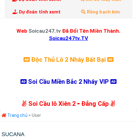
Dự đoán tỉnh xsmt
Rồng bạch kim
Web
Soicau247.tv
Đã Đổi Tên Miền Thành.
Soicau247tv.TV
Độc Thủ Lô 2 Nháy Bất Bại
Soi Cầu Miền Bắc 2 Nháy VIP
Soi Cầu lô Xiên 2 ⁃ Đẳng Cấp
Trang chủ
>
User
SUCANA