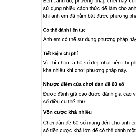
Bên cạnh đó, phương pháp chơi này cũng
sử dụng nhiều cách thức để làm cho anh
khi anh em đã nắm bắt được phương pháp
Có thể đánh liên tục
Anh em có thể sử dụng phương pháp này đ
Tiết kiệm chi phí
Vì chỉ chọn ra 60 số đẹp nhất nên chi p
khá nhiều khi chơi phương pháp này.
Nhược điểm của chơi dàn đề 60 số
Được đánh giá cao được đánh giá cao về
số điều cụ thể như:
Vốn cược khá nhiều
Chơi dàn đề 60 số mang đến cho anh em 
số tiền cược khá lớn để có thể đánh một