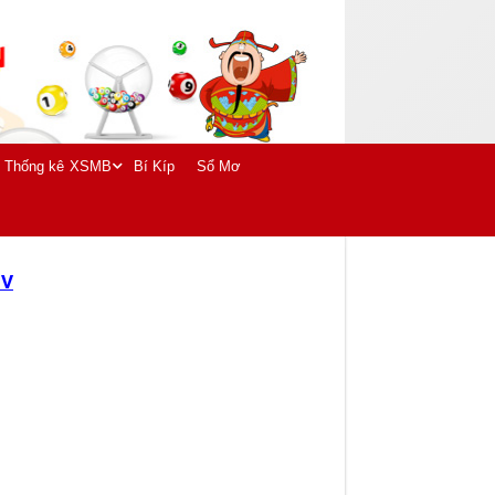
Thống kê XSMB
Bí Kíp
Sổ Mơ
TV