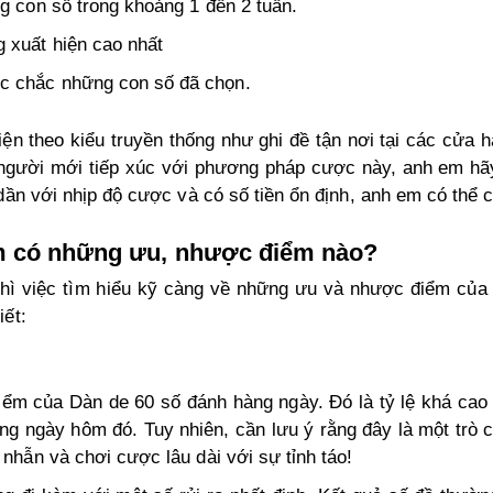
g con số trong khoảng 1 đến 2 tuần.
 xuất hiện cao nhất
c chắc những con số đã chọn.
ện theo kiểu truyền thống như ghi đề tận nơi tại các cửa 
à người mới tiếp xúc với phương pháp cược này, anh em hã
dần với nhịp độ cược và có số tiền ổn định, anh em có thể 
m có những ưu, nhược điểm nào?
hì việc tìm hiểu kỹ càng về những ưu và nhược điểm của dà
iết:
điểm của Dàn de 60 số đánh hàng ngày. Đó là tỷ lệ khá ca
rong ngày hôm đó. Tuy nhiên, cần lưu ý rằng đây là một trò 
hẫn và chơi cược lâu dài với sự tỉnh táo!