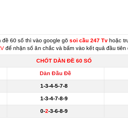
đề 60 số thì vào google gõ
soi cầu 247 Tv
hoặc tr
tV
để nhận số ăn chắc và bấm vào kết quả đầu tiên
CHỐT DÀN ĐỀ 60 SỐ
Dàn Đầu Đề
1-3-4-5-7-8
1-3-4-7-8-9
0-
2
-3-6-8-9