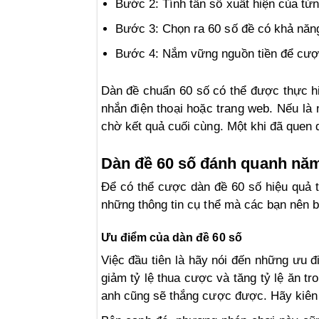
Bước 2: Tính tần số xuất hiện của từn
Bước 3: Chọn ra 60 số đề có khả năng
Bước 4: Nắm vững nguồn tiền để cượ
Dàn đề chuẩn 60 số có thể được thực hi
nhắn điện thoại hoặc trang web. Nếu l
chờ kết quả cuối cùng. Một khi đã quen 
Dàn đề 60 số đánh quanh nă
Để có thể cược dàn đề 60 số hiệu quả t
những thông tin cụ thể mà các bạn nên b
Ưu điểm của dàn đề 60 số
Việc đầu tiên là hãy nói đến những ưu 
giảm tỷ lệ thua cược và tăng tỷ lệ ăn t
anh cũng sẽ thắng cược được. Hãy kiên n