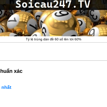
Tỷ lệ trúng dàn đề 60 số lên tới 60%
chuẩn xác
 nhất