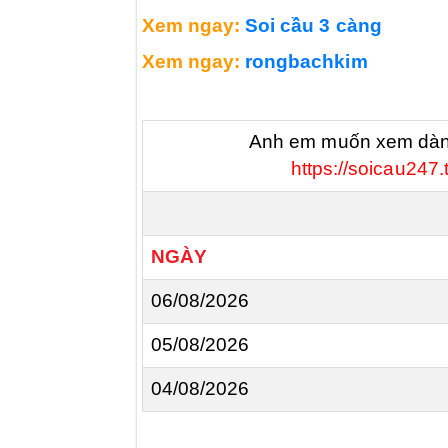
Xem ngay:
Soi cầu 3 càng
Xem ngay:
rongbachkim
Anh em muốn xem dàn 
https://soicau247.
NGÀY
06/08/2026
05/08/2026
04/08/2026