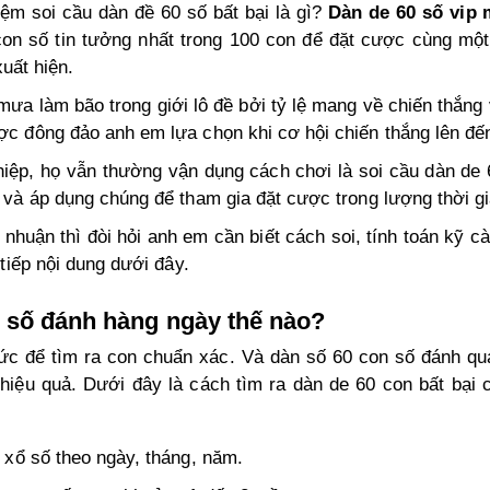
niệm soi cầu dàn đề 60 số bất bại là gì?
Dàn de 60 số vip 
on số tin tưởng nhất trong 100 con để đặt cược cùng một 
uất hiện.
mưa làm bão trong giới lô đề bởi tỷ lệ mang về chiến thắng 
c đông đảo anh em lựa chọn khi cơ hội chiến thắng lên đế
hiệp, họ vẫn thường vận dụng cách chơi là soi cầu dàn de 
và áp dụng chúng để tham gia đặt cược trong lượng thời gi
nhuận thì đòi hỏi anh em cần biết cách soi, tính toán kỹ cà
tiếp nội dung dưới đây.
 số đánh hàng ngày thế nào?
c để tìm ra con chuẩn xác. Và dàn số 60 con số đánh qu
hiệu quả. Dưới đây là cách tìm ra dàn de 60 con bất bại 
ả xổ số theo ngày, tháng, năm.