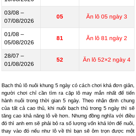
03/08 –
05
Ăn lô 05 ngày 3
07/08/2026
01/08 –
81
Ăn lô 81 ngày 2
05/08/2026
28/07 –
52
Ăn lô 52×2 ngày 4
01/08/2026
Bạch thủ lô nuôi khung 5 ngày có cách chơi khá đơn giản,
người chơi chỉ cần tìm ra cặp lô may mắn nhất để tiến
hành nuôi trong thời gian 5 ngày. Theo nhận định chung
của tất cả cao thủ, khi nuôi bạch thủ trong 5 ngày thì sẽ
tăng cao khả năng lô về hơn. Nhưng đồng nghĩa với điều
đó thì anh em sẽ phải bỏ ra số lượng vốn khá lớn để nuôi,
thay vào đó nếu như lô về thì bạn sẽ ôm trọn được một