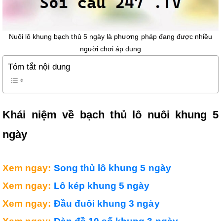
Nuôi lô khung bạch thủ 5 ngày là phương pháp đang được nhiều
người chơi áp dụng
Tóm tắt nội dung
Khái niệm về bạch thủ lô nuôi khung 5
ngày
Xem ngay:
Song thủ lô khung 5 ngày
Xem ngay:
Lô kép khung 5 ngày
Xem ngay:
Đầu đuôi khung 3 ngày