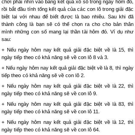
chơi phải nhìn vào bảng kết quả xổ số trong ngày hôm đó,
rồi bắt đầu tính tổng kết quả của các con lô trong giải đặc
biệt lại với nhau để biết được là bao nhiêu. Sau khi đã
thành công là bạn sẽ có thể chọn ra cho cho bản thân
mình những con số mang lại thần tài hôm đó. Ví dụ như
sau:
+ Nếu ngày hôm nay kết quả giải đặc biệt về là 15, thì
ngày tiếp theo có khả năng sẽ về con lô 8 và 3.
+ Nếu ngày hôm nay kết quả giải đặc biệt về là 8, thì ngày
tiếp theo có khả năng sẽ về con lô 2.
+ Nếu ngày hôm nay kết quả giải đặc biệt về là 22, thì
ngày tiếp theo có khả năng sẽ về con lô 9.
+ Nếu ngày hôm nay kết quả giải đặc biệt về là 83, thì
ngày tiếp theo có khả năng sẽ về con lô 11.
+ Nếu ngày hôm nay kết quả giải đặc biệt về là 12, thì
ngày tiếp theo có khả năng sẽ về con lô 64.