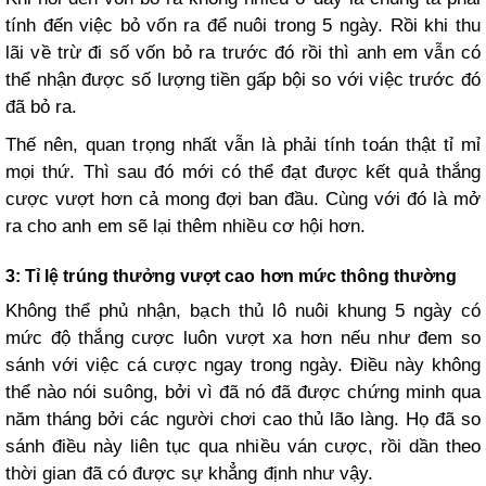
tính đến việc bỏ vốn ra để nuôi trong 5 ngày. Rồi khi thu
lãi về trừ đi số vốn bỏ ra trước đó rồi thì anh em vẫn có
thể nhận được số lượng tiền gấp bội so với việc trước đó
đã bỏ ra.
Thế nên, quan trọng nhất vẫn là phải tính toán thật tỉ mỉ
mọi thứ. Thì sau đó mới có thể đạt được kết quả thắng
cược vượt hơn cả mong đợi ban đầu. Cùng với đó là mở
ra cho anh em sẽ lại thêm nhiều cơ hội hơn.
3: Tỉ lệ trúng thưởng vượt cao hơn mức thông thường
Không thể phủ nhận, bạch thủ lô nuôi khung 5 ngày có
mức độ thắng cược luôn vượt xa hơn nếu như đem so
sánh với việc cá cược ngay trong ngày. Điều này không
thể nào nói suông, bởi vì đã nó đã được chứng minh qua
năm tháng bởi các người chơi cao thủ lão làng. Họ đã so
sánh điều này liên tục qua nhiều ván cược, rồi dần theo
thời gian đã có được sự khẳng định như vậy.