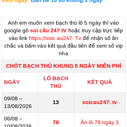
Xem ngay:
Dàn đề 10 số khung 3 ngày
Anh em muốn xem bạch thủ lô 5 ngày thì vào
google gõ
soi cầu 247 tV
hoặc truy cập trực tiếp
vào link
https://soic au247. Tv
để nhận số ăn
chắc và bấm vào kết quả đầu tiên để xem số vip
nha
CHỐT BẠCH THỦ KHUNG 5 NGÀY MIỄN PHÍ
LÔ BẠCH
NGÀY
KẾT QUẢ
THỦ
09/08 –
13
soicau247. tv
13/08/2026
06/08 –
78
Ăn lô 78 ngày 3
10/08/2026