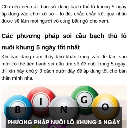
Cho nên nếu các bạn sử dụng bạch thủ lô khung 5 ngày
áp dụng vào chơi xổ số – lô đề, chắc chắn kết quả nhận
được sẽ làm mọi người vô cùng bất ngờ cho xem.
Các phương pháp soi cầu bạch thủ lô
nuôi khung 5 ngày tốt nhất
Khi bạn đang cảm thấy khó khăn trong vấn đề làm sao
mới có thể tiến hành soi cầu tìm số để nuôi trong 5 ngày,
thì xin hãy chú ý 3 cách dưới đây để áp dụng tốt cho bản
thân mình nha.