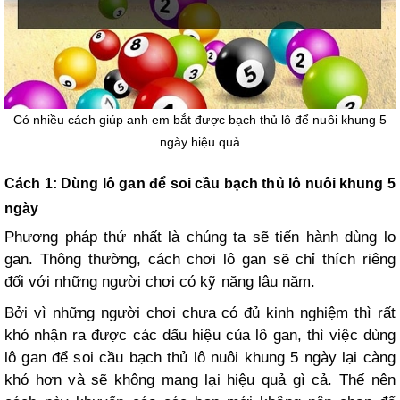
Có nhiều cách giúp anh em bắt được bạch thủ lô để nuôi khung 5
ngày hiệu quả
Cách 1: Dùng lô gan để soi cầu bạch thủ lô nuôi khung 5
ngày
Phương pháp thứ nhất là chúng ta sẽ tiến hành dùng lo
gan. Thông thường, cách chơi lô gan sẽ chỉ thích riêng
đối với những người chơi có kỹ năng lâu năm.
Bởi vì những người chơi chưa có đủ kinh nghiệm thì rất
khó nhận ra được các dấu hiệu của lô gan, thì việc dùng
lô gan để soi cầu bạch thủ lô nuôi khung 5 ngày lại càng
khó hơn và sẽ không mang lại hiệu quả gì cả. Thế nên