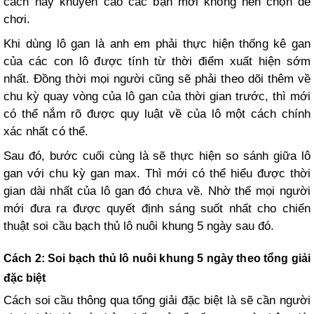
cách này khuyến cáo các bạn mới không nên chọn để
chơi.
Khi dùng lô gan là anh em phải thực hiện thống kê gan
của các con lô được tính từ thời điểm xuất hiện sớm
nhất. Đồng thời mọi người cũng sẽ phải theo dõi thêm về
chu kỳ quay vòng của lô gan của thời gian trước, thì mới
có thể nắm rõ được quy luật về của lô một cách chính
xác nhất có thể.
Sau đó, bước cuối cùng là sẽ thực hiện so sánh giữa lô
gan với chu kỳ gan max. Thì mới có thể hiểu được thời
gian dài nhất của lô gan đó chưa về. Nhờ thế mọi người
mới đưa ra được quyết định sáng suốt nhất cho chiến
thuật soi cầu bạch thủ lô nuôi khung 5 ngày sau đó.
Cách 2: Soi bạch thủ lô nuôi khung 5 ngày theo tổng giải
đặc biệt
Cách soi cầu thông qua tổng giải đặc biệt là sẽ cần người