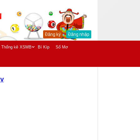
Đăng ký
Đăng nhập
Thống kê XSMB
Bí Kíp
Sổ Mơ
TV