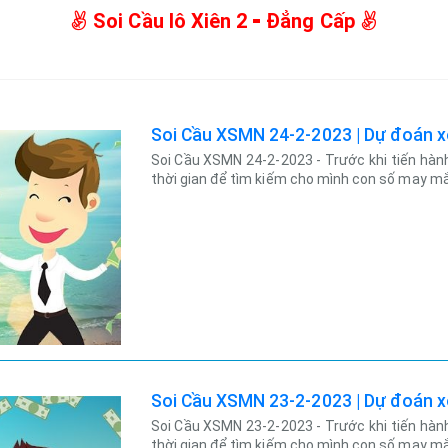
Soi Cầu lô Xiên 2 ⁃ Đẳng Cấp
Soi Cầu XSMN 24-2-2023 | Dự đoán x
Soi Cầu XSMN 24-2-2023 - Trước khi tiến hà
thời gian để tìm kiếm cho mình con số may mắn
Soi Cầu XSMN 23-2-2023 | Dự đoán x
Soi Cầu XSMN 23-2-2023 - Trước khi tiến hà
thời gian để tìm kiếm cho mình con số may mắn