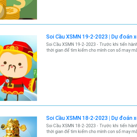
Soi Cầu XSMN 19-2-2023 | Dự đoán x
Soi Cầu XSMN 19-2-2023 - Trước khi tiến hà
thời gian để tìm kiếm cho mình con số may mắn
Soi Cầu XSMN 18-2-2023 | Dự đoán x
Soi Cầu XSMN 18-2-2023 - Trước khi tiến hà
thời gian để tìm kiếm cho mình con số may mắn