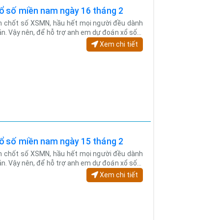
ổ số miền nam ngày 16 tháng 2
nh chốt số XSMN, hầu hết mọi người đều dành
. Vậy nên, để hỗ trợ anh em dự đoán xổ số...
Xem chi tiết
ổ số miền nam ngày 15 tháng 2
nh chốt số XSMN, hầu hết mọi người đều dành
. Vậy nên, để hỗ trợ anh em dự đoán xổ số...
Xem chi tiết