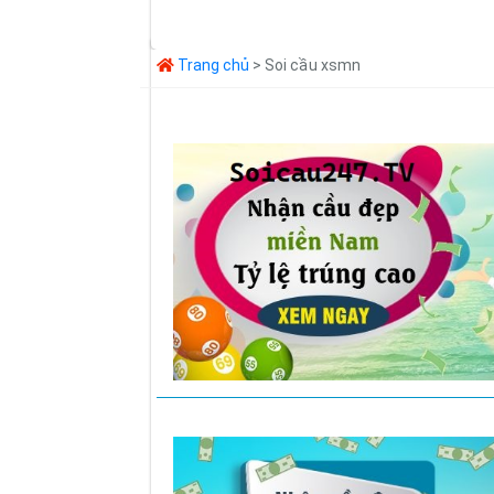
Trang chủ
>
Soi cầu xsmn