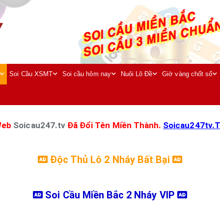
Soi Cầu XSMT
Soi cầu hôm nay
Nuôi Lô Đề
Giờ vàng chốt số
Web
Soicau247.tv
Đã Đổi Tên Miền Thành.
Soicau247tv.
Độc Thủ Lô 2 Nháy Bất Bại
Soi Cầu Miền Bắc 2 Nháy VIP