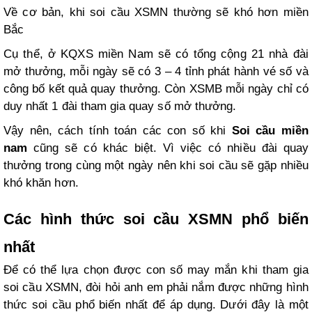
Về cơ bản, khi soi cầu XSMN thường sẽ khó hơn miền
Bắc
Cụ thể, ở KQXS miền Nam sẽ có tổng cộng 21 nhà đài
mở thưởng, mỗi ngày sẽ có 3 – 4 tỉnh phát hành vé số và
công bố kết quả quay thưởng. Còn XSMB mỗi ngày chỉ có
duy nhất 1 đài tham gia quay số mở thưởng.
Vậy nên, cách tính toán các con số khi
Soi cầu miền
nam
cũng sẽ có khác biệt. Vì việc có nhiều đài quay
thưởng trong cùng một ngày nên khi soi cầu sẽ gặp nhiều
khó khăn hơn.
Các hình thức soi cầu XSMN phổ biến
nhất
Để có thể lựa chọn được con số may mắn khi tham gia
soi cầu XSMN, đòi hỏi anh em phải nắm được những hình
thức soi cầu phổ biến nhất để áp dụng. Dưới đây là một