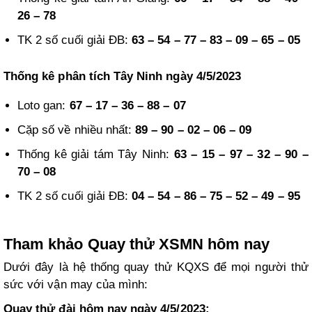
26 – 78
TK 2 số cuối giải ĐB:
63 – 54 – 77 – 83 – 09 – 65 – 05
Thống kê phân tích Tây Ninh ngày 4/5/2023
Loto gan:
67 – 17 – 36 – 88 – 07
Cặp số về nhiều nhất:
89 – 90 – 02 – 06 – 09
Thống kê giải tám Tây Ninh:
63 – 15 – 97 – 32 – 90 –
70 – 08
TK 2 số cuối giải ĐB:
04 – 54 – 86 – 75 – 52 – 49 – 95
Tham khảo Quay thử XSMN hôm nay
Dưới đây là hệ thống quay thử KQXS để mọi người thử
sức với vận may của mình:
Quay thử đài hôm nay ngày 4/5/2023: