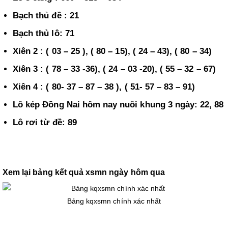
Bạch thủ đề : 21
Bạch thủ lô: 71
Xiên 2 : ( 03 – 25 ), ( 80 – 15), ( 24 – 43), ( 80 – 34)
Xiên 3 : ( 78 – 33 -36), ( 24 – 03 -20), ( 55 – 32 – 67)
Xiên 4 : ( 80- 37 – 87 – 38 ), ( 51- 57 – 83 – 91)
Lô kép Đồng Nai hôm nay nuôi khung 3 ngày: 22, 88
Lô rơi từ đề: 89
Xem lại bảng kết quả xsmn ngày hôm qua
Bảng kqxsmn chính xác nhất