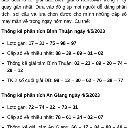
quay gần nhất. Dựa vào đó giúp mọi người dễ dàng phân
tích, soi cầu và lựa chọn được cho mình những cặp số
may mắn về trong ngày hôm nay. Cụ thể:
Thống kê phân tích Bình Thuận ngày 4/5/2023
Loto gan:
17 – 31 – 75 – 98 – 97
Cặp số về nhiều nhất:
88 – 39 – 89 – 01 – 02
Thống kê giải tám Bình Thuận:
02 – 23 – 89 – 20 – 74 –
29 – 12
TK 2 số cuối giải ĐB:
99 – 13 – 30 – 62 – 76 – 38 – 77
Thống kê phân tích An Giang ngày 4/5/2023
Loto gan:
72 – 74 – 22 – 73 – 31
Cặp số về nhiều nhất:
78 – 61 – 24 – 02 – 07
Thống kê giải tám An Giang:
66 – 17 – 84 – 88 – 49 –