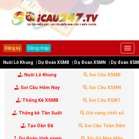
Đăng ký
Đăng nhập
Nuôi Lô Khung
| Dự Đoán XSMB
| Dự Đoán XSMN
| Dự đoán XS
Nuôi Lô Khung
Soi Cầu XSMB
Soi Cầu Hôm Nay
Soi Cầu XSMN
Thống Kê XSMB
Soi Cầu XSMT
Thống kê Tần Suất
Giờ vàng chốt số
Tạo Dàn Đề
Soi Cầu Toàn Diện
Dự đoán tỉnh xsmn
Xin Số May Mắn