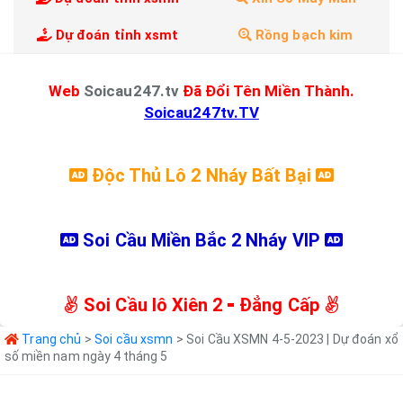
Dự đoán tỉnh xsmt
Rồng bạch kim
Web
Soicau247.tv
Đã Đổi Tên Miền Thành.
Soicau247tv.TV
Độc Thủ Lô 2 Nháy Bất Bại
Soi Cầu Miền Bắc 2 Nháy VIP
Soi Cầu lô Xiên 2 ⁃ Đẳng Cấp
Trang chủ
>
Soi cầu xsmn
>
Soi Cầu XSMN 4-5-2023 | Dự đoán xổ
số miền nam ngày 4 tháng 5