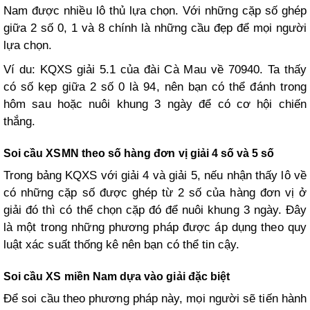
Nam được nhiều lô thủ lựa chọn. Với những cặp số ghép
giữa 2 số 0, 1 và 8 chính là những cầu đẹp để mọi người
lựa chọn.
Ví du: KQXS giải 5.1 của đài Cà Mau về 70940. Ta thấy
có số kẹp giữa 2 số 0 là 94, nên bạn có thể đánh trong
hôm sau hoặc nuôi khung 3 ngày để có cơ hội chiến
thắng.
Soi cầu XSMN theo số hàng đơn vị giải 4 số và 5 số
Trong bảng KQXS với giải 4 và giải 5, nếu nhận thấy lô về
có những cặp số được ghép từ 2 số của hàng đơn vị ở
giải đó thì có thể chọn cặp đó để nuôi khung 3 ngày. Đây
là một trong những phương pháp được áp dụng theo quy
luật xác suất thống kê nên bạn có thể tin cậy.
Soi cầu XS miền Nam dựa vào giải đặc biệt
Để soi cầu theo phương pháp này, mọi người sẽ tiến hành