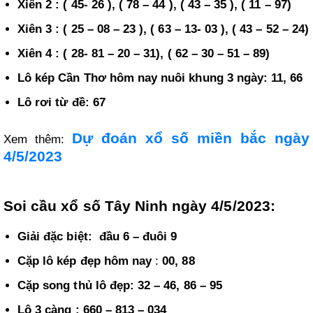
Xiên 2 : ( 45- 26 ), ( 78 – 44 ), ( 43 – 35 ), ( 11 – 97)
Xiên 3 : ( 25 – 08 – 23 ), ( 63 – 13- 03 ), ( 43 – 52 – 24)
Xiên 4 : ( 28- 81 – 20 – 31), ( 62 – 30 – 51 – 89)
Lô kép Cần Thơ hôm nay nuôi khung 3 ngày: 11, 66
Lô rơi từ đề: 67
Dự đoán xổ số miền bắc ngày
Xem thêm:
4/5/2023
Soi cầu xổ số Tây Ninh ngày 4/5/2023:
Giải đặc biệt:
đầu 6 – đuôi 9
Cặp lô kép đẹp hôm nay
:
00, 88
Cặp song thủ lô đẹp: 32 – 46, 86 – 95
Lô 3 càng : 660 – 813 – 034