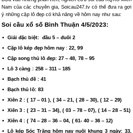
Nam của các chuyên gia, Soicau247.tv có thể đưa ra gợi
ý những cặp lô đẹp có khả năng về hôm nay như sau:
Soi cầu xổ số Bình Thuận 4/5/2023:
Giải đặc biệt:
đầu 5 – đuôi 2
Cặp lô kép đẹp hôm nay
:
22, 99
Cặp song thủ lô đẹp: 27 – 48, 78 – 95
Lô 3 càng : 258 – 311 – 185
Bạch thủ đề : 41
Bạch thủ lô: 83
Xiên 2 : ( 17 – 01 ), ( 34 – 21, ( 28 – 30), ( 12 – 29)
Xiên 3 : ( 23 – 31 – 34), ( 03 – 78 – 07), ( 14 – 28 – 51)
Xiên 4 : ( 74 – 28 – 36 – 04, ( 61- 40 – 36 – 12)
Lô kép Sóc Trăng hôm nay nuôi khung 3 ngày: 33,