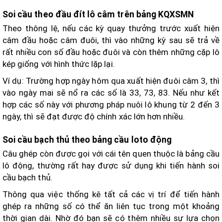
Soi cầu theo đầu đít lô câm trên bảng KQXSMN
Theo thông lệ, nếu các kỳ quay thưởng trước xuất hiện
câm đầu hoặc câm đuôi, thì vào những kỳ sau sẽ trả về
rất nhiều con số đầu hoặc đuôi và còn thêm những cặp lô
kép giống với hình thức lặp lại.
Ví dụ: Trường hợp ngày hôm qua xuất hiện đuôi câm 3, thì
vào ngày mai sẽ nổ ra các số là 33, 73, 83. Nếu như kết
hợp các số này với phương pháp nuôi lô khung từ 2 đến 3
ngày, thì sẽ đạt được độ chính xác lớn hơn nhiều.
Soi cầu bạch thủ theo bảng cầu loto động
Câu ghép còn được gọi với cái tên quen thuộc là bảng cầu
lô động, thường rất hay được sử dụng khi tiến hành soi
cầu bạch thủ.
Thông qua việc thống kê tất cả các vị trí để tiến hành
ghép ra những số có thể ăn liên tục trong một khoảng
thời gian dài. Nhờ đó bạn sẽ có thêm nhiều sự lựa chọn