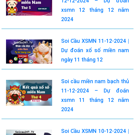
12-12-2024 – Dự đoán
xsmn 12 tháng 12 năm
2024
Soi Cầu XSMN 11-12-2024 |
Dự đoán xổ số miền nam
ngày 11 tháng 12
Soi cầu miền nam bạch thủ
11-12-2024 – Dự đoán
xsmn 11 tháng 12 năm
2024
Soi Cầu XSMN 10-12-2024 |