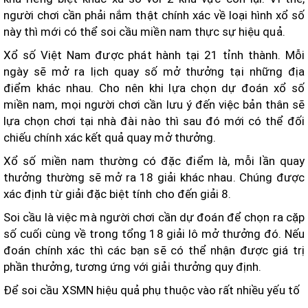
người chơi cần phải nắm thật chính xác về loại hình xổ số
này thì mới có thể soi cầu miền nam thực sự hiệu quả.
Xổ số Việt Nam được phát hành tại 21 tỉnh thành. Mỗi
ngày sẽ mở ra lịch quay số mở thưởng tại những địa
điểm khác nhau. Cho nên khi lựa chọn dự đoán xổ số
miền nam, mọi người chơi cần lưu ý đến việc bản thân sẽ
lựa chọn chơi tại nhà đài nào thì sau đó mới có thể đối
chiếu chính xác kết quả quay mở thưởng.
Xổ số miền nam thường có đặc điểm là, mỗi lần quay
thưởng thường sẽ mở ra 18 giải khác nhau. Chúng được
xác định từ giải đặc biệt tính cho đến giải 8.
Soi cầu là việc mà người chơi cần dự đoán để chọn ra cặp
số cuối cùng về trong tổng 18 giải lô mở thưởng đó. Nếu
đoán chính xác thì các bạn sẽ có thể nhận được giá trị
phần thưởng, tương ứng với giải thưởng quy định.
Để soi cầu XSMN hiệu quả phụ thuộc vào rất nhiều yếu tố