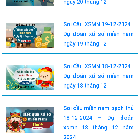
ngày 20 tháng 12
Soi Cầu XSMN 19-12-2024 |
Dự đoán xổ số miền nam
ngày 19 tháng 12
Soi Cầu XSMN 18-12-2024 |
Dự đoán xổ số miền nam
ngày 18 tháng 12
Soi cầu miền nam bạch thủ
18-12-2024 – Dự đoán
xsmn 18 tháng 12 năm
2024