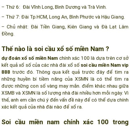
– Thứ 6: Đài Vĩnh Long, Bình Dương và Trà Vinh.
– Thứ 7: Đài Tp.HCM, Long An, Bình Phước và Hậu Giang.
– Chủ nhật: Đài Tiền Giang, Kiên Giang và Đà Lạt Lâm
Đồng.
Thế nào là soi cầu xổ số miền Nam ?
dự đoán xổ số miền Nam
chính xác 100 là dựa trên cơ sở
kết quả xổ số của các nhà đài xổ số
soi cầu miền Nam vip
888
trước đó. Thông qua kết quả trước đây để tìm ra
những huyền bí tiềm năng của XSMN là có thể tìm ra
được những con số vàng may mắn. điểm khác nhau giữa
XSMB và XSMN là số lượng nhà đài nhiều hơn mỗi ngày. Vì
thế, anh em cần chú ý đến vấn đề này để có thể dựa chính
xác kết quả của nhà đài nào để xổ ra.
Soi cầu miền nam chính xác 100 trong