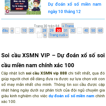
Dự đoán xổ số miền nam
ngày 10 tháng 12
Trang 30 trên 84
« Trang
đầu
«
...
10
20
...
28
29
30
31
32
...
40
50
60
...
»
Trang cuối »
Soi cầu XSMN VIP – Dự đoán xổ số soi
cầu miền nam chính xác 100
Cập nhật lịch
soi cầu XSMN vip 888
chi tiết nhất, qua đó
giúp người chơi dễ dàng đưa ra được sự lựa chọn với con
số may mắn nhất cho mình. Thông tin soi cầu được cập
nhật hàng ngày dưới sự phân tích của đội ngũ chuyên gia
giàu kinh nghiệm cho việc
dự đoán xổ số miền nam
chính
xác 100.