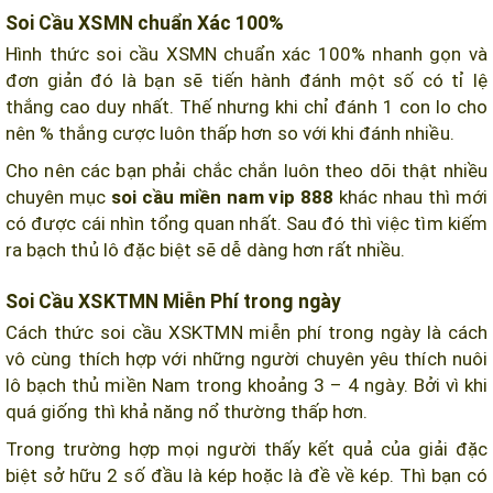
Soi Cầu XSMN chuẩn Xác 100%
Hình thức soi cầu XSMN chuẩn xác 100% nhanh gọn và
đơn giản đó là bạn sẽ tiến hành đánh một số có tỉ lệ
thắng cao duy nhất. Thế nhưng khi chỉ đánh 1 con lo cho
nên % thắng cược luôn thấp hơn so với khi đánh nhiều.
Cho nên các bạn phải chắc chắn luôn theo dõi thật nhiều
chuyên mục
soi cầu miền nam vip 888
khác nhau thì mới
có được cái nhìn tổng quan nhất. Sau đó thì việc tìm kiếm
ra bạch thủ lô đặc biệt sẽ dễ dàng hơn rất nhiều.
Soi Cầu XSKTMN Miễn Phí trong ngày
Cách thức soi cầu XSKTMN miễn phí trong ngày là cách
vô cùng thích hợp với những người chuyên yêu thích nuôi
lô bạch thủ miền Nam trong khoảng 3 – 4 ngày. Bởi vì khi
quá giống thì khả năng nổ thường thấp hơn.
Trong trường hợp mọi người thấy kết quả của giải đặc
biệt sở hữu 2 số đầu là kép hoặc là đề về kép. Thì bạn có