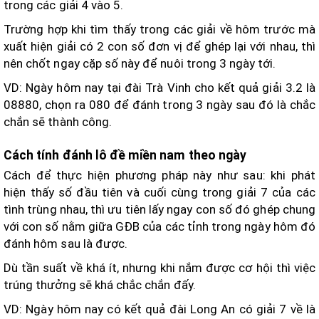
trong các giải 4 vào 5.
Trường hợp khi tìm thấy trong các giải về hôm trước mà
xuất hiện giải có 2 con số đơn vị để ghép lại với nhau, thì
nên chốt ngay cặp số này để nuôi trong 3 ngày tới.
VD: Ngày hôm nay tại đài Trà Vinh cho kết quả giải 3.2 là
08880, chọn ra 080 để đánh trong 3 ngày sau đó là chắc
chắn sẽ thành công.
Cách tính đánh lô đề miền nam theo ngày
Cách để thực hiện phương pháp này như sau: khi phát
hiện thấy số đầu tiên và cuối cùng trong giải 7 của các
tình trùng nhau, thì ưu tiên lấy ngay con số đó ghép chung
với con số nằm giữa GĐB của các tỉnh trong ngày hôm đó
đánh hôm sau là được.
Dù tần suất về khá ít, nhưng khi nắm được cơ hội thì việc
trúng thưởng sẽ khá chắc chắn đấy.
VD: Ngày hôm nay có kết quả đài Long An có giải 7 về là