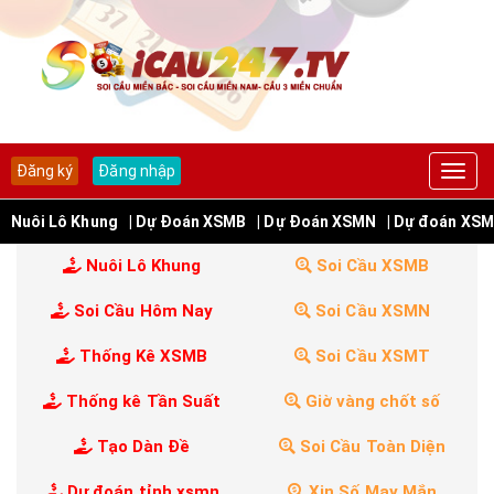
Đăng ký
Đăng nhập
Nuôi Lô Khung
| Dự Đoán XSMB
| Dự Đoán XSMN
| Dự đoán XS
Nuôi Lô Khung
Soi Cầu XSMB
Soi Cầu Hôm Nay
Soi Cầu XSMN
Thống Kê XSMB
Soi Cầu XSMT
Thống kê Tần Suất
Giờ vàng chốt số
Tạo Dàn Đề
Soi Cầu Toàn Diện
Dự đoán tỉnh xsmn
Xin Số May Mắn