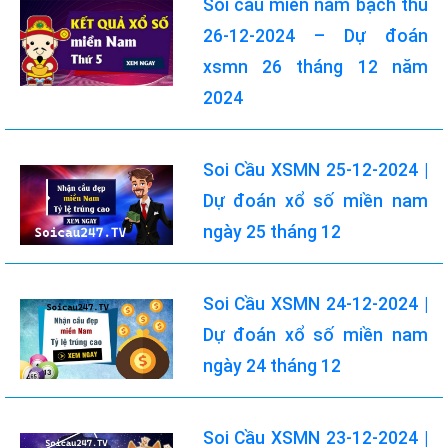
Soi cầu miền nam bạch thủ
26-12-2024 – Dự đoán
xsmn 26 tháng 12 năm
2024
Soi Cầu XSMN 25-12-2024 |
Dự đoán xổ số miền nam
ngày 25 tháng 12
Soi Cầu XSMN 24-12-2024 |
Dự đoán xổ số miền nam
ngày 24 tháng 12
Soi Cầu XSMN 23-12-2024 |