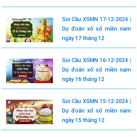
Soi Cầu XSMN 17-12-2024 |
Dự đoán xổ số miền nam
ngày 17 tháng 12
Soi Cầu XSMN 16-12-2024 |
Dự đoán xổ số miền nam
ngày 16 tháng 12
Soi Cầu XSMN 15-12-2024 |
Dự đoán xổ số miền nam
ngày 15 tháng 12