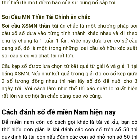
thể hiểu là một điềm báo của sự bùng nổ sắp tới.
Soi Cầu MN Thần Tài Chính ăn chắc
Soi cầu XSMN thần tài
ăn chắc là một phương pháp soi
cầu xổ số dựa vào từng tỉnh thành khác nhau và đi theo
chu kỳ chung là 1 tuần 1 lần. Việc này dựa trên cơ sở cầu
dạng số, đó là một trong những loại cầu sở hữu xác suất
soi cầu siêu vip phát tài rất lớn.
Cầu kẹp số được lựa chọn từ kết quả từ giải 6 và giải 1 tại
bảng XSMN. Nếu như kết quả trong giải đó có số kẹp giữa
2 số tương đồng nhau thì nên lấy số đó để nuôi cho 3
ngày tới. Với cách làm như thế thì xác suất lô xuất hiện
rất lớn và cơ hội ăn chắc cũng cao vô cùng.
Cách đánh số đề miền Nam hiện nay
Để miền nam còn có cách gọi khác là tài và xỉu, bạn có
thể hiểu đơn giản là khi đánh các con số trên số 50 thì
quy định là tài, còn nếu đánh các con số nhỏ hơn số 50 thì