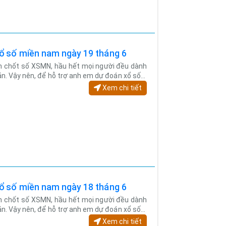
ổ số miền nam ngày 19 tháng 6
nh chốt số XSMN, hầu hết mọi người đều dành
. Vậy nên, để hỗ trợ anh em dự đoán xổ số...
Xem chi tiết
ổ số miền nam ngày 18 tháng 6
nh chốt số XSMN, hầu hết mọi người đều dành
. Vậy nên, để hỗ trợ anh em dự đoán xổ số...
Xem chi tiết