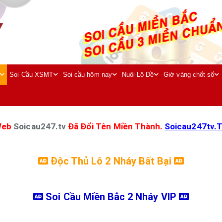
Soi Cầu XSMT
Soi cầu hôm nay
Nuôi Lô Đề
Giờ vàng chốt số
Web
Soicau247.tv
Đã Đổi Tên Miền Thành.
Soicau247tv.
Độc Thủ Lô 2 Nháy Bất Bại
Soi Cầu Miền Bắc 2 Nháy VIP