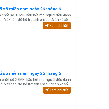
ổ số miền nam ngày 26 tháng 6
nh chốt số XSMN, hầu hết mọi người đều dành
. Vậy nên, để hỗ trợ anh em dự đoán xổ số...
Xem chi tiết
ổ số miền nam ngày 25 tháng 6
nh chốt số XSMN, hầu hết mọi người đều dành
. Vậy nên, để hỗ trợ anh em dự đoán xổ số...
Xem chi tiết