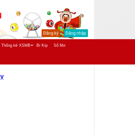
Đăng ký
Đăng nhập
Thống kê XSMB
Bí Kíp
Sổ Mơ
TV