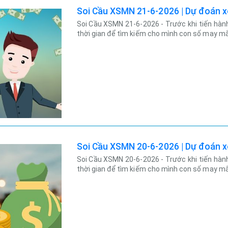
Soi Cầu XSMN 21-6-2026 | Dự đoán x
Soi Cầu XSMN 21-6-2026 - Trước khi tiến hà
thời gian để tìm kiếm cho mình con số may mắn
Soi Cầu XSMN 20-6-2026 | Dự đoán x
Soi Cầu XSMN 20-6-2026 - Trước khi tiến hà
thời gian để tìm kiếm cho mình con số may mắn