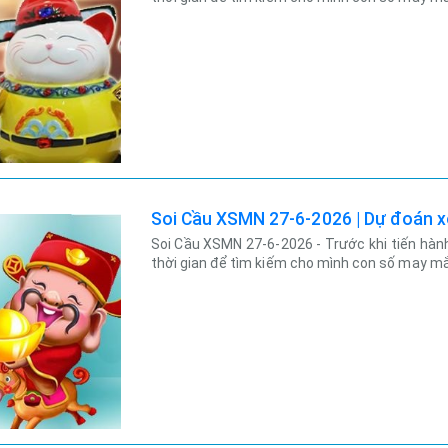
Soi Cầu XSMN 27-6-2026 | Dự đoán x
Soi Cầu XSMN 27-6-2026 - Trước khi tiến hà
thời gian để tìm kiếm cho mình con số may mắn