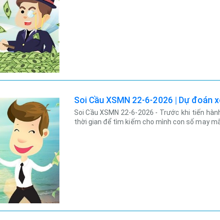
Soi Cầu XSMN 22-6-2026 | Dự đoán x
Soi Cầu XSMN 22-6-2026 - Trước khi tiến hà
thời gian để tìm kiếm cho mình con số may mắn