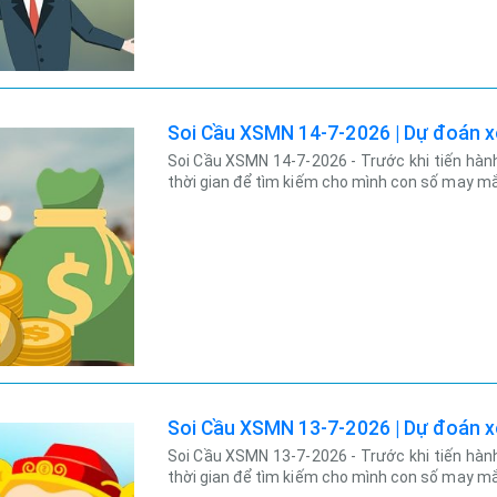
Soi Cầu XSMN 14-7-2026 | Dự đoán x
Soi Cầu XSMN 14-7-2026 - Trước khi tiến hà
thời gian để tìm kiếm cho mình con số may mắn
Soi Cầu XSMN 13-7-2026 | Dự đoán x
Soi Cầu XSMN 13-7-2026 - Trước khi tiến hà
thời gian để tìm kiếm cho mình con số may mắn