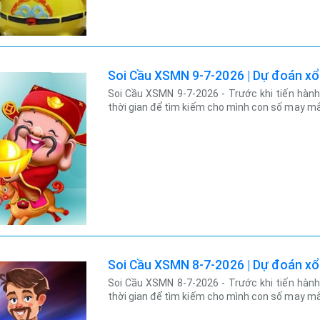
Soi Cầu XSMN 9-7-2026 | Dự đoán xổ
Soi Cầu XSMN 9-7-2026 - Trước khi tiến hàn
thời gian để tìm kiếm cho mình con số may mắn
Soi Cầu XSMN 8-7-2026 | Dự đoán xổ
Soi Cầu XSMN 8-7-2026 - Trước khi tiến hàn
thời gian để tìm kiếm cho mình con số may mắn