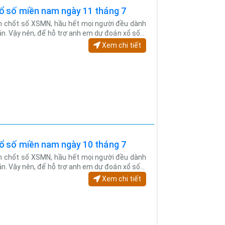
ổ số miền nam ngày 11 tháng 7
nh chốt số XSMN, hầu hết mọi người đều dành
. Vậy nên, để hỗ trợ anh em dự đoán xổ số...
Xem chi tiết
ổ số miền nam ngày 10 tháng 7
nh chốt số XSMN, hầu hết mọi người đều dành
. Vậy nên, để hỗ trợ anh em dự đoán xổ số...
Xem chi tiết