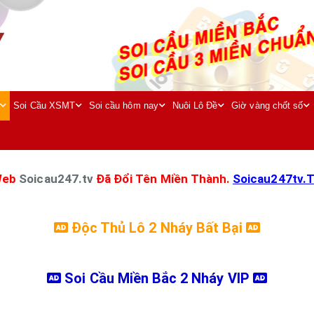
Soi Cầu XSMT
Soi cầu hôm nay
Nuôi Lô Đề
Giờ vàng chốt số
Web
Soicau247.tv
Đã Đổi Tên Miền Thành.
Soicau247tv.
Độc Thủ Lô 2 Nháy Bất Bại
Soi Cầu Miền Bắc 2 Nháy VIP