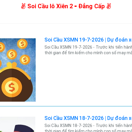
Soi Cầu lô Xiên 2 ⁃ Đẳng Cấp
Soi Cầu XSMN 19-7-2026 | Dự đoán x
Soi Cầu XSMN 19-7-2026 - Trước khi tiến hà
thời gian để tìm kiếm cho mình con số may mắn
Soi Cầu XSMN 18-7-2026 | Dự đoán x
Soi Cầu XSMN 18-7-2026 - Trước khi tiến hà
thời gian để tìm kiếm cho mình con số may mắn