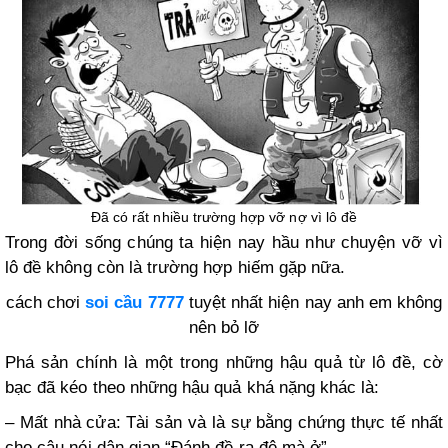
Đã có rất nhiều trường hợp vỡ nợ vì lô đề
Trong đời sống chúng ta hiện nay hầu như chuyện vỡ vì
lô đề không còn là trường hợp hiếm gặp nữa.
cách chơi
soi cầu 7777
tuyệt nhất hiện nay anh em không
nên bỏ lỡ
Phá sản chính là một trong những hậu quả từ lô đề, cờ
bạc đã kéo theo những hậu quả khá nặng khác là:
– Mất nhà cửa: Tài sản và là sự bằng chứng thực tế nhất
cho câu nói dân gian “Đánh đề ra đê mà ở”.