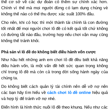
thể cơ sở về các dự đoán có thêm sự chính xác hơn.
Chính vì thế mà mọi người đừng có lạm dụng chúng vè
không thể nào có thể thu được xác suất 100% đâu.
Cho nên, khi có học thì mới thành tài chính là con đường
tốt nhất để mọi người chơi lô đề có kết quả tốt chứ không
có đường tắt nào đâu, trường hợp nếu chơi vận may cũng
không thể tránh khỏi.
Phá sản vì lô đề do không biết điều hành vốn cược
Như hầu hết những anh em chơi lô đề đều biết khả năng
điều hành vốn, là một vấn đề hết sức quan trọng không
chỉ trong lô đề mà còn cả trong đời sống hành ngày của
chúng ta.
Do không biết cách quản lý tài chính nên dễ vỡ nợ nên
các bạn hãy tìm hiểu về
cách chơi lô đề online
hiệu quả
và hợp lý để tránh vỡ nợ nhé.
Điển hình là hình thức nuôi lô đề theo khung. Nếu như các