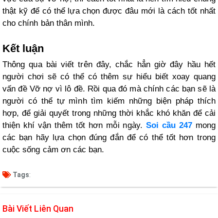
thật kỹ để có thể lựa chọn được đâu mới là cách tốt nhất
cho chính bản thân mình.
Kết luận
Thông qua bài viết trên đây, chắc hẳn giờ đây hầu hết
người chơi sẽ có thể có thêm sự hiểu biết xoay quang
vấn đề Vỡ nợ vì lô đề. Rồi qua đó mà chính các bạn sẽ là
người có thể tự mình tìm kiếm những biện pháp thích
hợp, để giải quyết trong những thời khắc khó khăn để cải
thiện khí vận thêm tốt hơn mỗi ngày.
Soi cầu 247
mong
các bạn hãy lựa chọn đúng đắn để có thể tốt hơn trong
cuộc sống cảm ơn các bạn.
Tags
:
Bài Viết Liên Quan