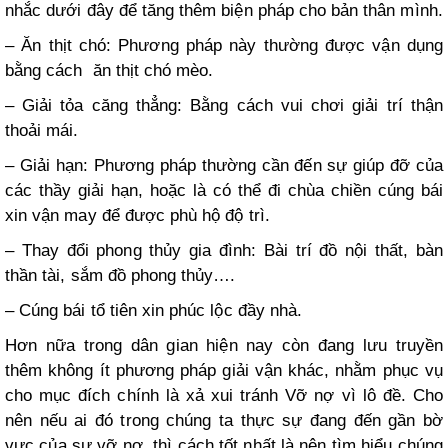
nhắc dưới đây để tăng thêm biện pháp cho bản thân mình.
– Ăn thịt chó: Phương pháp này thường được vận dụng
bằng cách ăn thịt chó mèo.
– Giải tỏa căng thẳng: Bằng cách vui chơi giải trí thận
thoải mái.
– Giải hạn: Phương pháp thường cần đến sự giúp đỡ của
các thầy giải hạn, hoặc là có thể đi chùa chiền cúng bái
xin vận may để được phù hộ độ trì.
– Thay đổi phong thủy gia đình: Bài trí đồ nội thất, bàn
thần tài, sắm đồ phong thủy….
– Cúng bái tổ tiên xin phúc lộc đầy nhà.
Hơn nữa trong dân gian hiện nay còn đang lưu truyền
thêm không ít phương pháp giải vận khác, nhằm phục vụ
cho mục đích chính là xả xui tránh Vỡ nợ vì lô đề. Cho
nên nếu ai đó trong chúng ta thực sự đang đến gần bờ
vực của sự vỡ nợ, thì cách tốt nhất là nên tìm hiểu chúng