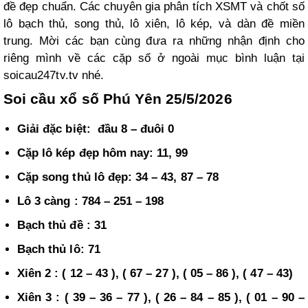
đề đẹp chuẩn. Các chuyên gia phân tích XSMT và chốt số
lô bạch thủ, song thủ, lô xiên, lô kép, và dàn đề miền
trung. Mời các bạn cùng đưa ra những nhận định cho
riêng mình về các cặp số ở ngoài mục bình luận tại
soicau247tv.tv nhé.
Soi cầu xổ số Phú Yên 25
/5/2026
Giải đặc biệt:
đầu 8 – đuôi 0
Cặp lô kép đẹp hôm nay: 11, 99
Cặp song thủ lô đẹp: 34 – 43, 87 – 78
Lô 3 càng : 784 – 251 – 198
Bạch thủ đề : 31
Bạch thủ lô: 71
Xiên 2 : ( 12 – 43 ), ( 67 – 27 ), ( 05 – 86 ), ( 47 – 43)
Xiên 3 : ( 39 – 36 – 77 ), ( 26 – 84 – 85 ), ( 01 – 90 –