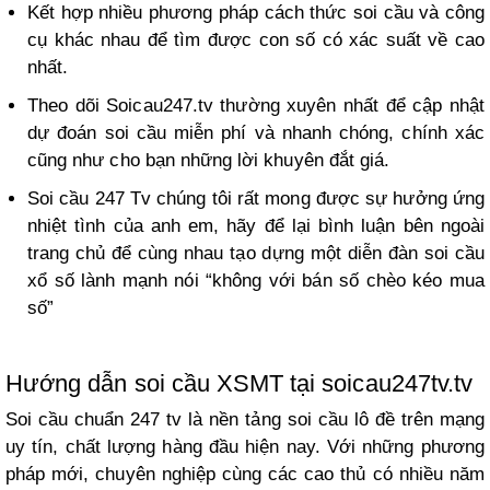
Kết hợp nhiều phương pháp cách thức soi cầu và công
cụ khác nhau để tìm được con số có xác suất về cao
nhất.
Theo dõi Soicau247.tv thường xuyên nhất để cập nhật
dự đoán soi cầu miễn phí và nhanh chóng, chính xác
cũng như cho bạn những lời khuyên đắt giá.
Soi cầu 247 Tv chúng tôi rất mong được sự hưởng ứng
nhiệt tình của anh em, hãy để lại bình luận bên ngoài
trang chủ để cùng nhau tạo dựng một diễn đàn soi cầu
xổ số lành mạnh nói “không với bán số chèo kéo mua
số”
Hướng dẫn soi cầu XSMT tại soicau247tv.tv
Soi cầu chuẩn 247 tv là nền tảng soi cầu lô đề trên mạng
uy tín, chất lượng hàng đầu hiện nay. Với những phương
pháp mới, chuyên nghiệp cùng các cao thủ có nhiều năm