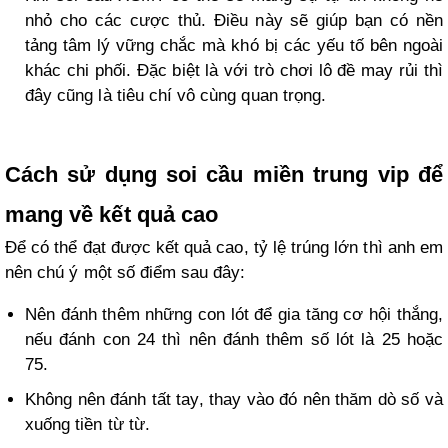
nhỏ cho các cược thủ. Điều này sẽ giúp bạn có nền
tảng tâm lý vững chắc mà khó bị các yếu tố bên ngoài
khác chi phối. Đặc biệt là với trò chơi lô đề may rủi thì
đây cũng là tiêu chí vô cùng quan trọng.
Cách sử dụng soi cầu miền trung vip để
mang về kết quả cao
Để có thể đạt được kết quả cao, tỷ lệ trúng lớn thì anh em
nên chú ý một số điểm sau đây:
Nên đánh thêm những con lót để gia tăng cơ hội thắng,
nếu đánh con 24 thì nên đánh thêm số lót là 25 hoặc
75.
Không nên đánh tất tay, thay vào đó nên thăm dò số và
xuống tiền từ từ.