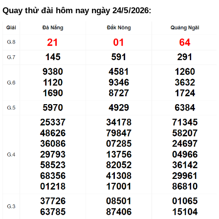
Quay thử đài hôm nay ngày 24/5/2026: