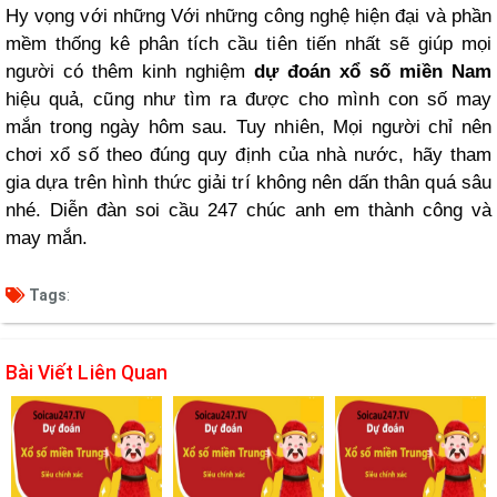
Hy vọng với những Với những công nghệ hiện đại và phần
mềm thống kê phân tích cầu tiên tiến nhất sẽ giúp mọi
người có thêm kinh nghiệm
dự đoán xổ số miền Nam
hiệu quả, cũng như tìm ra được cho mình con số may
mắn trong ngày hôm sau. Tuy nhiên, Mọi người chỉ nên
chơi xổ số theo đúng quy định của nhà nước, hãy tham
gia dựa trên hình thức giải trí không nên dấn thân quá sâu
nhé. Diễn đàn soi cầu 247 chúc anh em thành công và
may mắn.
Tags
:
Bài Viết Liên Quan