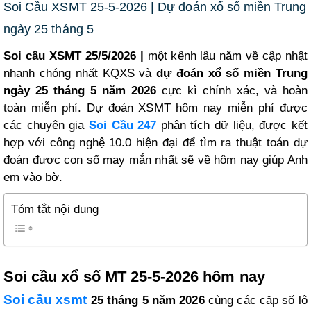
Soi Cầu XSMT 25-5-2026 | Dự đoán xổ số miền Trung
ngày 25 tháng 5
Soi cầu XSMT 25/5/2026 |
một kênh lâu năm về cập nhật
nhanh chóng nhất KQXS và
dự đoán xổ số miền Trung
ngày 25
tháng 5 năm 2026
cực kì chính xác, và hoàn
toàn miễn phí. Dự đoán XSMT hôm nay miễn phí được
các chuyên gia
Soi Cầu 247
phân tích dữ liệu, được kết
hợp với công nghệ 10.0 hiện đại để tìm ra thuật toán dự
đoán được con số may mắn nhất sẽ về hôm nay giúp Anh
em vào bờ.
Tóm tắt nội dung
Soi cầu xổ số MT 25
-5-2026 hôm nay
Soi cầu xsmt
25 tháng 5 năm 2026
cùng các cặp số lô