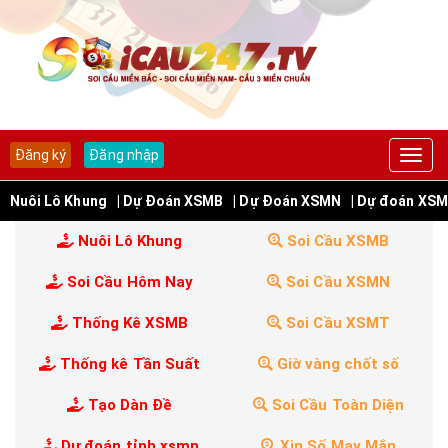
Đăng ký
Đăng nhập
Nuôi Lô Khung
| Dự Đoán XSMB
| Dự Đoán XSMN
| Dự đoán XS
Nuôi Lô Khung
Soi Cầu XSMB
Soi Cầu Hôm Nay
Soi Cầu XSMN
Thống Kê XSMB
Soi Cầu XSMT
Thống kê Tần Suất
Giờ vàng chốt số
Tạo Dàn Đề
Soi Cầu Toàn Diện
Dự đoán tỉnh xsmn
Xin Số May Mắn