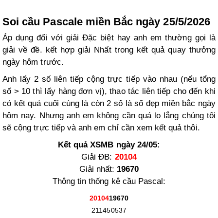
Soi cầu Pascale miền Bắc ngày 25/5/2026
Áp dụng đối với giải Đặc biệt hay anh em thường gọi là
giải về đề. kết hợp giải Nhất trong kết quả quay thưởng
ngày hôm trước.
Anh lấy 2 số liên tiếp cộng trực tiếp vào nhau (nếu tổng
số > 10 thì lấy hàng đơn vị), thao tác liên tiếp cho đến khi
có kết quả cuối cùng là còn 2 số là số đẹp miền bắc ngày
hôm nay. Nhưng anh em không cần quá lo lắng chúng tôi
sẽ cộng trực tiếp và anh em chỉ cần xem kết quả thôi.
Kết quả XSMB ngày 24/05:
Giải ĐB:
20104
Giải nhất:
19670
Thông tin thống kê cầu Pascal:
20104
19670
211450537