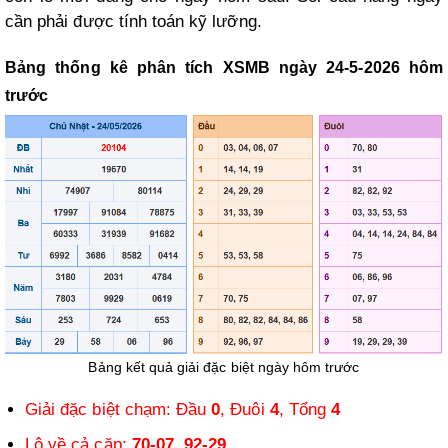
cần phải được tính toán kỹ lưỡng.
Bảng thống kê phân tích XSMB ngày 24-5-2026 hôm
trư
ớ
c
Bảng kết quả giải đặc biệt ngày hôm trước
Giải đặc biệt chạm: Đầu
0
, Đuôi
4
, Tổng
4
Lô về cả cặp:
70-07, 92-29