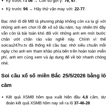
Kỳ trước ra
06
→ Con số gợi ý:
76, 67
.
Kỳ trước
96
→ Hãy thử vận may với:
22-77
.
Bạc nhớ lô đề MB là phương pháp không còn xa lạ gì với
những anh em chơi lô đề xổ số lâu năm, tuy nhiên thì đây
vẫn còn là bài toán khó đối với những anh em mới bước
chân ướt chân ráo vào nghề này. Chính vì thế
soicau247tv.tv đã thống kê cầu bạc nhớ siêu chuẩn mỗi
ngày cho anh em tham khảo phía bên trên hoàn toàn miễn
phí, anh em cùng xem và áp dụng để về bờ nhanh chóng
nhé.
Soi cầu xổ số miền Bắc 25/5/2026 bằng lô
câm
Kết quả XSMB hôm qua xuất hiện đầu
4,6
câm, dự
đoán kết quả XSMB hôm nay sẽ ra lô
37-46-28