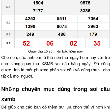
Quay thử xổ số miền bắc hôm nay
Cho nên, các anh em lô thủ nên thử ngay hôm nay với trò
chơi vòng quay thử XSMB soi cầu hàng ngày. Đó cũng
được tính là một phương pháp soi cầu vô cùng thú vị cho
tất cả mọi người.
Những chuyên mục dùng trong soi cầu
xsmb
Để giúp cho các bạn có thêm sự lựa chọn thú vị hơn khi