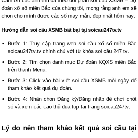
Cảm ơn các anh em đã theo dõi phần soi cầu XSMB – Dự
đoán xổ số miền Bắc của chúng tôi, mong rằng anh em sẽ
chọn cho mình được các số may mắn, đẹp nhất hôm nay.
Hướng dẫn soi cầu XSMB bất bại tại soicau247tv.tv
Bước 1: Truy cập trang web soi cầu xổ số miền Bắc
soicau247tv.tv chính chủ với từ khóa soi cầu 247 tv.
Bước 2: Tìm chọn danh mục Dự đoán KQXS miền Bắc
trên thanh Menu.
Bước 3: Click vào bài viết soi cầu XSMB mỗi ngày để
tham khảo kết quả dự đoán.
Bước 4: Nhấn chọn Đăng ký/Đăng nhập để chơi chốt
số và xem các cao thủ đua top tại trang soicau247tv.
Lý do nên tham khảo kết quả soi cầu tại