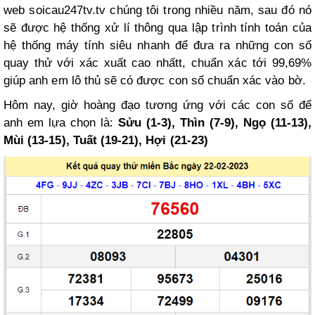
web soicau247tv.tv chúng tôi trong nhiều năm, sau đó nó
sẽ được hệ thống xử lí thông qua lập trình tính toán của
hệ thống máy tính siêu nhanh để đưa ra những con số
quay thử với xác xuất cao nhấtt, chuẩn xác tới 99,69%
giúp anh em lô thủ sẽ có được con số chuẩn xác vào bờ.
Hôm nay, giờ hoàng đạo tương ứng với các con số để
anh em lựa chọn là:
Sửu (1-3), Thìn (7-9), Ngọ (11-13),
Mùi (13-15), Tuất (19-21), Hợi (21-23)