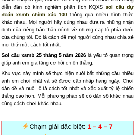
diễn đàn có kinh nghiệm phân tích KQXS
soi cầu dự
đoán xsmb chính xác 100
thông qua nhiều hình thức
khác nhau. Mọi người hãy cùng nhau đưa ra những nhận
định của riêng bản thân mình về những cặp lô phía dưới
của chúng tôi. Đó là cách để mọi người cùng nhau chia sẻ
mọi thứ một cách tốt nhất.
Soi cầu xsmb 25 tháng 5 năm 2026
là yếu tố quan trọng
giúp anh em gia tăng cơ hội chiến thắng.
Khu vực này mình sẽ thực hiện nuôi bắt những cầu nhiều
anh em chơi nhất và sẽ
được cập nhập hàng ngày. Chơi
dàn đề và nuôi lô là cách tốt nhất và xắc xuất tỷ lệ chiến
thắng cao hơn. Mỗi phương pháp sẽ có dàn số khác nhau
cùng cách chơi khác nhau.
Chạm giải đặc biệt:
1 – 4 – 7