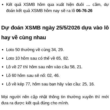
Kết quả XSMB hôm qua xuất hiện đuôi
…
câm, dự
đoán kết quả XSMB hôm nay sẽ ra lô
06-76-26
Dự đoán XSMB ngày 25/5/2026 dựa vào lô
hay về cùng nhau
Loto 50 thường về cùng 34, 29.
Loto 10 hôm sau có thể về 65, 82.
Lô về 27 thì hôm sau nên vào cầu 58, 21.
Lô 60 hôm sau sẽ nổ: 02, 46.
Lô về kép 77, hôm sau bạn hãy vào cầu: 25, 16.
Mọi người nên cập nhật thông tin thường xuyên thì mới
đưa ra được kết quả đúng cho mình.