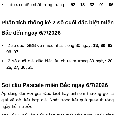
Loto ra nhiều nhất trong tháng:
52 – 13 – 32 – 91 – 06
Phân tích t
hống kê 2 số cuối đặc biệt miền
Bắc đến ngày 6/7/2026
2 số cuối GĐB về nhiều nhất trong 30 ngày:
13, 80, 93,
96, 97
2 số cuối giải đặc biệt lâu chưa ra trong 30 ngày:
20,
26, 27, 30, 31
Soi cầu Pascale miền Bắc ngày 6/7/2026
Áp dụng đối với giải Đặc biệt hay anh em thường gọi là
giải về đề. kết hợp giải Nhất trong kết quả quay thưởng
ngày hôm trước.