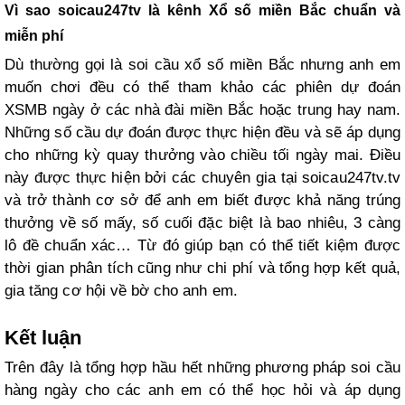
Vì sao soicau247tv là kênh Xổ số miền Bắc chuẩn và
miễn phí
Dù thường gọi là soi cầu xổ số miền Bắc nhưng anh em
muốn chơi đều có thể tham khảo các phiên dự đoán
XSMB ngày ở các nhà đài miền Bắc hoặc trung hay nam.
Những số cầu dự đoán được thực hiện đều và sẽ áp dụng
cho những kỳ quay thưởng vào chiều tối ngày mai. Điều
này được thực hiện bởi các chuyên gia tại soicau247tv.tv
và trở thành cơ sở để anh em biết được khả năng trúng
thưởng về số mấy, số cuối đặc biệt là bao nhiêu, 3 càng
lô đề chuẩn xác… Từ đó giúp bạn có thể tiết kiệm được
thời gian phân tích cũng như chi phí và tổng hợp kết quả,
gia tăng cơ hội về bờ cho anh em.
Kết luận
Trên đây là tổng hợp hầu hết những phương pháp soi cầu
hàng ngày cho các anh em có thể học hỏi và áp dụng