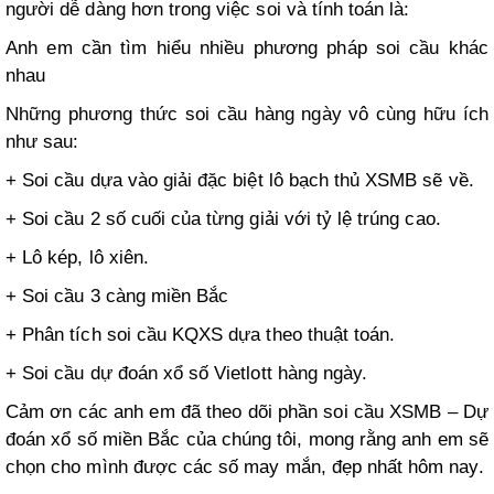
người dễ dàng hơn trong việc soi và tính toán là:
Anh em cần tìm hiểu nhiều phương pháp soi cầu khác
nhau
Những phương thức soi cầu hàng ngày vô cùng hữu ích
như sau:
+ Soi cầu dựa vào giải đặc biệt lô bạch thủ XSMB sẽ về.
+ Soi cầu 2 số cuối của từng giải với tỷ lệ trúng cao.
+ Lô kép, lô xiên.
+ Soi cầu 3 càng miền Bắc
+ Phân tích soi cầu KQXS dựa theo thuật toán.
+ Soi cầu dự đoán xổ số Vietlott hàng ngày.
Cảm ơn các anh em đã theo dõi phần soi cầu XSMB – Dự
đoán xổ số miền Bắc của chúng tôi, mong rằng anh em sẽ
chọn cho mình được các số may mắn, đẹp nhất hôm nay.