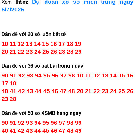
Dự đoán xổ số miền trung ngày
Xem thêm:
6
/7/2026
Dàn đề với 20 số luôn bất tử
10 11 12 13 14 15 16 17 18 19
20 21 22 23 24 25 26 23 28 29
Dàn đề với 36 số bất bại trong ngày
90 91 92 93 94 95 96 97 98 10 11 12 13 14 15 16
17 18
40 41 42 43 44 45 46 47 48 20 21 22 23 24 25 26
23 28
Dàn đề với 50 số XSMB hàng ngày
90 91 92 93 94 95 96 97 98 99
40 41 42 43 44 45 46 47 48 49