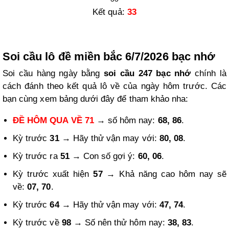
Kết quả:
33
Soi cầu lô đề miền bắc 6/7
/2026
bạc nhớ
Soi cầu hàng ngày bằ
ng
soi cầu 247 bạc nhớ
chí
nh là
cách đánh theo kết quả lô về của ngày hôm trước. Các
bạn cùng xem bảng dưới đây để tham khảo nha:
ĐỀ HÔM QUA VỀ 71
→ số hôm nay:
68, 86
.
Kỳ trước
31
→ Hãy thử vận may với:
80, 08
.
Kỳ trước ra
51
→ Con số gợi ý:
60, 06
.
Kỳ trước xuất hiện
57
→ Khả năng cao hôm nay sẽ
về:
07, 70
.
Kỳ trước
64
→ Hãy thử vận may với:
47, 74
.
Kỳ trước về
98
→ Số nên thử hôm nay:
38, 83
.