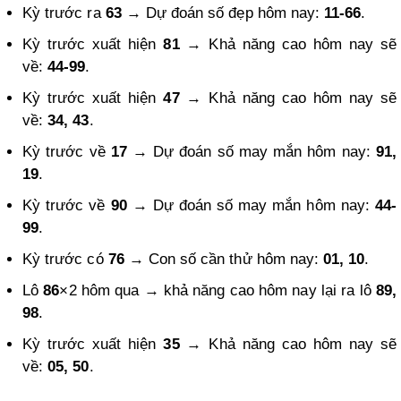
Kỳ trước ra
63
→ Dự đoán số đẹp hôm nay:
11-66
.
Kỳ trước xuất hiện
81
→ Khả năng cao hôm nay sẽ
về:
44-99
.
Kỳ trước xuất hiện
47
→ Khả năng cao hôm nay sẽ
về:
34, 43
.
Kỳ trước về
17
→ Dự đoán số may mắn hôm nay:
91,
19
.
Kỳ trước về
90
→ Dự đoán số may mắn hôm nay:
44-
99
.
Kỳ trước có
76
→ Con số cần thử hôm nay:
01, 10
.
Lô
86
×2 hôm qua → khả năng cao hôm nay lại ra lô
89,
98
.
Kỳ trước xuất hiện
35
→ Khả năng cao hôm nay sẽ
về:
05, 50
.