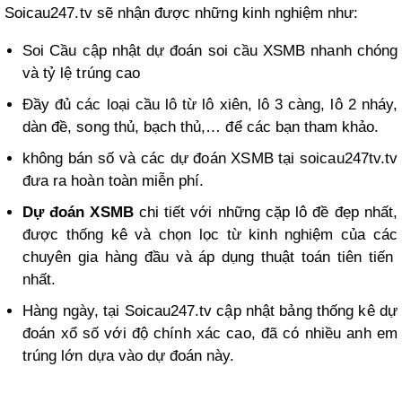
Soicau247.tv sẽ nhận được những kinh nghiệm như:
Soi Cầu cập nhật dự đoán soi cầu XSMB nhanh chóng
và tỷ lệ trúng cao
Đầy đủ các loại cầu lô từ lô xiên, lô 3 càng, lô 2 nháy,
dàn đề, song thủ, bạch thủ,… để các bạn tham khảo.
không bán số và các dự đoán XSMB tại soicau247tv.tv
đưa ra hoàn toàn miễn phí.
Dự đoán XSMB
chi tiết với những cặp lô đề đẹp nhất,
được thống kê và chọn lọc từ kinh nghiệm của các
chuyên gia hàng đầu và áp dụng thuật toán tiên tiến
nhất.
Hàng ngày, tại Soicau247.tv cập nhật bảng thống kê dự
đoán xổ số với độ chính xác cao, đã có nhiều anh em
trúng lớn dựa vào dự đoán này.