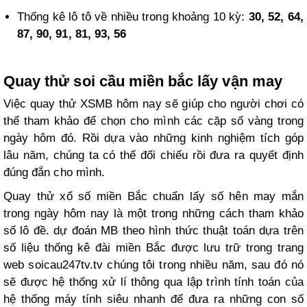
Thống kê lô tô về nhiều trong khoảng 10 kỳ:
30, 52, 64,
87, 90, 91, 81, 93, 56
Quay thử soi cầu miền bắc lấy vận may
Việc quay thử XSMB hôm nay sẽ giúp cho người chơi có
thể tham khảo để chọn cho mình các cặp số vàng trong
ngày hôm đó. Rồi dựa vào những kinh nghiệm tích góp
lâu năm, chúng ta có thể đối chiếu rồi đưa ra quyết định
đúng đắn cho mình.
Quay thử xổ số miền Bắc chuẩn lấy số hên may mắn
trong ngày hôm nay là một trong những cách tham khảo
số lô đề. dự đoán MB theo hình thức thuật toán dựa trên
số liệu thống kê đài miền Bắc được lưu trữ trong trang
web soicau247tv.tv chúng tôi trong nhiều năm, sau đó nó
sẽ được hệ thống xử lí thông qua lập trình tính toán của
hệ thống máy tính siêu nhanh để đưa ra những con số