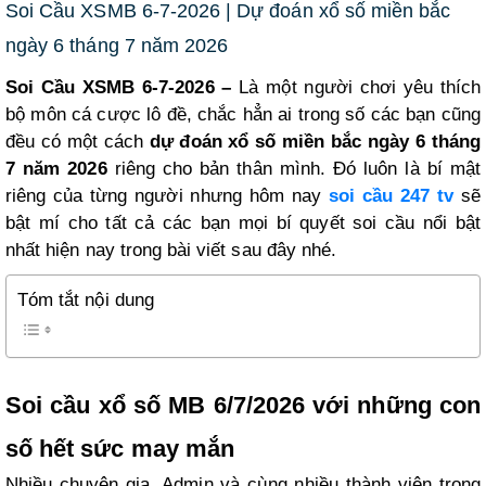
Soi Cầu XSMB 6-7-2026 | Dự đoán xổ số miền bắc
ngày 6 tháng 7 năm 2026
Soi Cầu XSMB 6-7-2026 –
Là một người chơi yêu thích
bộ môn cá cược lô đề, chắc hẳn ai trong số các bạn cũng
đều có một cách
dự đoán xổ số miền bắc ngày 6 tháng
7 năm 2026
riêng cho bản thân mình. Đó luôn là bí mật
riêng của từng người nhưng hôm nay
soi cầu 247 tv
sẽ
bật mí cho tất cả các bạn mọi bí quyết soi cầu nổi bật
nhất hiện nay trong bài viết sau đây nhé.
Tóm tắt nội dung
Soi cầu xổ số MB 6/7/2026 với những con
số hết sức may mắn
Nhiều chuyên gia, Admin và cùng nhiều thành viên trong