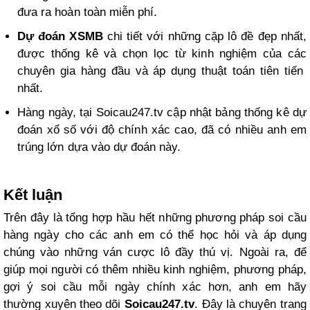
đưa ra hoàn toàn miễn phí.
Dự đoán XSMB
chi tiết với những cặp lô đề đẹp nhất,
được thống kê và chọn lọc từ kinh nghiệm của các
chuyên gia hàng đầu và áp dụng thuật toán tiên tiến
nhất.
Hàng ngày, tại Soicau247.tv cập nhật bảng thống kê dự
đoán xổ số với độ chính xác cao, đã có nhiều anh em
trúng lớn dựa vào dự đoán này.
Kết luận
Trên đây là tổng hợp hầu hết những phương pháp soi cầu
hàng ngày cho các anh em có thể học hỏi và áp dụng
chúng vào những ván cược lô đầy thú vị. Ngoài ra, để
giúp mọi người có thêm nhiều kinh nghiệm, phương pháp,
gợi ý soi cầu mỗi ngày chính xác hơn, anh em hãy
thường xuyên theo dõi
Soicau247.tv
. Đây là chuyên trang