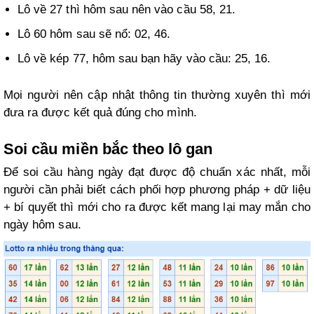
Lô về 27 thì hôm sau nên vào cầu 58, 21.
Lô 60 hôm sau sẽ nổ: 02, 46.
Lô về kép 77, hôm sau bạn hãy vào cầu: 25, 16.
Mọi người nên cập nhật thông tin thường xuyên thì mới
đưa ra được kết quả đúng cho mình.
Soi cầu miền bắc theo lô gan
Để soi cầu hàng ngày đạt được độ chuẩn xác nhất, mỗi
người cần phải biết cách phối hợp phương pháp + dữ liệu
+ bí quyết thì mới cho ra được kết mang lại may mắn cho
ngày hôm sau.