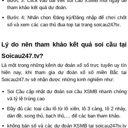
Bước 3: Click vào bài viết soi cầu XSMB mỗi ngày để
tham khảo kết quả dự đoán.
Bước 4: Nhấn chọn Đăng ký/Đăng nhập để chơi chốt
số và xem các cao thủ đua top tại trang soicau247tv.
Lý do nên tham khảo kết quả soi cầu tại
Soicau247.tv?
Là một trong những kênh dự đoán xổ số trực tuyến uy tín
hiện nay, khi tham gia dự đoán xổ số miền Bắc tại
Soicau247.tv sẽ nhận được những kinh nghiệm như:
Soi Cầu cập nhật dự đoán soi cầu XSMB nhanh chóng
và tỷ lệ trúng cao
Đầy đủ các loại cầu lô từ lô xiên, lô 3 càng, lô 2 nháy,
dàn đề, song thủ, bạch thủ,… để các bạn tham khảo.
không bán số và các dự đoán XSMB tại soicau247tv.tv