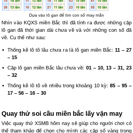
Dựa vào lô gan để tìm con số may mắn
Nhìn vào KQXS miền Bắc thì đã tính ra được những cặp
lô gan đã thời gian dài chưa về và với những con số đã
về. Cụ thể như sau:
Thống kê lô tô lâu chưa ra là lô gan miền Bắc:
11 – 27
– 15
Cặp lô gan miền Bắc lâu chưa về:
01 – 10, 13 – 31, 23
– 32
Thống kê lô tô về nhiều trong khoảng 10 kỳ:
85 – 95 –
17 – 56 – 16 – 30
Quay thử soi cầu miền bắc lấy vận may
Việc quay thử XSMB hôm nay sẽ giúp cho người chơi có
thể tham khảo để chọn cho mình các cặp số vàng trong