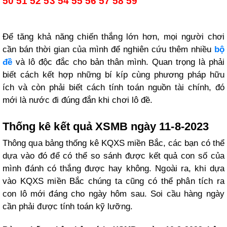
50 51 52 53 54 55 56 57 58 59
Để tăng khả năng chiến thắng lớn hơn, mọi người chơi
cần bán thời gian của mình để nghiên cứu thêm nhiều
bộ
đề
và lô độc đắc cho bản thân mình. Quan trọng là phải
biết cách kết hợp những bí kíp cùng phương pháp hữu
ích và còn phải biết cách tính toán nguồn tài chính, đó
mới là nước đi đúng đắn khi chơi lô đề.
Thống kê kết quả XSMB ngày 11
-8-2023
Thông qua bảng thống kê KQXS miền Bắc, các bạn có thể
dựa vào đó để có thể so sánh được kết quả con số của
mình đánh có thắng được hay không. Ngoài ra, khi dựa
vào KQXS miền Bắc chúng ta cũng có thể phân tích ra
con lô mới đáng cho ngày hôm sau. Soi cầu hàng ngày
cần phải được tính toán kỹ lưỡng.