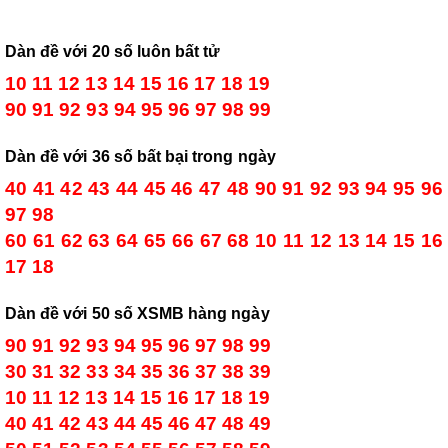
Dàn đề với 20 số luôn bất tử
10 11 12 13 14 15 16 17 18 19
90 91 92 93 94 95 96 97 98 99
Dàn đề với 36 số bất bại trong ngày
40 41 42 43 44 45 46 47 48 90 91 92 93 94 95 96
97 98
60 61 62 63 64 65 66 67 68 10 11 12 13 14 15 16
17 18
Dàn đề với 50 số XSMB hàng ngày
90 91 92 93 94 95 96 97 98 99
30 31 32 33 34 35 36 37 38 39
10 11 12 13 14 15 16 17 18 19
40 41 42 43 44 45 46 47 48 49