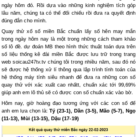
ngày hôm đó. Rồi dựa vào những kinh nghiệm tích góp
lâu năm, chúng ta có thể đối chiếu rồi đưa ra quyết định
đúng đắn cho mình.
Quay thử xổ số miền Bắc chuẩn lấy số hên may mắn
trong ngày hôm nay là một trong những cách tham khảo
số lô đề. dự đoán MB theo hình thức thuật toán dựa trên
số liệu thống kê đài miền Bắc được lưu trữ trong trang
web soicau247tv.tv chúng tôi trong nhiều năm, sau đó nó
sẽ được hệ thống xử lí thông qua lập trình tính toán của
hệ thống máy tính siêu nhanh để đưa ra những con số
quay thử với xác xuất cao nhấtt, chuẩn xác tới 99,69%
giúp anh em lô thủ sẽ có được con số chuẩn xác vào bờ.
Hôm nay, giờ hoàng đạo tương ứng với các con số để
anh em lựa chọn là:
Tý (23-1), Dần (3-5), Mão (5-7), Ngọ
(11-13), Mùi (13-15), Dậu (17-19)