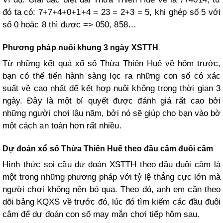
đó ta có: 7+7+4+0+1+4 = 23 = 2+3 = 5, khi ghép số 5 với
số 0 hoặc 8 thì được => 050, 858…
Phương pháp nuôi khung 3 ngày XSTTH
Từ những kết quả xổ số Thừa Thiên Huế về hôm trước,
bạn có thể tiến hành sàng lọc ra những con số có xác
suất về cao nhất để kết hợp nuôi không trong thời gian 3
ngày. Đây là một bí quyết được đánh giá rất cao bởi
những người chơi lâu năm, bởi nó sẽ giúp cho bạn vào bờ
một cách an toàn hơn rất nhiều.
Dự đoán xổ số Thừa Thiên Huế theo đầu câm đuôi câm
Hình thức soi cầu dự đoán XSTTH theo đầu đuôi câm là
một trong những phương pháp với tỷ lệ thắng cực lớn mà
người chơi không nên bỏ qua. Theo đó, anh em cần theo
dõi bảng KQXS về trước đó, lúc đó tìm kiếm các đầu đuôi
câm để dự đoán con số may mắn chơi tiếp hôm sau.