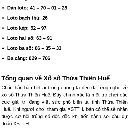
Dàn loto:
41 – 70 – 01 – 28
Loto bạch thủ:
26
Loto kép:
52 – 97
Loto hai số:
63 – 91
Loto ba số:
86 – 35 – 33
Ba càng:
029 – 706
Tổng quan về Xổ số Thừa Thiên Huế
Chắc hẳn hầu hết ai trong chúng ta đều đã từng nghe về
xổ số Thừa Thiên Huế. Đây chính xác là một trò chơi các
cực giải trí đang viết sức phổ biến tại tỉnh Thừa Thiên
Huế. Khi người chơi tham gia XSTTH, bản có thể sẽ nhận
được cơ hội trúng số độc đắc khi tiến hành soi cầu dự
đoán XSTTH.