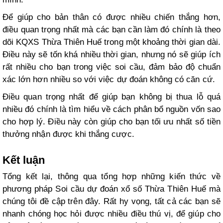
Để giúp cho bản thân có được nhiều chiến thắng hơn,
điều quan trọng nhất mà các bạn cần làm đó chính là theo
dõi KQXS Thừa Thiên Huế trong một khoảng thời gian dài.
Điều này sẽ tốn khá nhiều thời gian, nhưng nó sẽ giúp ích
rất nhiều cho bạn trong việc soi cầu, đảm bảo độ chuẩn
xác lớn hơn nhiều so với việc dự đoán không có căn cứ.
Điều quan trọng nhất để giúp bạn không bị thua lỗ quá
nhiều đó chính là tìm hiểu về cách phân bổ nguồn vốn sao
cho hợp lý. Điều này còn giúp cho bạn tối ưu nhất số tiền
thưởng nhận được khi thắng cược.
Kết luận
Tổng kết lại, thông qua tổng hợp những kiến thức về
phương pháp Soi cầu dự đoán xổ số Thừa Thiên Huế mà
chúng tôi đề cập trên đây. Rất hy vọng, tất cả các bạn sẽ
nhanh chóng học hỏi được nhiều điều thú vị, để giúp cho