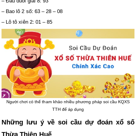
– Đầu đuôi giải 8: 93
– Bao lô 2 số: 63 – 28 – 08
– Lô tô xiên 2: 01 – 85
Người chơi có thể tham khảo nhiều phương pháp soi cầu KQXS
TTH để áp dụng
Những lưu ý về soi cầu dự đoán xổ số
Thừa Thiên Huế