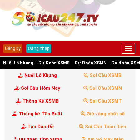
Đăng ký
Đăng nhập
Nuôi Lô Khung
| Dự Đoán XSMB
| Dự Đoán XSMN
| Dự đoán XS
Nuôi Lô Khung
Soi Cầu XSMB
Soi Cầu Hôm Nay
Soi Cầu XSMN
Thống Kê XSMB
Soi Cầu XSMT
Thống kê Tần Suất
Giờ vàng chốt số
Tạo Dàn Đề
Soi Cầu Toàn Diện
Dự đoán tỉnh xsmn
Xin Số May Mắn