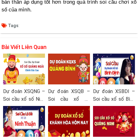
bản thân áp dụng tốt hơn trong quá trình soi cầu chơi xổ
số của mình.
Tags
:
Bài Viết Liên Quan
Dự đoán XSQNG –
Dự đoán XSQB –
Dự đoán XSBDI –
Soi cầu xổ số Ninh
Soi cầu xổ số
Soi cầu xổ số Bình
Thuận – Soi cau
Quảng Bình – Soi
Định – Soi cau BDI
QNG
cau QB