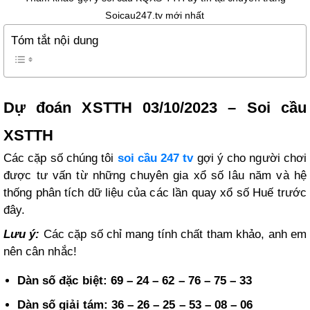
Soicau247.tv mới nhất
Tóm tắt nội dung
Dự đoán XSTTH 03/10/2023 – Soi cầu
XSTTH
Các cặp số chúng tôi
soi cầu 247 tv
gợi ý cho người chơi
được tư vấn từ những chuyên gia xổ số lâu năm và hệ
thống phân tích dữ liệu của các lần quay xổ số Huế trước
đây.
Lưu ý:
Các cặp số chỉ mang tính chất tham khảo, anh em
nên cân nhắc!
Dàn số đặc biệt:
69 – 24 – 62 – 76 – 75 – 33
Dàn số giải tám:
36 – 26 – 25 – 53 – 08 – 06