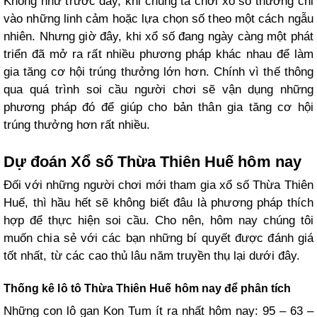
Không như trước đây, khi chúng ta chơi xổ số thường chỉ
vào những linh cảm hoặc lựa chọn số theo một cách ngẫu
nhiên. Nhưng giờ đây, khi xổ số đang ngày càng một phát
triển đã mở ra rất nhiều phương pháp khác nhau để làm
gia tăng cơ hội trúng thưởng lớn hơn. Chính vì thế thông
qua quá trình soi cầu người chơi sẽ vận dụng những
phương pháp đó để giúp cho bản thân gia tăng cơ hội
trúng thưởng hơn rất nhiều.
Dự đoán Xổ số Thừa Thiên Huế hôm nay
Đối với những người chơi mới tham gia xổ số Thừa Thiên
Huế, thì hầu hết sẽ không biết đâu là phương pháp thích
hợp để thực hiện soi cầu. Cho nên, hôm nay chúng tôi
muốn chia sẻ với các bạn những bí quyết được đánh giá
tốt nhất, từ các cao thủ lâu năm truyền thụ lại dưới đây.
Thống kê lô tô Thừa Thiên Huế hôm nay để phân tích
Những con lô gan Kon Tum ít ra nhất hôm nay: 95 – 63 –