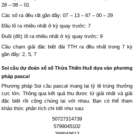
28 – 08 – 01
Các số ra đều rất gần đây: 07 – 13 – 67 – 00 – 29
Đầu lô ra nhiều nhất ở kỳ quay trước: 7
Đuôi (đít) lô ra nhiều nhất ở kỳ quay trước: 9
Cầu chạm giải đặc biệt đài TTH ra đều nhất trong 7 kỳ
gần đây: 2, 5, 7
Soi cầu dự đoán xổ số Thừa Thiên Huế dựa vào phương
pháp pascal
Phương pháp Soi cầu pascal mang lại tỷ lệ trúng thưởng
cực lớn. Thông qua kết quả thu được từ giải nhất và giải
đặc biệt rồi cộng chúng lại với nhau. Bạn có thể tham
khảo thức phân tích chi tiết như sau:
50727314739
5799045102
268949612