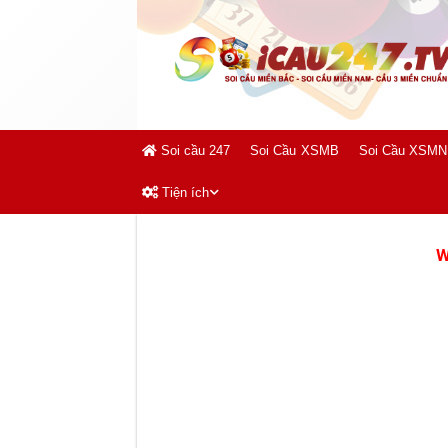
Soi cầu 247
Soi Cầu XSMB
Soi Cầu XSMN
Tiện ích