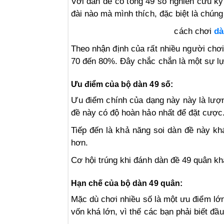
Với dàn đề có tổng 49 số nghiên cứu kỹ
đài nào mà mình thích, đặc biệt là chúng
cách chơi
dà
Theo nhận định của rất nhiều người chơ
70 đến 80%. Đây chắc chắn là một sự lự
Ưu điểm của bộ dàn 49 số:
Ưu điểm chính của dạng này này là lượn
đề này có độ hoàn hảo nhất để đặt cược
Tiếp đến là khả năng soi dàn đề này kh
hơn.
Cơ hội trúng khi đánh dàn đề 49 quân k
Hạn chế của bộ dàn 49 quân:
Mặc dù chơi nhiều số là một ưu điểm lớ
vốn khá lớn, vì thế các bạn phải biết đầ