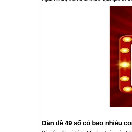
Dàn đề 49 số có bao nhiêu c