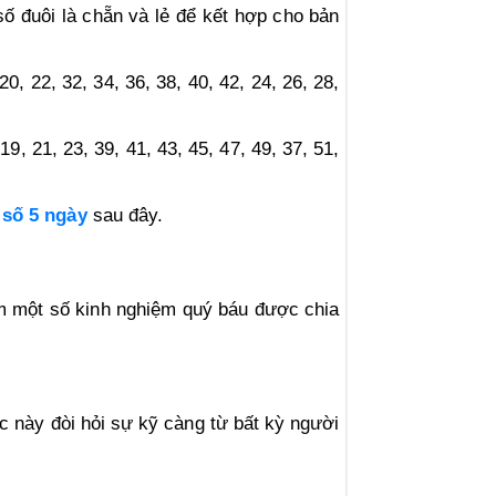
ố đuôi là chẵn và lẻ để kết hợp cho bản
20, 22, 32, 34, 36, 38, 40, 42, 24, 26, 28,
 19, 21, 23, 39, 41, 43, 45, 47, 49, 37, 51,
 số 5 ngày
sau đây.
hêm một số kinh nghiệm quý báu được chia
ệc này đòi hỏi sự kỹ càng từ bất kỳ người