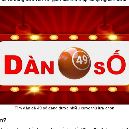
Tìm dàn đề 49 số đang được nhiều cược thủ lựa chọn
on?