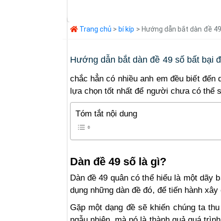
Trang chủ
>
bí kíp
>
Hướng dẫn bắt dàn đề 49
Hướng dẫn bắt dàn đề 49 số bất bại 
chắc hẳn có nhiều anh em đều biết đến 
lựa chọn tốt nhất để người chưa có thể s
Tóm tắt nội dung
Dàn đề 49 số là gì?
Dàn đề 49 quân có thể hiểu là một dãy b
dụng những dàn đề đó, để tiến hành xây
Gặp một dạng đề sẽ khiến chúng ta thu 
ngẫu nhiên, mà nó là thành quả quá trình