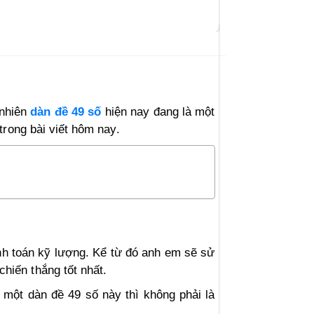
 nhiên
dàn đề 49 số
hiện nay đang là một
trong bài viết hôm nay.
ính toán kỹ lượng. Kể từ đó anh em sẽ sử
hiến thắng tốt nhất.
 một dàn đề 49 số này thì không phải là