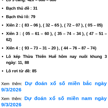
Bạch thủ đề : 31
Bạch thủ lô: 79
Xiên 2 : ( 83 – 06 ), ( 32 – 65 ), ( 72 – 07 ), ( 05 – 05)
Xiên 3 : ( 05 – 61 – 60 ), ( 35 – 74 – 34 ), ( 47 – 51 –
62)
Xiên 4 : ( 93 – 73 – 31 – 20 ), ( 44 – 76 – 87 – 74)
Lô kép Thừa Thiên Huế hôm nay nuôi khung 3
ngày: 11, 88
Lô rơi từ đề: 85
Dự đoán xổ số miền bắc ngày
Xem thêm:
9/3/2026
Dự đoán xổ số miền nam ngày
Xem thêm:
9/3/2026