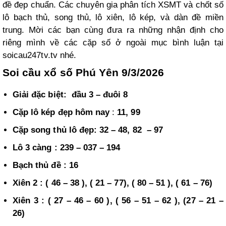
đề đẹp chuẩn. Các chuyên gia phân tích XSMT và chốt số
lô bạch thủ, song thủ, lô xiên, lô kép, và dàn đề miền
trung. Mời các bạn cùng đưa ra những nhận định cho
riêng mình về các cặp số ở ngoài mục bình luận tại
soicau247tv.tv nhé.
Soi cầu xổ số Phú Yên 9
/3/2026
Giải đặc biệt:
đầu 3 – đuôi 8
Cặp lô kép đẹp hôm nay
:
11, 99
Cặp song thủ lô đẹp: 32 – 48, 82 – 97
Lô 3 càng : 239 – 037 – 194
Bạch thủ đề : 16
Xiên 2 : ( 46 – 38 ), ( 21 – 77), ( 80 – 51 ), ( 61 – 76)
Xiên 3 : ( 27 – 46 – 60 ), ( 56 – 51 – 62 ), (27 – 21 –
26)