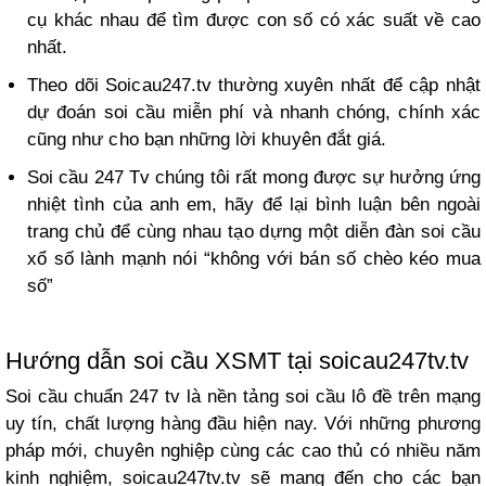
cụ khác nhau để tìm được con số có xác suất về cao
nhất.
Theo dõi Soicau247.tv thường xuyên nhất để cập nhật
dự đoán soi cầu miễn phí và nhanh chóng, chính xác
cũng như cho bạn những lời khuyên đắt giá.
Soi cầu 247 Tv chúng tôi rất mong được sự hưởng ứng
nhiệt tình của anh em, hãy để lại bình luận bên ngoài
trang chủ để cùng nhau tạo dựng một diễn đàn soi cầu
xổ số lành mạnh nói “không với bán số chèo kéo mua
số”
Hướng dẫn soi cầu XSMT tại soicau247tv.tv
Soi cầu chuẩn 247 tv là nền tảng soi cầu lô đề trên mạng
uy tín, chất lượng hàng đầu hiện nay. Với những phương
pháp mới, chuyên nghiệp cùng các cao thủ có nhiều năm
kinh nghiệm, soicau247tv.tv sẽ mang đến cho các bạn