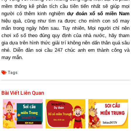
mềm thống kê phân tích cầu tiên tiến nhất sẽ giúp mọi
người có thêm kinh nghiệm
dự đoán xổ số miền Nam
hiệu quả, cũng như tìm ra được cho mình con số may
mắn trong ngày hôm sau. Tuy nhiên, Mọi người chỉ nên
chơi xổ số theo đúng quy định của nhà nước, hãy tham
gia dựa trên hình thức giải trí không nên dấn thân quá sâu
nhé. Diễn đàn soi cầu 247 chúc anh em thành công và
may mắn.
Tags
:
Bài Viết Liên Quan