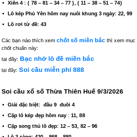
Xiên 4 : ( 78 – 81 – 34 – 77 ), ( 11 – 38 – 51 – 74)
Lô kép Phú Yên hôm nay nuôi khung 3 ngày: 22, 99
Lô rơi từ đề: 43
chốt số miền bắc
Các bạn nào thích xem
thì xem mục
chốt chuẩn này:
Bạc nhớ lô đề miền bắc
tại đây:
Soi cầu miễn phí 888
tại đây:
Soi cầu xổ số Thừa Thiên Huế 9/3/2026
Giải đặc biệt:
đầu 9 đuôi 4
Cặp lô kép đẹp hôm nay
:
11, 88
Cặp song thủ lô đẹp: 12 – 53, 82 – 96
Lô 3 càng: 420 – 868 – 880