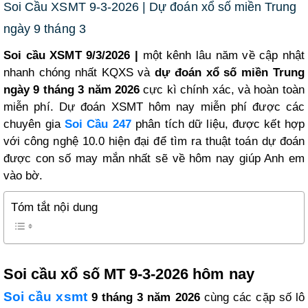
Soi Cầu XSMT 9-3-2026 | Dự đoán xổ số miền Trung
ngày 9 tháng 3
Soi cầu XSMT 9/3/2026 |
một kênh lâu năm về cập nhật
nhanh chóng nhất KQXS và
dự đoán xổ số miền Trung
ngày 9
tháng 3 năm 2026
cực kì chính xác, và hoàn toàn
miễn phí. Dự đoán XSMT hôm nay miễn phí được các
chuyên gia
Soi Cầu 247
phân tích dữ liệu, được kết hợp
với công nghệ 10.0 hiện đại để tìm ra thuật toán dự đoán
được con số may mắn nhất sẽ về hôm nay giúp Anh em
vào bờ.
Tóm tắt nội dung
Soi cầu xổ số MT 9
-3-2026 hôm nay
Soi cầu xsmt
9 tháng 3 năm 2026
cùng các cặp số lô