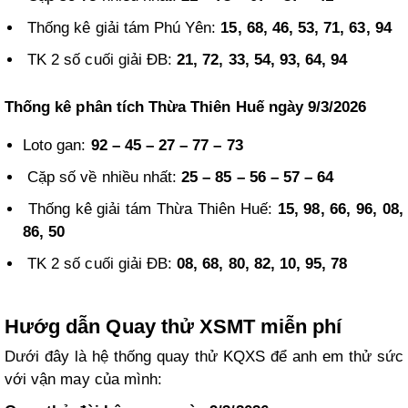
Thống kê giải tám Phú Yên:
​​​​​​15, 68, 46, 53, 71, 63, 94
TK 2 số cuối giải ĐB:
​​​​​​21, 72, 33, 54, 93, 64, 94
Thống kê phân tích Thừa Thiên Huế ngày 9/3/2026
Loto gan:
92 – 45 – 27 – 77 – 73
Cặp số về nhiều nhất:
​​​​​​25 – 85 – 56 – 57 – 64
Thống kê giải tám Thừa Thiên Huế:
15, 98, 66, 96, 08,
86, 50
TK 2 số cuối giải ĐB:
08, 68, 80, 82, 10, 95, 78
Hướg dẫn Quay thử XSMT miễn phí
Dưới đây là hệ thống quay thử KQXS để anh em thử sức
với vận may của mình: