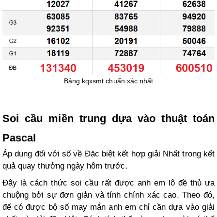
Bảng kqxsmt chuẩn xác nhất
Soi cầu miền trung dựa vào thuật toán
Pascal
Áp dụng đối với số về Đặc biệt kết hợp giải Nhất trong kết
quả quay thưởng ngày hôm trước.
Đây là cách thức soi cầu rất được anh em lô đề thủ ưa
chuộng bởi sự đơn giản và tính chính xác cao. Theo đó,
để có được bộ số may mắn anh em chỉ cần dựa vào giải