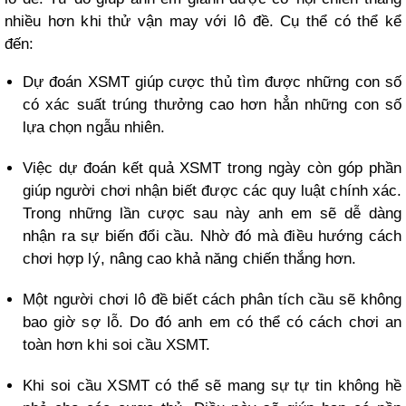
nhiều hơn khi thử vận may với lô đề. Cụ thể có thể kể
đến:
Dự đoán XSMT giúp cược thủ tìm được những con số
có xác suất trúng thưởng cao hơn hẳn những con số
lựa chọn ngẫu nhiên.
Việc dự đoán kết quả XSMT trong ngày còn góp phần
giúp người chơi nhận biết được các quy luật chính xác.
Trong những lần cược sau này anh em sẽ dễ dàng
nhận ra sự biến đổi cầu. Nhờ đó mà điều hướng cách
chơi hợp lý, nâng cao khả năng chiến thắng hơn.
Một người chơi lô đề biết cách phân tích cầu sẽ không
bao giờ sợ lỗ. Do đó anh em có thể có cách chơi an
toàn hơn khi soi cầu XSMT.
Khi soi cầu XSMT có thể sẽ mang sự tự tin không hề