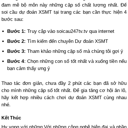
đam mê bộ môn này những cặp số chất lượng nhất. Để
soi cầu dự đoán XSMT tại trang các bạn cần thực hiện 4
bước sau:
Bước 1:
Truy cập vào soicau247tv.tv qua internet
Bước 2:
Tìm kiếm đến chuyên Dự đoán XSMT
Bước 3:
Tham khảo những cặp số mà chúng tôi gợi ý
Bước 4
: Chọn những con số tốt nhất và xuống tiền nếu
bạn cảm thấy ưng ý
Thao tác đơn giản, chưa đầy 2 phút các bạn đã sở hữu
cho mình những cặp số tốt nhất. Để gia tăng cơ hội ăn lô,
hãy kết hợp nhiều cách chơi dự đoán XSMT cùng nhau
nhé.
Kết Thúc
Hy vọng với những Với những công nghệ hiện đại và phần