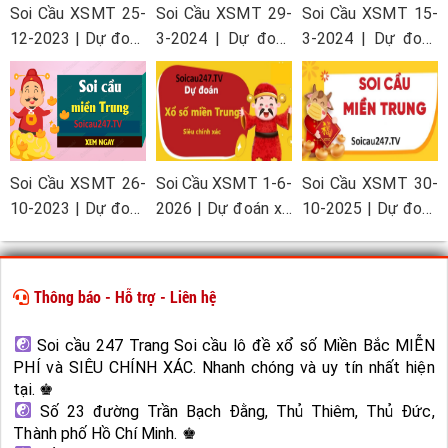
Soi Cầu XSMT 25-
Soi Cầu XSMT 29-
Soi Cầu XSMT 15-
12-2023 | Dự đoán
3-2024 | Dự đoán
3-2024 | Dự đoán
xổ số miền Trung
xổ số miền Trung
xổ số miền Trung
ngày 25 tháng 12
ngày 29 tháng 3
ngày 15 tháng 3
Soi Cầu XSMT 26-
Soi Cầu XSMT 1-6-
Soi Cầu XSMT 30-
10-2023 | Dự đoán
2026 | Dự đoán xổ
10-2025 | Dự đoán
xổ số miền Trung
số miền Trung ngày
xổ số miền Trung
ngày 26 tháng 10
1 tháng 6
ngày 30 tháng 10
Thông báo - Hỗ trợ - Liên hệ
Soi cầu 247 Trang Soi cầu lô đề xổ số Miền Bắc MIỄN
PHÍ và SIÊU CHÍNH XÁC. Nhanh chóng và uy tín nhất hiện
tại. ♚
Số 23 đường Trần Bạch Đằng, Thủ Thiêm, Thủ Đức,
Thành phố Hồ Chí Minh. ♚