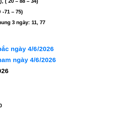
), ( 20 – 88 – 34)
0 -71 – 75)
ung 3 ngày: 11, 77
ắc ngày 4/6/2026
nam ngày 4/6/2026
026
0