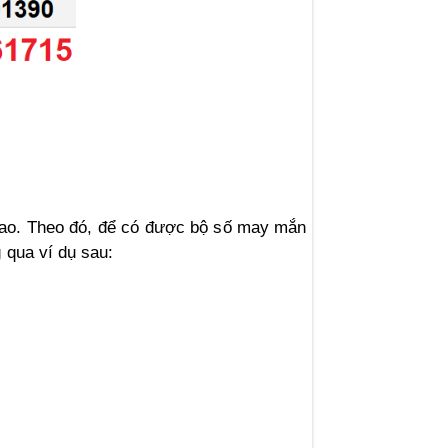
 cao. Theo đó, để có được bộ số may mắn
g qua ví dụ sau: