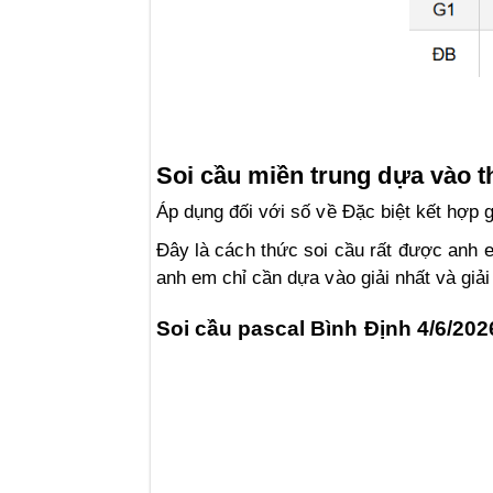
Soi cầu miền trung dựa vào t
Áp dụng đối với số về Đặc biệt kết hợp 
Đây là cách thức soi cầu rất được anh 
anh em chỉ cần dựa vào giải nhất và giải
Soi cầu pascal Bình Định 4
/6/202