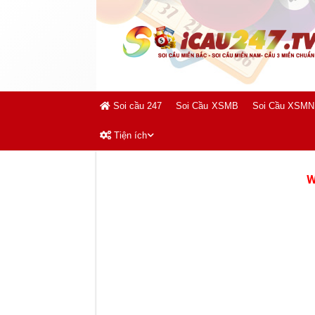
Soi cầu 247
Soi Cầu XSMB
Soi Cầu XSMN
Tiện ích