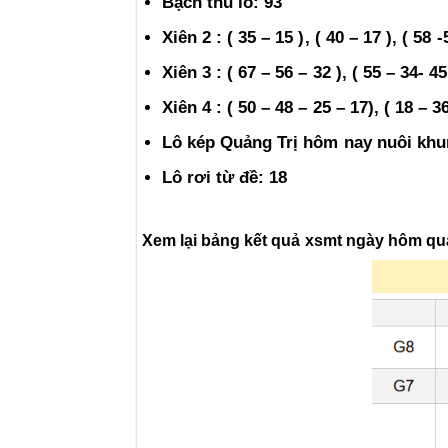
Bạch thủ lô: 93
Xiên 2 : ( 35 – 15 ), ( 40 – 17 ), ( 58 -
Xiên 3 : ( 67 – 56 – 32 ), ( 55 – 34- 45
Xiên 4 : ( 50 – 48 – 25 – 17), ( 18 – 3
Lô kép Quảng Trị hôm nay nuôi khun
Lô rơi từ đề: 18
Xem lại bảng kết quả xsmt ngày hôm qu