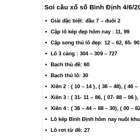
Soi cầu xổ số Bình Định 4
/6/2
Giải đặc biệt:
đầu 7 – đuôi 2
Cặp lô kép đẹp hôm nay
:
11, 99
Cặp song thủ lô đẹp: 12 – 62, 65- 90
Lô 3 càng : 304 – 309 – 727
Bạch thủ đề: 60
Bạch thủ lô: 30
Xiên 2 : ( 10 – 14 ), ( 36 – 48), ( 46 – 
Xiên 3 : ( 31- 11 – 86, ( 07- 88 – 06 ),
Xiên 4 : ( 36 – 44 – 88 – 30), ( 00 – 8
Lô kép Bình Định hôm nay nuôi khun
Lô rơi từ đề: 27