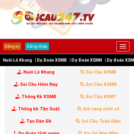
Đăng ký
Đăng nhập
Nuôi Lô Khung
| Dự Đoán XSMB
| Dự Đoán XSMN
| Dự đoán XS
Nuôi Lô Khung
Soi Cầu XSMB
Soi Cầu Hôm Nay
Soi Cầu XSMN
Thống Kê XSMB
Soi Cầu XSMT
Thống kê Tần Suất
Giờ vàng chốt số
Tạo Dàn Đề
Soi Cầu Toàn Diện
Dự đoán tỉnh xsmn
Xin Số May Mắn