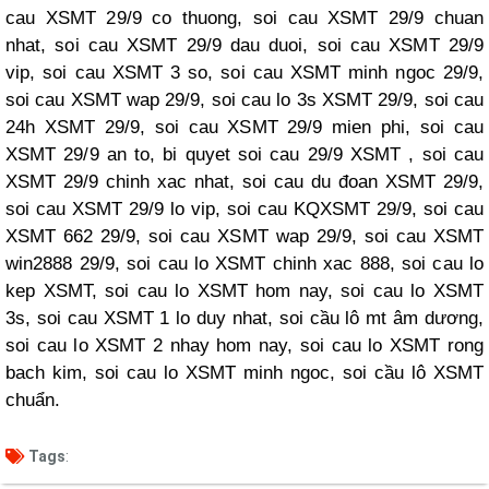
cau XSMT 29/9 co thuong, soi cau XSMT 29/9 chuan
nhat, soi cau XSMT 29/9 dau duoi, soi cau XSMT 29/9
vip, soi cau XSMT 3 so, soi cau XSMT minh ngoc 29/9,
soi cau XSMT wap 29/9, soi cau lo 3s XSMT 29/9, soi cau
24h XSMT 29/9, soi cau XSMT 29/9 mien phi, soi cau
XSMT 29/9 an to, bi quyet soi cau 29/9 XSMT , soi cau
XSMT 29/9 chinh xac nhat, soi cau du đoan XSMT 29/9,
soi cau XSMT 29/9 lo vip, soi cau KQXSMT 29/9, soi cau
XSMT 662 29/9, soi cau XSMT wap 29/9, soi cau XSMT
win2888 29/9, soi cau lo XSMT chinh xac 888, soi cau lo
kep XSMT, soi cau lo XSMT hom nay, soi cau lo XSMT
3s, soi cau XSMT 1 lo duy nhat, soi cầu lô mt âm dương,
soi cau lo XSMT 2 nhay hom nay, soi cau lo XSMT rong
bach kim, soi cau lo XSMT minh ngoc, soi cầu lô XSMT
chuẩn.
Tags
: