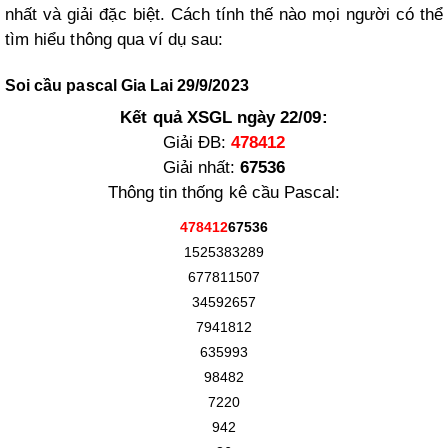
nhất và giải đặc biệt. Cách tính thế nào mọi người có thể
tìm hiểu thông qua ví dụ sau:
Soi cầu pascal Gia Lai 29/9/2023
Kết quả XSGL ngày 22/09:
Giải ĐB:
478412
Giải nhất:
67536
Thông tin thống kê cầu Pascal:
478412
67536
1525383289
677811507
34592657
7941812
635993
98482
7220
942