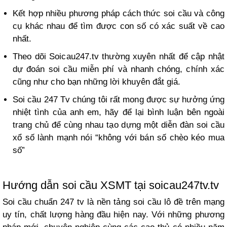
Kết hợp nhiều phương pháp cách thức soi cầu và công
cụ khác nhau để tìm được con số có xác suất về cao
nhất.
Theo dõi Soicau247.tv thường xuyên nhất để cập nhật
dự đoán soi cầu miễn phí và nhanh chóng, chính xác
cũng như cho bạn những lời khuyên đắt giá.
Soi cầu 247 Tv chúng tôi rất mong được sự hưởng ứng
nhiệt tình của anh em, hãy để lại bình luận bên ngoài
trang chủ để cùng nhau tạo dựng một diễn đàn soi cầu
xổ số lành mạnh nói “không với bán số chèo kéo mua
số”
Hướng dẫn soi cầu XSMT tại soicau247tv.tv
Soi cầu chuẩn 247 tv là nền tảng soi cầu lô đề trên mạng
uy tín, chất lượng hàng đầu hiện nay. Với những phương