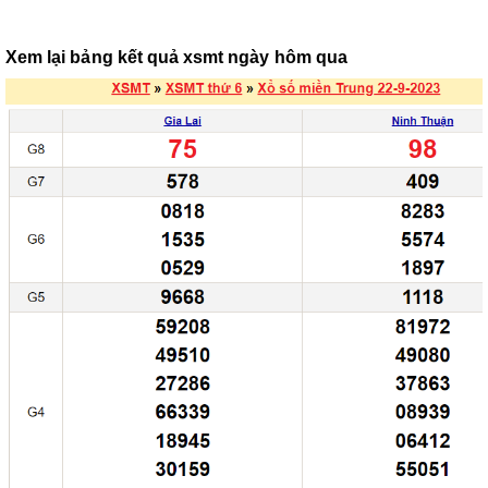
Xem lại bảng kết quả xsmt ngày hôm qua