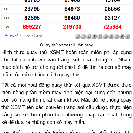
Quay thử xsmt thử vận may
Hình thức quay thử XSMT hoàn toàn miễn phí áp dụng
cho tất cả anh em vào trang web của chúng tôi. Nhằm
mục đích hỗ trợ cho người chơi lô đề tìm ra con số may
mắn của mình bằng cách quay thử.
Tất cả mọi hoạt động quay thử kết quả XSMT được thực
hiện bằng phần mềm máy tính hiện đại cung cấp những
con số mang tính chất tham khảo. Mặc dù hệ thống quay
thử XSMT tên các chuyên trang soi cầu được thực hiện
bằng sự kết hợp phân tích phương pháp xác suất thống
kê để đưa ra những con số may mắn.
Tuy nhiên anh em nên kiểm chứng và cân nhắc trước khi