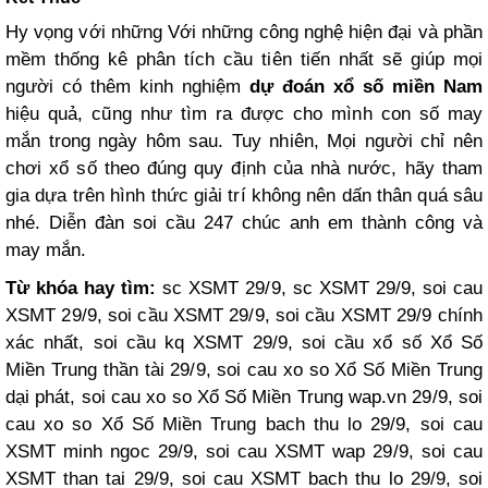
Hy vọng với những Với những công nghệ hiện đại và phần
mềm thống kê phân tích cầu tiên tiến nhất sẽ giúp mọi
người có thêm kinh nghiệm
dự đoán xổ số miền Nam
hiệu quả, cũng như tìm ra được cho mình con số may
mắn trong ngày hôm sau. Tuy nhiên, Mọi người chỉ nên
chơi xổ số theo đúng quy định của nhà nước, hãy tham
gia dựa trên hình thức giải trí không nên dấn thân quá sâu
nhé. Diễn đàn soi cầu 247 chúc anh em thành công và
may mắn.
Từ khóa hay tìm
:
sc XSMT 29/9, sc XSMT 29/9, soi cau
XSMT 29/9, soi cầu XSMT 29/9, soi cầu XSMT 29/9 chính
xác nhất, soi cầu kq XSMT 29/9, soi cầu xổ số Xổ Số
Miền Trung thần tài 29/9, soi cau xo so Xổ Số Miền Trung
dại phát, soi cau xo so Xổ Số Miền Trung wap.vn 29/9, soi
cau xo so Xổ Số Miền Trung bach thu lo 29/9, soi cau
XSMT minh ngoc 29/9, soi cau XSMT wap 29/9, soi cau
XSMT than tai 29/9, soi cau XSMT bach thu lo 29/9, soi