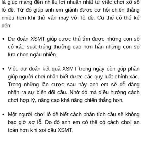
là giúp mang đến nhiều lợi nhuận nhất từ việc chơi xổ số
lô đề. Từ đó giúp anh em giành được cơ hội chiến thắng
nhiều hơn khi thử vận may với lô đề. Cụ thể có thể kể
đến:
Dự đoán XSMT giúp cược thủ tìm được những con số
có xác suất trúng thưởng cao hơn hẳn những con số
lựa chọn ngẫu nhiên.
Việc dự đoán kết quả XSMT trong ngày còn góp phần
giúp người chơi nhận biết được các quy luật chính xác.
Trong những lần cược sau này anh em sẽ dễ dàng
nhận ra sự biến đổi cầu. Nhờ đó mà điều hướng cách
chơi hợp lý, nâng cao khả năng chiến thắng hơn.
Một người chơi lô đề biết cách phân tích cầu sẽ không
bao giờ sợ lỗ. Do đó anh em có thể có cách chơi an
toàn hơn khi soi cầu XSMT.