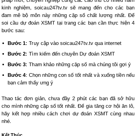
pháp mới, chuyên nghiệp cùng các cao thủ có nhiều năm
kinh nghiệm, soicau247tv.tv sẽ mang đến cho các bạn
đam mê bộ môn này những cặp số chất lượng nhất. Để
soi cầu dự đoán XSMT tại trang các bạn cần thực hiện 4
bước sau:
Bước 1:
Truy cập vào soicau247tv.tv qua internet
Bước 2:
Tìm kiếm đến chuyên Dự đoán XSMT
Bước 3:
Tham khảo những cặp số mà chúng tôi gợi ý
Bước 4
: Chọn những con số tốt nhất và xuống tiền nếu
bạn cảm thấy ưng ý
Thao tác đơn giản, chưa đầy 2 phút các bạn đã sở hữu
cho mình những cặp số tốt nhất. Để gia tăng cơ hội ăn lô,
hãy kết hợp nhiều cách chơi dự đoán XSMT cùng nhau
nhé.
Kết Thúc