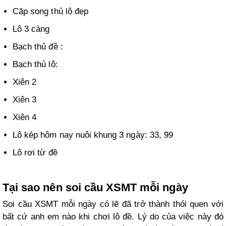
Cặp song thủ lô đẹp
Lô 3 càng
Bạch thủ đề :
Bạch thủ lô:
Xiên 2
Xiên 3
Xiên 4
Lô kép hôm nay nuôi khung 3 ngày: 33, 99
Lô rơi từ đề
Tại sao nên soi cầu XSMT mỗi ngày
Soi cầu XSMT mỗi ngày có lẽ đã trở thành thói quen với
bất cứ anh em nào khi chơi lô đề. Lý do của việc này đó