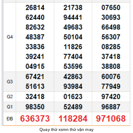
Quay thử xsmn thử vận may