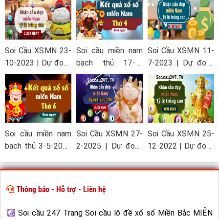
Soi Cầu XSMN 23-
Soi cầu miền nam
Soi Cầu XSMN 11-
10-2023 | Dự đoán
bạch thủ 17-4-
7-2023 | Dự đoán
xổ số miền nam
2024 – Dự đoán
xổ số miền nam
ngày 23 tháng 10
xsmn 17 tháng 4
ngày 11 tháng 7
năm 2024
Soi cầu miền nam
Soi Cầu XSMN 27-
Soi Cầu XSMN 25-
bạch thủ 3-5-2024
2-2025 | Dự đoán
12-2022 | Dự đoán
– Dự đoán xsmn 3
xổ số miền nam
xổ số miền nam
tháng 5 năm 2024
ngày 27 tháng 2
ngày 25 tháng 12
Thông báo - Hỗ trợ - Liên hệ
Soi cầu 247 Trang Soi cầu lô đề xổ số Miền Bắc MIỄN