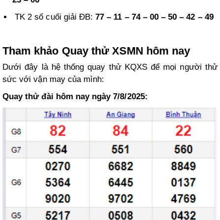
TK 2 số cuối giải ĐB:
77 – 11 – 74 – 00 – 50 – 42 – 49
Tham khảo Quay thử XSMN hôm nay
Dưới đây là hệ thống quay thử KQXS để mọi người thử
sức với vận may của mình:
Quay thử đài hôm nay ngày 7/8/2025: