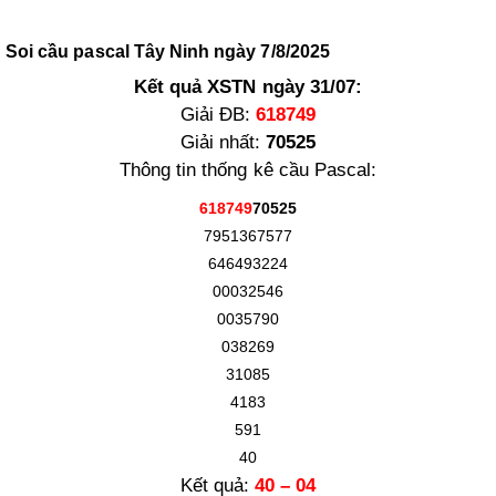
Soi cầu pascal Tây Ninh ngày 7/8/2025
Kết quả XSTN ngày 31/07:
Giải ĐB:
618749
Giải nhất:
70525
Thông tin thống kê cầu Pascal:
618749
70525
7951367577
646493224
00032546
0035790
038269
31085
4183
591
40
Kết quả:
40 – 04