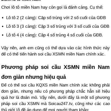
Chơi lô tô miền Nam hay còn gọi là đánh càng. Cụ thể:
Lô tô 2 (2 càng): Cặp số trùng với 2 số cuối của GĐB
Lô tô 3 (3 càng): Cặp 3 số trùng với 3 số cuối của GĐB
Lô tô 4 (4 càng): Cặp 4 số trùng 4 số cuối của GĐB.
Vậy nên, anh em cũng có thể dựa vào các hình thức này
để có thể tiến hành soi cầu XSMN miền Nam chính xác.
Phương pháp soi cầu XSMN miền Nam
đơn giản nhưng hiệu quả
Để có thể soi cầu KQXS miền Nam chính xác không phải
đơn giản, nhưng nếu có phương pháp chắc hẳn sẽ hiệu
quả hơ là đoán mò. Vậy nên, dưới đây là một số phương
pháp soi cầu XSMN mà Soicau247.tv, cũng như các cao
thủ giới lô đề áp dụng để mọi người tham khảo: