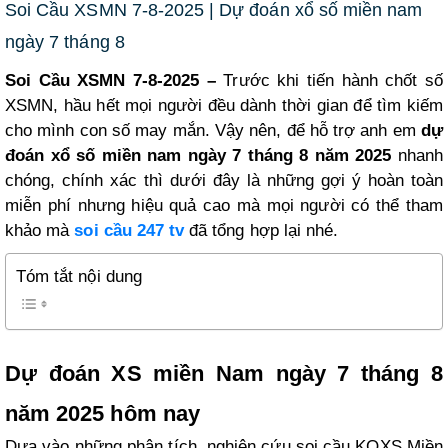
Soi Cầu XSMN 7-8-2025 | Dự đoán xổ số miền nam
ngày 7 tháng 8
Soi Cầu XSMN 7-8-2025 –
Trước khi tiến hành chốt số
XSMN, hầu hết mọi người đều dành thời gian để tìm kiếm
cho mình con số may mắn. Vậy nên, để hỗ trợ anh em
dự
đoán xổ số miền nam ngày 7 tháng 8 năm 2025
nhanh
chóng, chính xác thì dưới đây là những gợi ý hoàn toàn
miễn phí nhưng hiệu quả cao mà mọi người có thể tham
khảo mà
soi cầu 247 tv
đã tổng hợp lại nhé.
Tóm tắt nội dung
Dự đoán XS miền Nam ngày 7 tháng 8
năm 2025 hôm nay
Dựa vào những phân tích, nghiên cứu soi cầu KQXS Miền