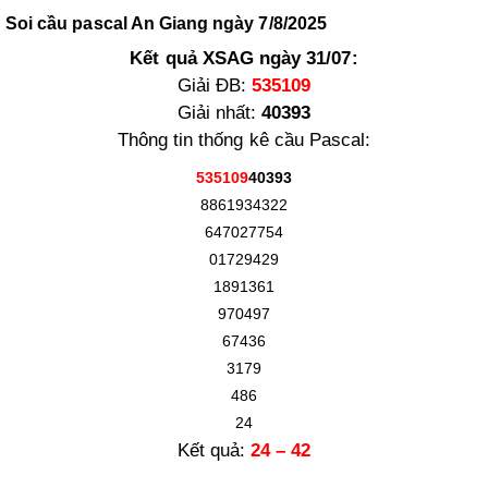
Soi cầu pascal An Giang ngày 7/8/2025
Kết quả XSAG ngày 31/07:
Giải ĐB:
535109
Giải nhất:
40393
Thông tin thống kê cầu Pascal:
535109
40393
8861934322
647027754
01729429
1891361
970497
67436
3179
486
24
Kết quả:
24 – 42