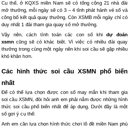
Cụ thể, ở KQXS miền Nam sẽ có tổng cộng 21 nhà đài
mở thưởng, mỗi ngày sẽ có 3 – 4 tỉnh phát hành vé số và
công bố kết quả quay thưởng. Còn XSMB mỗi ngày chỉ có
duy nhất 1 đài tham gia quay số mở thưởng.
Vậy nên, cách tính toán các con số khi
dự đoán
xsmn
cũng sẽ có khác biệt. Vì việc có nhiều đài quay
thưởng trong cùng một ngày nên khi soi cầu sẽ gặp nhiều
khó khăn hơn.
Các hình thức soi cầu XSMN phổ biến
nhất
Để có thể lựa chọn được con số may mắn khi tham gia
soi cầu XSMN, đòi hỏi anh em phải nắm được những hình
thức soi cầu phổ biến nhất để áp dụng. Dưới đây là một
số gợi ý cụ thể:
Anh em cần lựa chọn hình thức chơi lô đề miền Nam phù