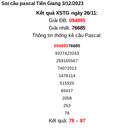
Soi cầu pascal Tiền Giang 3/12/2023
Kết quả XSTG ngày 26/11:
Giải ĐB:
094895
Giải nhất:
76685
Thông tin thống kê cầu Pascal:
094895
76685
9327423243
259165567
74071013
1478114
515925
66417
2058
253
78
Kết quả:
78 – 87