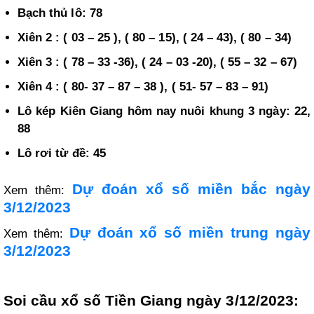
Bạch thủ lô: 78
Xiên 2 : ( 03 – 25 ), ( 80 – 15), ( 24 – 43), ( 80 – 34)
Xiên 3 : ( 78 – 33 -36), ( 24 – 03 -20), ( 55 – 32 – 67)
Xiên 4 : ( 80- 37 – 87 – 38 ), ( 51- 57 – 83 – 91)
Lô kép Kiên Giang hôm nay nuôi khung 3 ngày: 22,
88
Lô rơi từ đề: 45
Dự đoán xổ số miền bắc ngày
Xem thêm:
3/12/2023
Dự đoán xổ số miền trung ngày
Xem thêm:
3/12/2023
Soi cầu xổ số Tiền Giang ngày 3/12/2023: