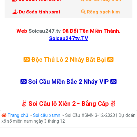
Dự đoán tỉnh xsmt
Rồng bạch kim
Web
Soicau247.tv
Đã Đổi Tên Miền Thành.
Soicau247tv.TV
Độc Thủ Lô 2 Nháy Bất Bại
Soi Cầu Miền Bắc 2 Nháy VIP
Soi Cầu lô Xiên 2 ⁃ Đẳng Cấp
Trang chủ
>
Soi cầu xsmn
>
Soi Cầu XSMN 3-12-2023 | Dự đoán
xổ số miền nam ngày 3 tháng 12