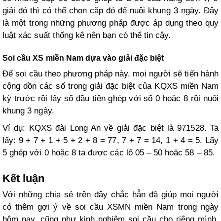
giải đó thì có thể chọn cặp đó để nuôi khung 3 ngày. Đây
là một trong những phương pháp được áp dụng theo quy
luật xác suất thống kê nên bạn có thể tin cậy.
Soi cầu XS miền Nam dựa vào giải đặc biệt
Để soi cầu theo phương pháp này, mọi người sẽ tiến hành
cộng dồn các số trong giải đặc biệt của KQXS miền Nam
kỳ trước rồi lấy số đầu tiên ghép với số 0 hoặc 8 rồi nuôi
khung 3 ngày.
Ví dụ: KQXS đài Long An về giải đặc biệt là 971528. Ta
lấy: 9 + 7 + 1 + 5 + 2 + 8 = 77, 7 + 7 = 14, 1 + 4 = 5. Lấy
5 ghép với 0 hoặc 8 ta được các lô 05 – 50 hoặc 58 – 85.
Kết luận
Với những chia sẻ trên đây chắc hẳn đã giúp mọi người
có thêm gợi ý về soi cầu XSMN miền Nam trong ngày
hôm nay, cũng như kinh nghiệm soi cầu cho riêng mình.