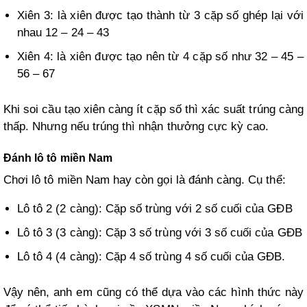
Xiên 3: là xiên được tạo thành từ 3 cặp số ghép lại với
nhau 12 – 24 – 43
Xiên 4: là xiên được tạo nên từ 4 cặp số như 32 – 45 –
56 – 67
Khi soi cầu tạo xiên càng ít cặp số thì xác suất trúng càng
thấp. Nhưng nếu trúng thì nhận thưởng cực kỳ cao.
Đánh lô tô miền Nam
Chơi lô tô miền Nam hay còn gọi là đánh càng. Cụ thể:
Lô tô 2 (2 càng): Cặp số trùng với 2 số cuối của GĐB
Lô tô 3 (3 càng): Cặp 3 số trùng với 3 số cuối của GĐB
Lô tô 4 (4 càng): Cặp 4 số trùng 4 số cuối của GĐB.
Vậy nên, anh em cũng có thể dựa vào các hình thức này