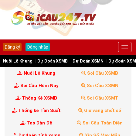
Đăng ký
Đăng nhập
Nuôi Lô Khung
| Dự Đoán XSMB
| Dự Đoán XSMN
| Dự đoán XS
Nuôi Lô Khung
Soi Cầu XSMB
Soi Cầu Hôm Nay
Soi Cầu XSMN
Thống Kê XSMB
Soi Cầu XSMT
Thống kê Tần Suất
Giờ vàng chốt số
Tạo Dàn Đề
Soi Cầu Toàn Diện
Dự đoán tỉnh xsmn
Xin Số May Mắn