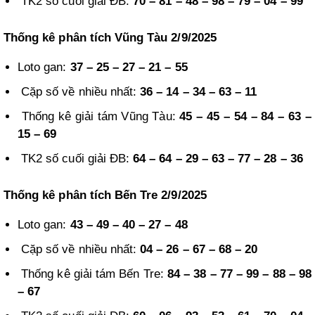
TK2 số cuối giải ĐB:
70 – 81 – 48 – 98 – 79 – 04 – 99
Thống kê phân tích Vũng Tàu 2/9/2025
Loto gan:
37 – 25 – 27 – 21 – 55
Cặp số về nhiều nhất:
36 – 14 – 34 – 63 – 11
Thống kê giải tám Vũng Tàu:
45 – 45 – 54 – 84 – 63 –
15 – 69
TK2 số cuối giải ĐB:
64 – 64 – 29 – 63 – 77 – 28 – 36
Thống kê phân tích Bến Tre
2/9/2025
Loto gan:
43 – 49 – 40 – 27 – 48
Cặp số về nhiều nhất:
04 – 26 – 67 – 68 – 20
Thống kê giải tám Bến Tre:
84 – 38 – 77 – 99 – 88 – 98
– 67