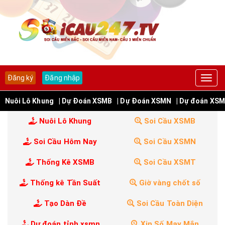
Đăng ký
Đăng nhập
Nuôi Lô Khung
| Dự Đoán XSMB
| Dự Đoán XSMN
| Dự đoán XS
Nuôi Lô Khung
Soi Cầu XSMB
Soi Cầu Hôm Nay
Soi Cầu XSMN
Thống Kê XSMB
Soi Cầu XSMT
Thống kê Tần Suất
Giờ vàng chốt số
Tạo Dàn Đề
Soi Cầu Toàn Diện
Dự đoán tỉnh xsmn
Xin Số May Mắn