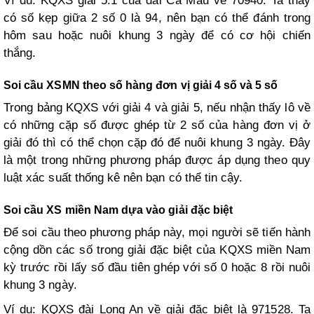
Ví du: KQXS giải 5.1 của đài Cà Mau về 70940. Ta thấy
có số kẹp giữa 2 số 0 là 94, nên bạn có thể đánh trong
hôm sau hoặc nuôi khung 3 ngày để có cơ hội chiến
thắng.
Soi cầu XSMN theo số hàng đơn vị giải 4 số và 5 số
Trong bảng KQXS với giải 4 và giải 5, nếu nhận thấy lô về
có những cặp số được ghép từ 2 số của hàng đơn vị ở
giải đó thì có thể chọn cặp đó để nuôi khung 3 ngày. Đây
là một trong những phương pháp được áp dụng theo quy
luật xác suất thống kê nên bạn có thể tin cậy.
Soi cầu XS miền Nam dựa vào giải đặc biệt
Để soi cầu theo phương pháp này, mọi người sẽ tiến hành
cộng dồn các số trong giải đặc biệt của KQXS miền Nam
kỳ trước rồi lấy số đầu tiên ghép với số 0 hoặc 8 rồi nuôi
khung 3 ngày.
Ví dụ: KQXS đài Long An về giải đặc biệt là 971528. Ta