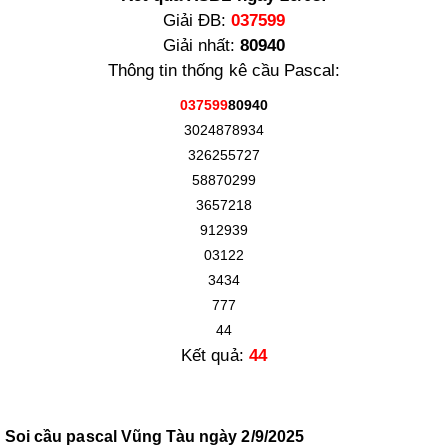
Giải ĐB:
037599
Giải nhất:
80940
Thông tin thống kê cầu Pascal:
037599
80940
3024878934
326255727
58870299
3657218
912939
03122
3434
777
44
Kết quả:
44
Soi cầu pascal Vũng Tàu ngày 2/9/2025