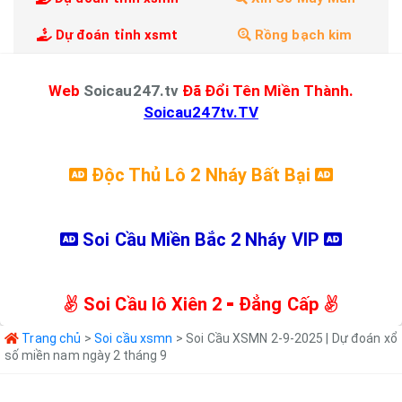
Dự đoán tỉnh xsmt
Rồng bạch kim
Web
Soicau247.tv
Đã Đổi Tên Miền Thành.
Soicau247tv.TV
Độc Thủ Lô 2 Nháy Bất Bại
Soi Cầu Miền Bắc 2 Nháy VIP
Soi Cầu lô Xiên 2 ⁃ Đẳng Cấp
Trang chủ
>
Soi cầu xsmn
>
Soi Cầu XSMN 2-9-2025 | Dự đoán xổ
số miền nam ngày 2 tháng 9