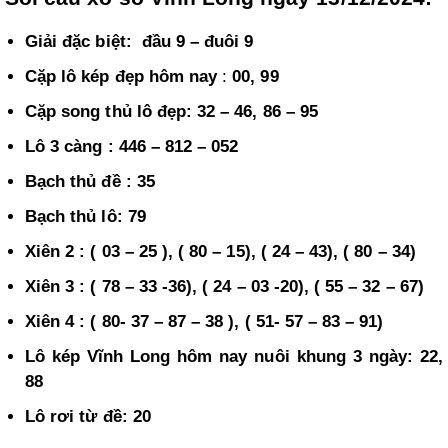
Giải đặc biệt:
đầu 9 – đuôi 9
Cặp lô kép đẹp hôm nay
:
00, 99
Cặp song thủ lô đẹp: 32 – 46, 86 – 95
Lô 3 càng : 446 – 812 – 052
Bạch thủ đề : 35
Bạch thủ lô: 79
Xiên 2 : ( 03 – 25 ), ( 80 – 15), ( 24 – 43), ( 80 – 34)
Xiên 3 : ( 78 – 33 -36), ( 24 – 03 -20), ( 55 – 32 – 67)
Xiên 4 : ( 80- 37 – 87 – 38 ), ( 51- 57 – 83 – 91)
Lô kép Vĩnh Long hôm nay nuôi khung 3 ngày: 22,
88
Lô rơi từ đề: 20