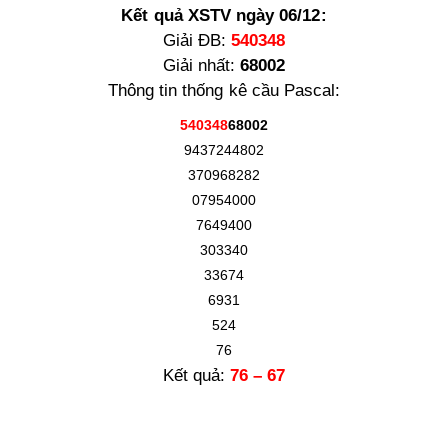
Kết quả XSTV ngày 06/12:
Giải ĐB:
540348
Giải nhất:
68002
Thông tin thống kê cầu Pascal:
540348
68002
9437244802
370968282
07954000
7649400
303340
33674
6931
524
76
Kết quả:
76 – 67