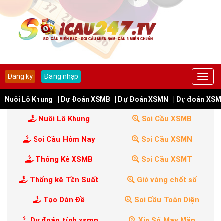
Đăng ký
Đăng nhập
Nuôi Lô Khung
| Dự Đoán XSMB
| Dự Đoán XSMN
| Dự đoán XS
Nuôi Lô Khung
Soi Cầu XSMB
Soi Cầu Hôm Nay
Soi Cầu XSMN
Thống Kê XSMB
Soi Cầu XSMT
Thống kê Tần Suất
Giờ vàng chốt số
Tạo Dàn Đề
Soi Cầu Toàn Diện
Dự đoán tỉnh xsmn
Xin Số May Mắn