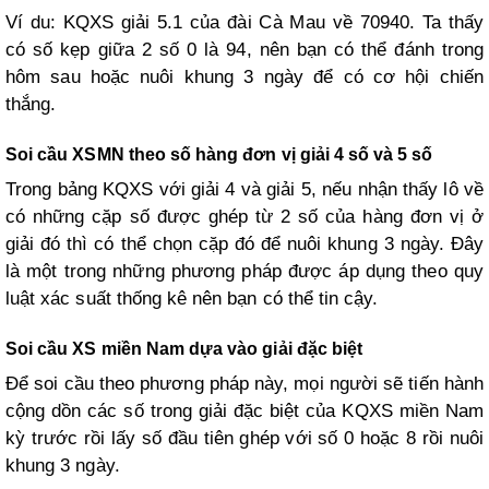
Ví du: KQXS giải 5.1 của đài Cà Mau về 70940. Ta thấy
có số kẹp giữa 2 số 0 là 94, nên bạn có thể đánh trong
hôm sau hoặc nuôi khung 3 ngày để có cơ hội chiến
thắng.
Soi cầu XSMN theo số hàng đơn vị giải 4 số và 5 số
Trong bảng KQXS với giải 4 và giải 5, nếu nhận thấy lô về
có những cặp số được ghép từ 2 số của hàng đơn vị ở
giải đó thì có thể chọn cặp đó để nuôi khung 3 ngày. Đây
là một trong những phương pháp được áp dụng theo quy
luật xác suất thống kê nên bạn có thể tin cậy.
Soi cầu XS miền Nam dựa vào giải đặc biệt
Để soi cầu theo phương pháp này, mọi người sẽ tiến hành
cộng dồn các số trong giải đặc biệt của KQXS miền Nam
kỳ trước rồi lấy số đầu tiên ghép với số 0 hoặc 8 rồi nuôi
khung 3 ngày.