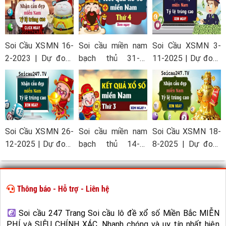
Soi Cầu XSMN 16-
Soi cầu miền nam
Soi Cầu XSMN 3-
2-2023 | Dự đoán
bạch thủ 31-1-
11-2025 | Dự đoán
xổ số miền nam
2024 – Dự đoán
xổ số miền nam
ngày 16 tháng 2
xsmn 31 tháng 1
ngày 3 tháng 11
năm 2024
Soi Cầu XSMN 26-
Soi cầu miền nam
Soi Cầu XSMN 18-
12-2025 | Dự đoán
bạch thủ 14-5-
8-2025 | Dự đoán
xổ số miền nam
2024 – Dự đoán
xổ số miền nam
ngày 26 tháng 12
xsmn 14 tháng 5
ngày 18 tháng 8
năm 2024
Thông báo - Hỗ trợ - Liên hệ
Soi cầu 247 Trang Soi cầu lô đề xổ số Miền Bắc MIỄN
PHÍ và SIÊU CHÍNH XÁC. Nhanh chóng và uy tín nhất hiện