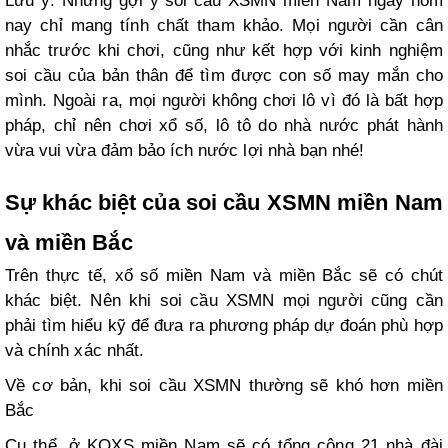
Lưu ý: Những gợi ý soi cầu XSMN miền Nam ngày hôm
nay chỉ mang tính chất tham khảo. Mọi người cần cân
nhắc trước khi chơi, cũng như kết hợp với kinh nghiệm
soi cầu của bản thân để tìm được con số may mắn cho
mình. Ngoài ra, mọi người không chơi lô vì đó là bất hợp
pháp, chỉ nên chơi xổ số, lô tô do nhà nước phát hành
vừa vui vừa đảm bảo ích nước lợi nhà bạn nhé!
Sự khác biệt của soi cầu XSMN miền Nam
và miền Bắc
Trên thực tế, xổ số miền Nam và miền Bắc sẽ có chút
khác biệt. Nên khi soi cầu XSMN mọi người cũng cần
phải tìm hiểu kỹ để đưa ra phương pháp dự đoán phù hợp
và chính xác nhất.
Về cơ bản, khi soi cầu XSMN thường sẽ khó hơn miền
Bắc
Cụ thể, ở KQXS miền Nam sẽ có tổng cộng 21 nhà đài