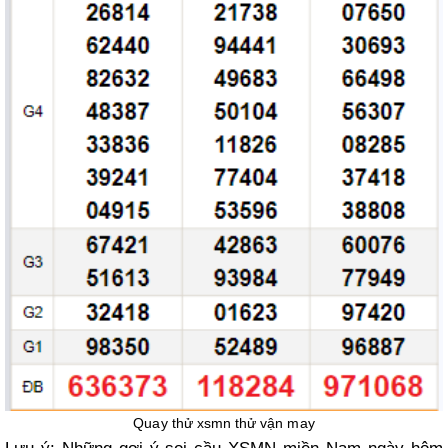
Quay thử xsmn thử vận may