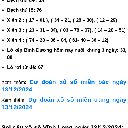
Bạch thủ đề : 24
Bạch thủ lô: 76
Xiên 2 : ( 17 – 01 ), ( 34 – 21, ( 28 – 30), ( 12 – 29)
Xiên 3 : ( 23 – 31 – 34), ( 03 – 78 – 07), ( 14 – 28 – 51)
Xiên 4 : ( 74 – 28 – 36 – 04, ( 61- 40 – 36 – 12)
Lô kép Bình Dương hôm nay nuôi khung 3 ngày: 33,
88
Lô rơi từ đề: 67
Dự đoán xổ số miền bắc ngày
Xem thêm:
13/12/2024
Dự đoán xổ số miền trung ngày
Xem thêm:
13/12/2024
Soi cầu xổ số Vĩnh Long ngày 13/12/2024: