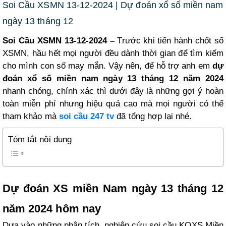
Soi Cầu XSMN 13-12-2024 | Dự đoán xổ số miền nam
ngày 13 tháng 12
Soi Cầu XSMN 13-12-2024 –
Trước khi tiến hành chốt số
XSMN, hầu hết mọi người đều dành thời gian để tìm kiếm
cho mình con số may mắn. Vậy nên, để hỗ trợ anh em
dự
đoán xổ số miền nam ngày 13 tháng 12 năm 2024
nhanh chóng, chính xác thì dưới đây là những gợi ý hoàn
toàn miễn phí nhưng hiệu quả cao mà mọi người có thể
tham khảo mà
soi cầu 247 tv
đã tổng hợp lại nhé.
Tóm tắt nội dung
Dự đoán XS miền Nam ngày 13 tháng 12
năm 2024 hôm nay
Dựa vào những phân tích, nghiên cứu soi cầu KQXS Miền