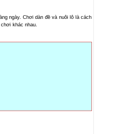
ng ngày. Chơi dàn đề và nuôi lô là cách
 chơi khác nhau.