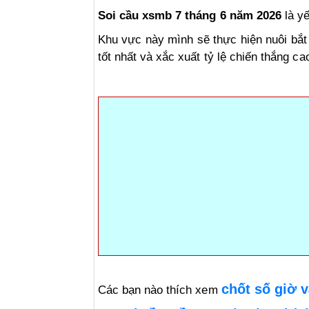
Soi cầu xsmb 7 tháng 6 năm 2026
là y
Khu vực này mình sẽ thực hiện nuôi bắt
tốt nhất và xắc xuất tỷ lệ chiến thắng 
chốt số giờ 
Các bạn nào thích xem