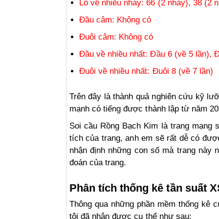
Lô về nhiều nháy: 66 (2 nháy), 38 (2 
Đầu câm: Không có
Đuôi câm: Không có
Đầu về nhiều nhất: Đầu 6 (về 5 lần), Đ
Đuôi về nhiều nhất: Đuôi 8 (về 7 lần)
Trên đây là thành quả nghiên cứu kỹ lư
mạnh có tiếng được thành lập từ năm 201
Soi cầu Rồng Bạch Kim là trang mạng s
tích của trang, anh em sẽ rất dễ có đượ
nhận định những con số mà trang này n
đoán của trang.
Phân tích thống kê tần suất 
Thông qua những phần mềm thống kê cù
tôi đã nhận được cụ thể như sau: