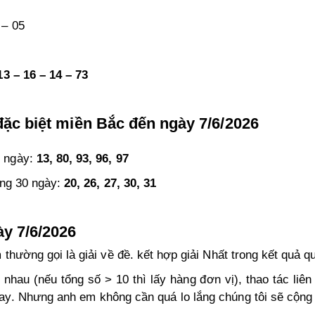
 – 05
13 – 16 – 14 – 73
đặc biệt miền Bắc đến ngày 7/6/2026
0 ngày:
13, 80, 93, 96, 97
ong 30 ngày:
20, 26, 27, 30, 31
y 7/6/2026
 thường gọi là giải về đề. kết hợp giải Nhất trong kết quả
o nhau (nếu tổng số > 10 thì lấy hàng đơn vị), thao tác liên
ay. Nhưng anh em không cần quá lo lắng chúng tôi sẽ cộng 