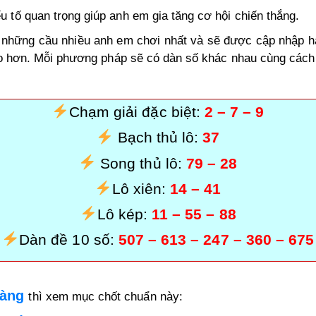
ếu tố quan trọng giúp anh em gia tăng cơ hội chiến thắng.
 những cầu nhiều anh em chơi nhất và sẽ
được cập nhập hà
cao hơn. Mỗi phương pháp sẽ có dàn số khác nhau cùng cách
Chạm giải đặc biệt:
2 – 7 – 9
Bạch thủ lô:
37
Song thủ lô:
79 – 28
Lô xiên:
14 – 41
Lô kép:
11 – 55 – 88
Dàn đề 10 số:
507 – 613 – 247 – 360 – 675
vàng
thì xem mục chốt chuẩn này: