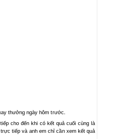
 quay thưởng ngày hôm trước.
 tiếp cho đến khi có kết quả cuối cùng là
trực tiếp và anh em chỉ cần xem kết quả