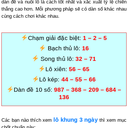
dàn đề và nuôi lô là cách tốt nhất và xắc xuất tỷ lệ chiến
thắng cao hơn. Mỗi phương pháp sẽ có dàn số khác nhau
cùng cách chơi khác nhau.
Chạm giải đặc biệt:
1 – 2 – 5
Bạch thủ lô:
16
Song thủ lô:
32 – 71
Lô xiên:
56 – 65
Lô kép:
44 – 55 – 66
Dàn đề 10 số:
987 – 368 – 209 – 684 –
136
lô khung 3 ngày
Các bạn nào thích xem
thì xem mục
chốt chuẩn này: