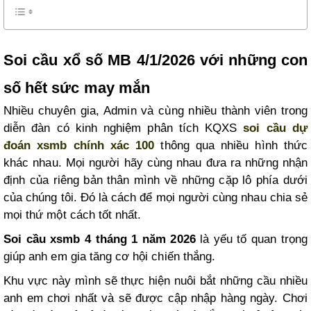
Soi cầu xổ số MB 4/1/2026 với những con
số hết sức may mắn
Nhiều chuyên gia, Admin và cùng nhiều thành viên trong
diễn đàn có kinh nghiệm phân tích KQXS
soi cầu dự
đoán xsmb chính xác 100
thông qua nhiều hình thức
khác nhau. Mọi người hãy cùng nhau đưa ra những nhận
định của riêng bản thân mình về những cặp lô phía dưới
của chúng tôi. Đó là cách để mọi người cùng nhau chia sẻ
mọi thứ một cách tốt nhất.
Soi cầu xsmb 4 tháng 1 năm 2026
là yếu tố quan trọng
giúp anh em gia tăng cơ hội chiến thắng.
Khu vực này mình sẽ thực hiện nuôi bắt những cầu nhiều
anh em chơi nhất và sẽ
được cập nhập hàng ngày. Chơi