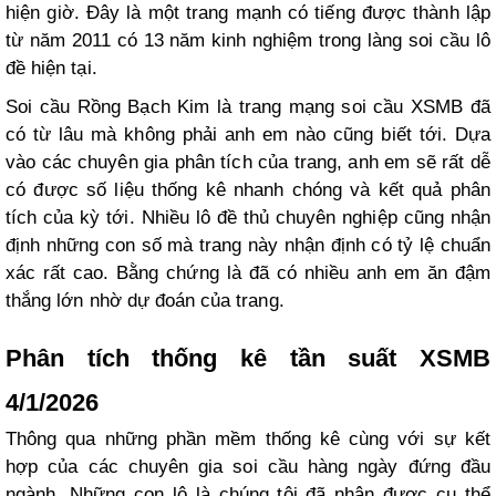
hiện giờ. Đây là một trang mạnh có tiếng được thành lập
từ năm 2011 có 13 năm kinh nghiệm trong làng soi cầu lô
đề hiện tại.
Soi cầu Rồng Bạch Kim là trang mạng soi cầu XSMB đã
có từ lâu mà không phải anh em nào cũng biết tới. Dựa
vào các chuyên gia phân tích của trang, anh em sẽ rất dễ
có được số liệu thống kê nhanh chóng và kết quả phân
tích của kỳ tới. Nhiều lô đề thủ chuyên nghiệp cũng nhận
định những con số mà trang này nhận định có tỷ lệ chuẩn
xác rất cao. Bằng chứng là đã có nhiều anh em ăn đậm
thắng lớn nhờ dự đoán của trang.
Phân tích thống kê tần suất XSMB
4/1/2026
Thông qua những phần mềm thống kê cùng với sự kết
hợp của các chuyên gia soi cầu hàng ngày đứng đầu
ngành. Những con lô là chúng tôi đã nhận được cụ thể