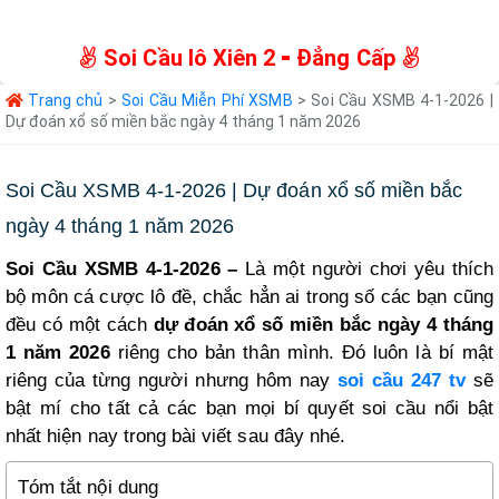
Soi Cầu lô Xiên 2 ⁃ Đẳng Cấp
Trang chủ
>
Soi Cầu Miễn Phí XSMB
>
Soi Cầu XSMB 4-1-2026 |
Dự đoán xổ số miền bắc ngày 4 tháng 1 năm 2026
Soi Cầu XSMB 4-1-2026 | Dự đoán xổ số miền bắc
ngày 4 tháng 1 năm 2026
Soi Cầu XSMB 4-1-2026 –
Là một người chơi yêu thích
bộ môn cá cược lô đề, chắc hẳn ai trong số các bạn cũng
đều có một cách
dự đoán xổ số miền bắc ngày 4 tháng
1 năm 2026
riêng cho bản thân mình. Đó luôn là bí mật
riêng của từng người nhưng hôm nay
soi cầu 247 tv
sẽ
bật mí cho tất cả các bạn mọi bí quyết soi cầu nổi bật
nhất hiện nay trong bài viết sau đây nhé.
Tóm tắt nội dung