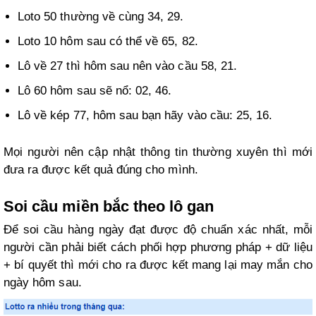
Loto 50 thường về cùng 34, 29.
Loto 10 hôm sau có thể về 65, 82.
Lô về 27 thì hôm sau nên vào cầu 58, 21.
Lô 60 hôm sau sẽ nổ: 02, 46.
Lô về kép 77, hôm sau bạn hãy vào cầu: 25, 16.
Mọi người nên cập nhật thông tin thường xuyên thì mới
đưa ra được kết quả đúng cho mình.
Soi cầu miền bắc theo lô gan
Để soi cầu hàng ngày đạt được độ chuẩn xác nhất, mỗi
người cần phải biết cách phối hợp phương pháp + dữ liệu
+ bí quyết thì mới cho ra được kết mang lại may mắn cho
ngày hôm sau.