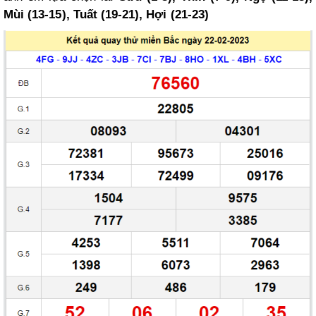
Mùi (13-15), Tuất (19-21), Hợi (21-23)