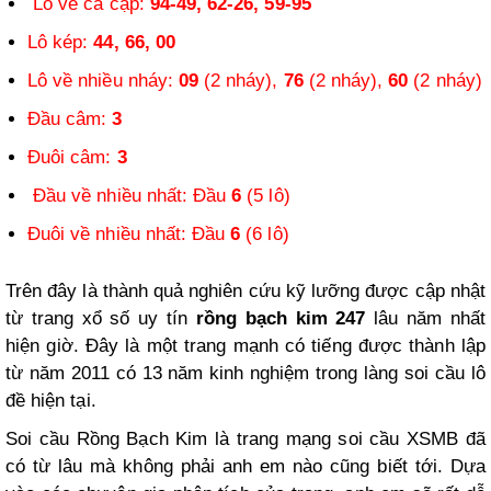
Lô về cả cặp:
94-49, 62-26, 59-95
Lô kép:
44, 66, 00
Lô về nhiều nháy:
09
(2 nháy),
76
(2 nháy),
60
(2 nháy)
Đầu câm:
3
Đuôi câm:
3
Đầu về nhiều nhất: Đầu
6
(5 lô)
Đuôi về nhiều nhất: Đầu
6
(6 lô)
Trên đây là thành quả nghiên cứu kỹ lưỡng được cập nhật
từ trang xổ số uy tín
rồng bạch kim 247
lâu năm nhất
hiện giờ. Đây là một trang mạnh có tiếng được thành lập
từ năm 2011 có 13 năm kinh nghiệm trong làng soi cầu lô
đề hiện tại.
Soi cầu Rồng Bạch Kim là trang mạng soi cầu XSMB đã
có từ lâu mà không phải anh em nào cũng biết tới. Dựa