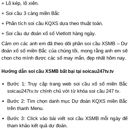
+ Lô kép, lô xiên.
+ Soi cầu 3 càng miền Bắc
+ Phân tích soi cầu KQXS dựa theo thuật toán.
+ Soi cầu dự đoán xổ số Vietlott hàng ngày.
Cảm ơn các anh em đã theo dõi phần soi cầu XSMB – Dự
đoán xổ số miền Bắc của chúng tôi, mong rằng anh em sẽ
chọn cho mình được các số may mắn, đẹp nhất hôm nay.
Hướng dẫn soi cầu XSMB bất bại tại soicau247tv.tv
Bước 1: Truy cập trang web soi cầu xổ số miền Bắc
soicau247tv.tv chính chủ với từ khóa soi cầu 247 tv.
Bước 2: Tìm chọn danh mục Dự đoán KQXS miền Bắc
trên thanh Menu.
Bước 3: Click vào bài viết soi cầu XSMB mỗi ngày để
tham khảo kết quả dự đoán.