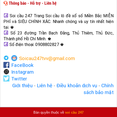
Thông báo - Hỗ trợ - Liên hệ
Soi cầu 247 Trang Soi cầu lô đề xổ số Miền Bắc MIỄN
PHÍ và SIÊU CHÍNH XÁC. Nhanh chóng và uy tín nhất hiện
tại. ♚
Số 23 đường Trần Bạch Đằng, Thủ Thiêm, Thủ Đức,
Thành phố Hồ Chí Minh. ♚
Số điện thoại: 0908802827 ♚
Soicau247tvv@gmail.com
FaceBook
Instagram
Twitter
Giới thiệu
-
Liên hệ
-
Điều khoản dịch vụ
-
Chính
sách bảo mật
Bản quyền thuộc về
soi cầu 247