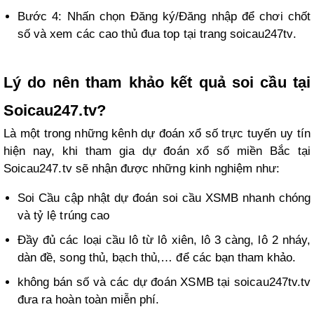
Bước 4: Nhấn chọn Đăng ký/Đăng nhập để chơi chốt
số và xem các cao thủ đua top tại trang soicau247tv.
Lý do nên tham khảo kết quả soi cầu tại
Soicau247.tv?
Là một trong những kênh dự đoán xổ số trực tuyến uy tín
hiện nay, khi tham gia dự đoán xổ số miền Bắc tại
Soicau247.tv sẽ nhận được những kinh nghiệm như:
Soi Cầu cập nhật dự đoán soi cầu XSMB nhanh chóng
và tỷ lệ trúng cao
Đầy đủ các loại cầu lô từ lô xiên, lô 3 càng, lô 2 nháy,
dàn đề, song thủ, bạch thủ,… để các bạn tham khảo.
không bán số và các dự đoán XSMB tại soicau247tv.tv
đưa ra hoàn toàn miễn phí.