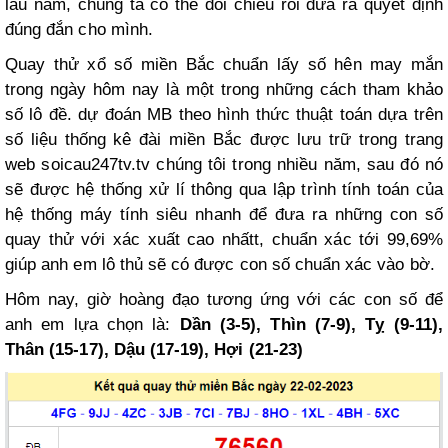
lâu năm, chúng ta có thể đối chiếu rồi đưa ra quyết định
đúng đắn cho mình.
Quay thử xổ số miền Bắc chuẩn lấy số hên may mắn
trong ngày hôm nay là một trong những cách tham khảo
số lô đề. dự đoán MB theo hình thức thuật toán dựa trên
số liệu thống kê đài miền Bắc được lưu trữ trong trang
web soicau247tv.tv chúng tôi trong nhiều năm, sau đó nó
sẽ được hệ thống xử lí thông qua lập trình tính toán của
hệ thống máy tính siêu nhanh để đưa ra những con số
quay thử với xác xuất cao nhấtt, chuẩn xác tới 99,69%
giúp anh em lô thủ sẽ có được con số chuẩn xác vào bờ.
Hôm nay, giờ hoàng đạo tương ứng với các con số để
anh em lựa chọn là:
Dần (3-5), Thìn (7-9), Tỵ (9-11),
Thân (15-17), Dậu (17-19), Hợi (21-23)