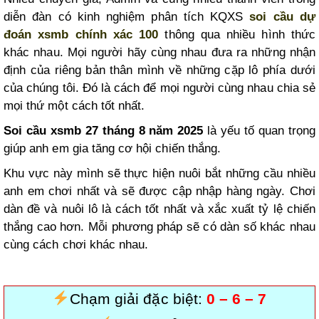
diễn đàn có kinh nghiệm phân tích KQXS
soi cầu dự
đoán xsmb chính xác 100
thông qua nhiều hình thức
khác nhau. Mọi người hãy cùng nhau đưa ra những nhận
định của riêng bản thân mình về những cặp lô phía dưới
của chúng tôi. Đó là cách để mọi người cùng nhau chia sẻ
mọi thứ một cách tốt nhất.
Soi cầu xsmb 27 tháng 8 năm 2025
là yếu tố quan trọng
giúp anh em gia tăng cơ hội chiến thắng.
Khu vực này mình sẽ thực hiện nuôi bắt những cầu nhiều
anh em chơi nhất và sẽ
được cập nhập hàng ngày. Chơi
dàn đề và nuôi lô là cách tốt nhất và xắc xuất tỷ lệ chiến
thắng cao hơn. Mỗi phương pháp sẽ có dàn số khác nhau
cùng cách chơi khác nhau.
Chạm giải đặc biệt:
0 – 6 – 7