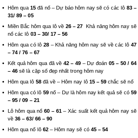
Hôm qua
15
đã nổ – Dự báo hôm nay sẽ có các lô
83 –
31/ 89 – 05
Miền Bắc hôm qua lô về
26 – 27
Khả năng hôm nay sẽ
nổ các lô
03 – 30/ 17 – 56
Hôm qua có lô
28
– Khả năng hôm nay sẽ về các lô
47
– 74 / 76 – 67
Kết quả hôm qua đã về
42 – 49
– Dự đoán
05 – 50 / 64
– 46
sẽ là cặp số đẹp nhất trong hôm nay
Hôm qua lô
58
đã về – Hôm nay lô
15 – 59
chắc sẽ nổ
Hôm qua có lô
59
nổ – Dự là hôm nay kết quả sẽ có
59
– 95 / 09 – 21
Lô hôm qua nổ
60 – 61
– Xác suất kết quả hôm nay sẽ
về
36 – 63/ 66 – 90
Hôm qua nổ lô
62
– Hôm nay sẽ có
45 – 54