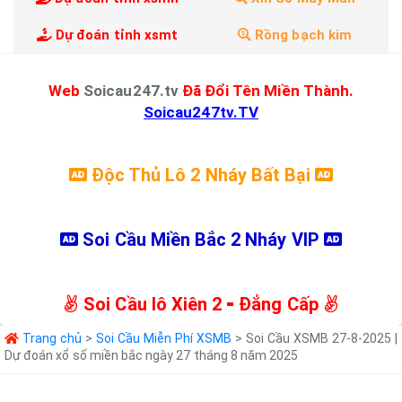
Dự đoán tỉnh xsmt
Rồng bạch kim
Web
Soicau247.tv
Đã Đổi Tên Miền Thành.
Soicau247tv.TV
Độc Thủ Lô 2 Nháy Bất Bại
Soi Cầu Miền Bắc 2 Nháy VIP
Soi Cầu lô Xiên 2 ⁃ Đẳng Cấp
Trang chủ
>
Soi Cầu Miễn Phí XSMB
>
Soi Cầu XSMB 27-8-2025 |
Dự đoán xổ số miền bắc ngày 27 tháng 8 năm 2025