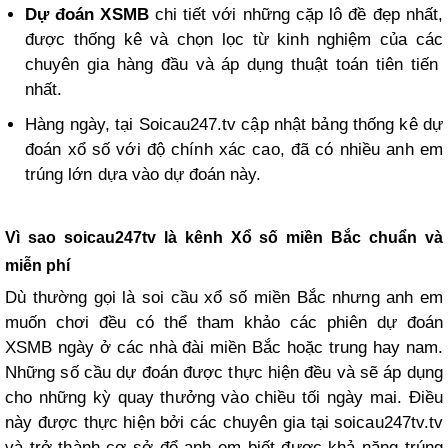
Dự đoán XSMB
chi tiết với những cặp lô đề đẹp nhất,
được thống kê và chọn lọc từ kinh nghiệm của các
chuyên gia hàng đầu và áp dụng thuật toán tiên tiến
nhất.
Hàng ngày, tại Soicau247.tv cập nhật bảng thống kê dự
đoán xổ số với độ chính xác cao, đã có nhiều anh em
trúng lớn dựa vào dự đoán này.
Vì sao soicau247tv là kênh Xổ số miền Bắc chuẩn và
miễn phí
Dù thường gọi là soi cầu xổ số miền Bắc nhưng anh em
muốn chơi đều có thể tham khảo các phiên dự đoán
XSMB ngày ở các nhà đài miền Bắc hoặc trung hay nam.
Những số cầu dự đoán được thực hiện đều và sẽ áp dụng
cho những kỳ quay thưởng vào chiều tối ngày mai. Điều
này được thực hiện bởi các chuyên gia tại soicau247tv.tv
và trở thành cơ sở để anh em biết được khả năng trúng