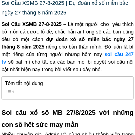
Soi Cầu XSMB 27-8-2025 | Dự đoán xổ số miền bắc
ngày 27 tháng 8 năm 2025
Soi Cầu XSMB 27-8-2025 –
Là một người chơi yêu thích
bộ môn cá cược lô đề, chắc hẳn ai trong số các bạn cũng
đều có một cách
dự đoán xổ số miền bắc ngày 27
tháng 8 năm 2025
riêng cho bản thân mình. Đó luôn là bí
mật riêng của từng người nhưng hôm nay
soi cầu 247
tv
sẽ bật mí cho tất cả các bạn mọi bí quyết soi cầu nổi
bật nhất hiện nay trong bài viết sau đây nhé.
Tóm tắt nội dung
Soi cầu xổ số MB 27/8/2025 với những
con số hết sức may mắn
Nhiều chuyên gia, Admin và cùng nhiều thành viên trong