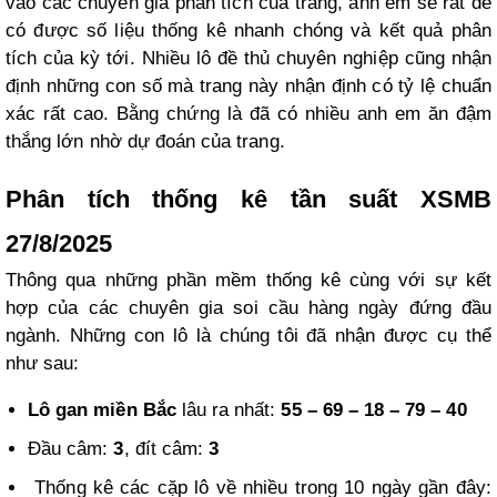
vào các chuyên gia phân tích của trang, anh em sẽ rất dễ
có được số liệu thống kê nhanh chóng và kết quả phân
tích của kỳ tới. Nhiều lô đề thủ chuyên nghiệp cũng nhận
định những con số mà trang này nhận định có tỷ lệ chuẩn
xác rất cao. Bằng chứng là đã có nhiều anh em ăn đậm
thắng lớn nhờ dự đoán của trang.
Phân tích thống kê tần suất XSMB
27/8/2025
Thông qua những phần mềm thống kê cùng với sự kết
hợp của các chuyên gia soi cầu hàng ngày đứng đầu
ngành. Những con lô là chúng tôi đã nhận được cụ thể
như sau:
Lô gan miền Bắc
lâu ra nhất:
55 – 69 – 18 – 79 – 40
Đầu câm:
3
, đít câm:
3
Thống kê các cặp lô về nhiều trong 10 ngày gần đây: