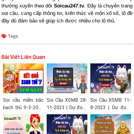
thường xuyên theo dõi
Soicau247.tv
. Đây là chuyên trang
soi cầu, cung cấp thông tin, kiến thức về môn xổ số, lô đề
đầy đủ đảm bảo sẽ giúp ích được nhiều cho lô thủ.
Tags
:
Bài Viết Liên Quan
Soi cầu miền bắc
Soi Cầu XSMB 28-
Soi Cầu XSMB 11-
bạch thủ 9-3-2024
11-2023 | Dự đoán
8-2023 | Dự đoán
– Dự đoán xsmb 9
xổ số miền bắc
xổ số miền bắc
tháng 3 năm 2024
ngày 28 tháng 11
ngày 11 tháng 8