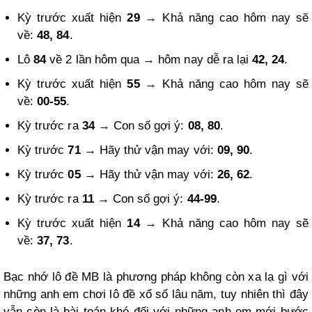
Kỳ trước xuất hiện
29
→ Khả năng cao hôm nay sẽ
về:
48, 84
.
Lô
84
về 2 lần hôm qua → hôm nay dễ ra lại
42, 24
.
Kỳ trước xuất hiện
55
→ Khả năng cao hôm nay sẽ
về:
00-55
.
Kỳ trước ra
34
→ Con số gợi ý:
08, 80
.
Kỳ trước
71
→ Hãy thử vận may với:
09, 90
.
Kỳ trước
05
→ Hãy thử vận may với:
26, 62
.
Kỳ trước ra
11
→ Con số gợi ý:
44-99
.
Kỳ trước xuất hiện
14
→ Khả năng cao hôm nay sẽ
về:
37, 73
.
Bạc nhớ lô đề MB là phương pháp không còn xa lạ gì với
những anh em chơi lô đề xổ số lâu năm, tuy nhiên thì đây
vẫn còn là bài toán khó đối với những anh em mới bước