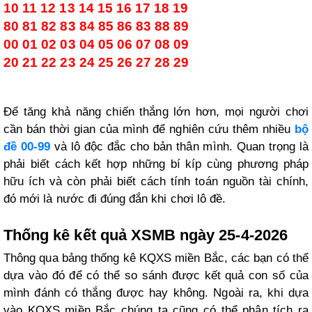
10 11 12 13 14 15 16 17 18 19
80 81 82 83 84 85 86 83 88 89
00 01 02 03 04 05 06 07 08 09
20 21 22 23 24 25 26 27 28 29
Để tăng khả năng chiến thắng lớn hơn, mọi người chơi
cần bán thời gian của mình để nghiên cứu thêm nhiều
bộ
đề 00-99
và lô độc đắc cho bản thân mình. Quan trọng là
phải biết cách kết hợp những bí kíp cùng phương pháp
hữu ích và còn phải biết cách tính toán nguồn tài chính,
đó mới là nước đi đúng đắn khi chơi lô đề.
Thống kê kết quả XSMB ngày 25
-4-2026
Thông qua bảng thống kê KQXS miền Bắc, các bạn có thể
dựa vào đó để có thể so sánh được kết quả con số của
mình đánh có thắng được hay không. Ngoài ra, khi dựa
vào KQXS miền Bắc chúng ta cũng có thể phân tích ra