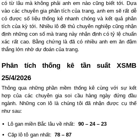
có từ lâu mà không phải anh em nào cũng biết tới. Dựa
vào các chuyên gia phân tích của trang, anh em sẽ rất dễ
có được số liệu thống kê nhanh chóng và kết quả phân
tích của kỳ tới. Nhiều lô đề thủ chuyên nghiệp cũng nhận
định những con số mà trang này nhận định có tỷ lệ chuẩn
xác rất cao. Bằng chứng là đã có nhiều anh em ăn đậm
thắng lớn nhờ dự đoán của trang.
Phân tích thống kê tần suất XSMB
25/4/2026
Thông qua những phần mềm thống kê cùng với sự kết
hợp của các chuyên gia soi cầu hàng ngày đứng đầu
ngành. Những con lô là chúng tôi đã nhận được cụ thể
như sau:
Lô gan miền Bắc lâu về nhất:
90 – 24 – 23
Cặp lô tô gan nhất:
78 – 87