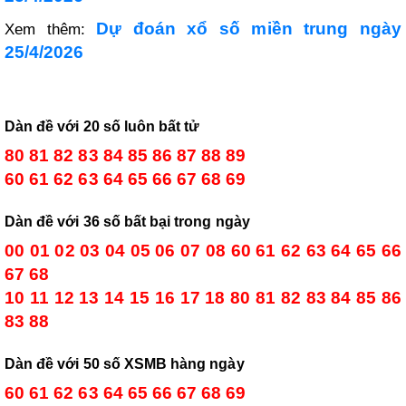
Dự đoán xổ số miền trung ngày
Xem thêm:
25
/4/2026
Dàn đề với 20 số luôn bất tử
80 81 82 83 84 85 86 87 88 89
60 61 62 63 64 65 66 67 68 69
Dàn đề với 36 số bất bại trong ngày
00 01 02 03 04 05 06 07 08 60 61 62 63 64 65 66
67 68
10 11 12 13 14 15 16 17 18 80 81 82 83 84 85 86
83 88
Dàn đề với 50 số XSMB hàng ngày
60 61 62 63 64 65 66 67 68 69