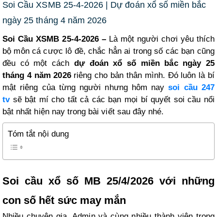
Soi Cầu XSMB 25-4-2026 | Dự đoán xổ số miền bắc
ngày 25 tháng 4 năm 2026
Soi Cầu XSMB 25-4-2026 –
Là một người chơi yêu thích
bộ môn cá cược lô đề, chắc hẳn ai trong số các bạn cũng
đều có một cách
dự đoán xổ số miền bắc ngày 25
tháng 4 năm 2026
riêng cho bản thân mình. Đó luôn là bí
mật riêng của từng người nhưng hôm nay
soi cầu 247
tv
sẽ bật mí cho tất cả các bạn mọi bí quyết soi cầu nổi
bật nhất hiện nay trong bài viết sau đây nhé.
Tóm tắt nội dung
Soi cầu xổ số MB 25/4/2026 với những
con số hết sức may mắn
Nhiều chuyên gia, Admin và cùng nhiều thành viên trong