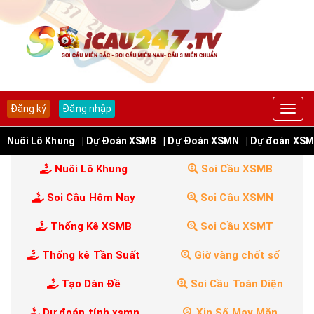
Đăng ký
Đăng nhập
Nuôi Lô Khung
| Dự Đoán XSMB
| Dự Đoán XSMN
| Dự đoán XS
Nuôi Lô Khung
Soi Cầu XSMB
Soi Cầu Hôm Nay
Soi Cầu XSMN
Thống Kê XSMB
Soi Cầu XSMT
Thống kê Tần Suất
Giờ vàng chốt số
Tạo Dàn Đề
Soi Cầu Toàn Diện
Dự đoán tỉnh xsmn
Xin Số May Mắn