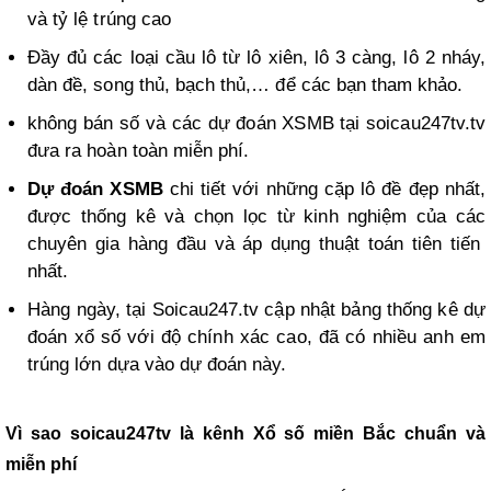
và tỷ lệ trúng cao
Đầy đủ các loại cầu lô từ lô xiên, lô 3 càng, lô 2 nháy,
dàn đề, song thủ, bạch thủ,… để các bạn tham khảo.
không bán số và các dự đoán XSMB tại soicau247tv.tv
đưa ra hoàn toàn miễn phí.
Dự đoán XSMB
chi tiết với những cặp lô đề đẹp nhất,
được thống kê và chọn lọc từ kinh nghiệm của các
chuyên gia hàng đầu và áp dụng thuật toán tiên tiến
nhất.
Hàng ngày, tại Soicau247.tv cập nhật bảng thống kê dự
đoán xổ số với độ chính xác cao, đã có nhiều anh em
trúng lớn dựa vào dự đoán này.
Vì sao soicau247tv là kênh Xổ số miền Bắc chuẩn và
miễn phí