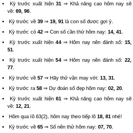
Kỳ trước xuất hiện
31
⇒ Khả năng cao hôm nay sẽ
về:
69, 96
.
Kỳ trước về
39
⇒
19, 91
là con số được gợi ý.
Kỳ trước có
42
⇒ Con số cần thử hôm nay:
14, 41
.
Kỳ trước xuất hiện
44
⇒ Hôm nay nên đánh số:
15,
51
.
Kỳ trước xuất hiện
54
⇒ Hôm nay nên đánh số:
22,
77
.
Kỳ trước về
57
⇒ Hãy thử vận may với:
13, 31
.
Kỳ trước ra
58
⇒ Dự đoán số đẹp hôm nay:
02, 20
.
Kỳ trước xuất hiện
61
⇒ Khả năng cao hôm nay sẽ
về:
12, 21
.
Hôm qua lô 63(2), hôm nay theo tiếp lô
18, 81
nhé!
Kỳ trước về
65
⇒ Số nên thử hôm nay:
07, 70
.