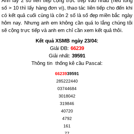
Anh lấy 2 số liên tiếp cộng trực tiếp vào nhau (nếu tổng
số > 10 thì lấy hàng đơn vị), thao tác liên tiếp cho đến khi
có kết quả cuối cùng là còn 2 số là số đẹp miền bắc ngày
hôm nay. Nhưng anh em không cần quá lo lắng chúng tôi
sẽ cộng trực tiếp và anh em chỉ cần xem kết quả thôi.
Kết quả XSMB ngày 23/04:
Giải ĐB:
66239
Giải nhất:
39591
Thông tin
thống kê
cầu Pascal:
66239
39591
285222440
03744684
3018042
319846
40720
4792
161
77