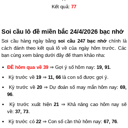
Kết quả:
77
Soi cầu lô đề miền bắc 24/4
/2026
bạc nhớ
Soi cầu hàng ngày bằ
ng
soi cầu 247 bạc nhớ
chí
nh là
cách đánh theo kết quả lô về của ngày hôm trước. Các
bạn cùng xem bảng dưới đây để tham khảo nha:
ĐỀ hôm qua về 39
⇒ Gợi ý số hôm nay:
19, 91
.
Kỳ trước về
19
⇒
11, 66
là con số được gợi ý.
Kỳ trước về
20
⇒ Dự đoán số may mắn hôm nay:
69,
96
.
Kỳ trước xuất hiện
21
⇒ Khả năng cao hôm nay sẽ
về:
37, 73
.
Kỳ trước có
22
⇒ Con số cần thử hôm nay:
67, 76
.