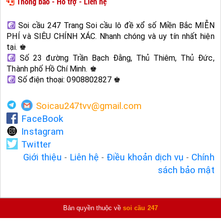
Thông báo - Hỗ trợ - Liên hệ
Soi cầu 247 Trang Soi cầu lô đề xổ số Miền Bắc MIỄN
PHÍ và SIÊU CHÍNH XÁC. Nhanh chóng và uy tín nhất hiện
tại. ♚
Số 23 đường Trần Bạch Đằng, Thủ Thiêm, Thủ Đức,
Thành phố Hồ Chí Minh. ♚
Số điện thoại: 0908802827 ♚
Soicau247tvv@gmail.com
FaceBook
Instagram
Twitter
Giới thiệu
-
Liên hệ
-
Điều khoản dịch vụ
-
Chính
sách bảo mật
Bản quyền thuộc về
soi cầu 247