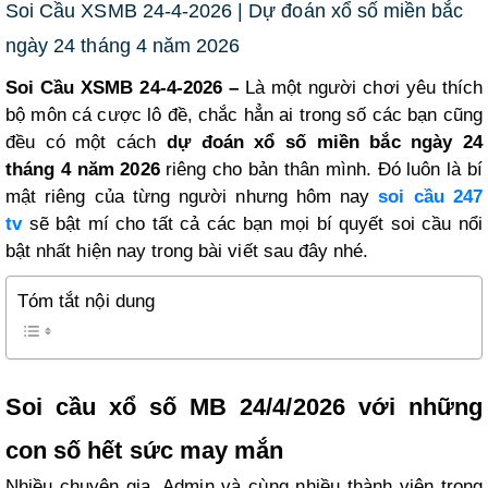
Soi Cầu XSMB 24-4-2026 | Dự đoán xổ số miền bắc
ngày 24 tháng 4 năm 2026
Soi Cầu XSMB 24-4-2026 –
Là một người chơi yêu thích
bộ môn cá cược lô đề, chắc hẳn ai trong số các bạn cũng
đều có một cách
dự đoán xổ số miền bắc ngày 24
tháng 4 năm 2026
riêng cho bản thân mình. Đó luôn là bí
mật riêng của từng người nhưng hôm nay
soi cầu 247
tv
sẽ bật mí cho tất cả các bạn mọi bí quyết soi cầu nổi
bật nhất hiện nay trong bài viết sau đây nhé.
Tóm tắt nội dung
Soi cầu xổ số MB 24/4/2026 với những
con số hết sức may mắn
Nhiều chuyên gia, Admin và cùng nhiều thành viên trong