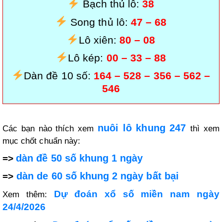
Bạch thủ lô:
38
Song thủ lô:
47 – 68
Lô xiên:
80 – 08
Lô kép:
00 – 33 – 88
Dàn đề 10 số:
164 – 528 – 356 – 562 –
546
nuôi lô khung 247
Các bạn nào thích xem
thì xem
mục chốt chuẩn này:
dàn đề 50 số khung 1 ngày
=>
dàn de 60 số khung 2 ngày bất bại
=>
Dự đoán xổ số miền nam ngày
Xem thêm:
24/4/2026