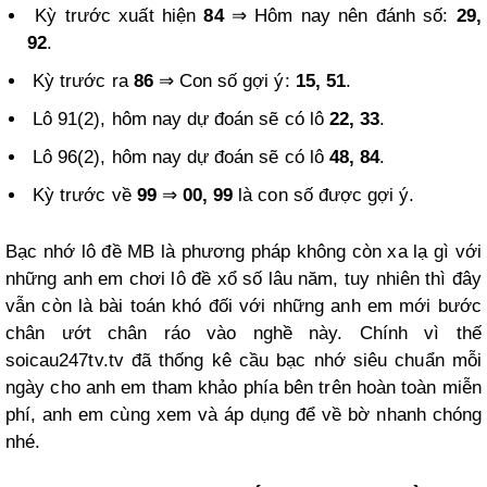
Kỳ trước xuất hiện
84
⇒ Hôm nay nên đánh số:
29,
92
.
Kỳ trước ra
86
⇒ Con số gợi ý:
15, 51
.
Lô 91(2), hôm nay dự đoán sẽ có lô
22, 33
.
Lô 96(2), hôm nay dự đoán sẽ có lô
48, 84
.
Kỳ trước về
99
⇒
00, 99
là con số được gợi ý.
Bạc nhớ lô đề MB là phương pháp không còn xa lạ gì với
những anh em chơi lô đề xổ số lâu năm, tuy nhiên thì đây
vẫn còn là bài toán khó đối với những anh em mới bước
chân ướt chân ráo vào nghề này. Chính vì thế
soicau247tv.tv đã thống kê cầu bạc nhớ siêu chuẩn mỗi
ngày cho anh em tham khảo phía bên trên hoàn toàn miễn
phí, anh em cùng xem và áp dụng để về bờ nhanh chóng
nhé.