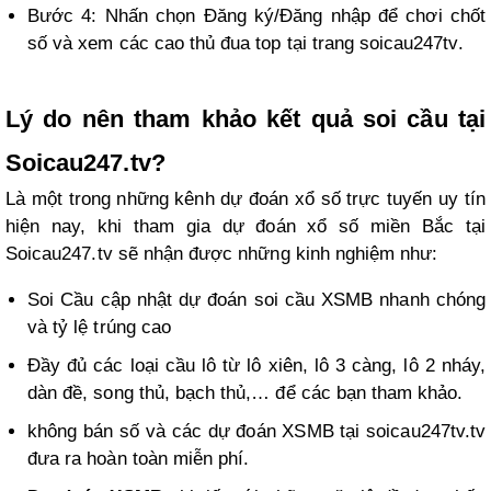
Bước 4: Nhấn chọn Đăng ký/Đăng nhập để chơi chốt
số và xem các cao thủ đua top tại trang soicau247tv.
Lý do nên tham khảo kết quả soi cầu tại
Soicau247.tv?
Là một trong những kênh dự đoán xổ số trực tuyến uy tín
hiện nay, khi tham gia dự đoán xổ số miền Bắc tại
Soicau247.tv sẽ nhận được những kinh nghiệm như:
Soi Cầu cập nhật dự đoán soi cầu XSMB nhanh chóng
và tỷ lệ trúng cao
Đầy đủ các loại cầu lô từ lô xiên, lô 3 càng, lô 2 nháy,
dàn đề, song thủ, bạch thủ,… để các bạn tham khảo.
không bán số và các dự đoán XSMB tại soicau247tv.tv
đưa ra hoàn toàn miễn phí.