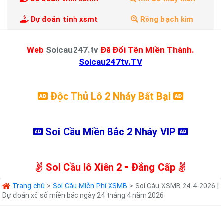
Dự đoán tỉnh xsmt
Rồng bạch kim
Web
Soicau247.tv
Đã Đổi Tên Miền Thành.
Soicau247tv.TV
Độc Thủ Lô 2 Nháy Bất Bại
Soi Cầu Miền Bắc 2 Nháy VIP
Soi Cầu lô Xiên 2 ⁃ Đẳng Cấp
Trang chủ
>
Soi Cầu Miễn Phí XSMB
>
Soi Cầu XSMB 24-4-2026 |
Dự đoán xổ số miền bắc ngày 24 tháng 4 năm 2026