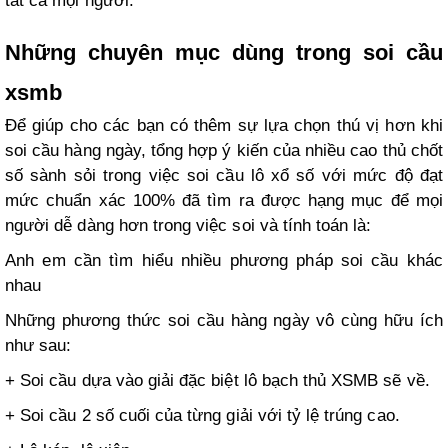
tất cả mọi người.
Những chuyên mục dùng trong soi cầu
xsmb
Để giúp cho các bạn có thêm sự lựa chọn thú vị hơn khi
soi cầu hàng ngày, tổng hợp ý kiến của nhiều cao thủ chốt
số sành sỏi trong việc soi cầu lô xổ số với mức độ đạt
mức chuẩn xác 100% đã tìm ra được hạng mục để mọi
người dễ dàng hơn trong việc soi và tính toán là:
Anh em cần tìm hiểu nhiều phương pháp soi cầu khác
nhau
Những phương thức soi cầu hàng ngày vô cùng hữu ích
như sau:
+ Soi cầu dựa vào giải đặc biệt lô bạch thủ XSMB sẽ về.
+ Soi cầu 2 số cuối của từng giải với tỷ lệ trúng cao.