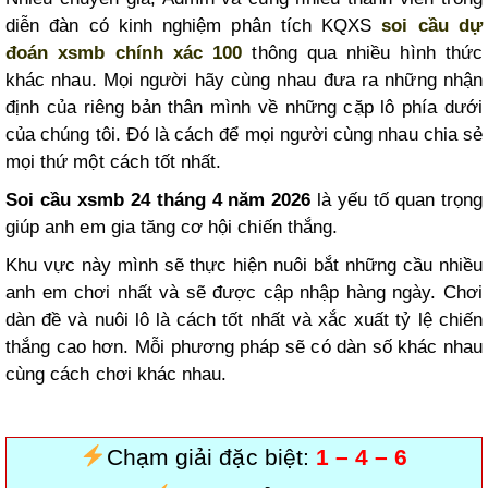
diễn đàn có kinh nghiệm phân tích KQXS
soi cầu dự
đoán xsmb chính xác 100
thông qua nhiều hình thức
khác nhau. Mọi người hãy cùng nhau đưa ra những nhận
định của riêng bản thân mình về những cặp lô phía dưới
của chúng tôi. Đó là cách để mọi người cùng nhau chia sẻ
mọi thứ một cách tốt nhất.
Soi cầu xsmb 24 tháng 4 năm 2026
là yếu tố quan trọng
giúp anh em gia tăng cơ hội chiến thắng.
Khu vực này mình sẽ thực hiện nuôi bắt những cầu nhiều
anh em chơi nhất và sẽ
được cập nhập hàng ngày. Chơi
dàn đề và nuôi lô là cách tốt nhất và xắc xuất tỷ lệ chiến
thắng cao hơn. Mỗi phương pháp sẽ có dàn số khác nhau
cùng cách chơi khác nhau.
Chạm giải đặc biệt:
1 – 4 – 6