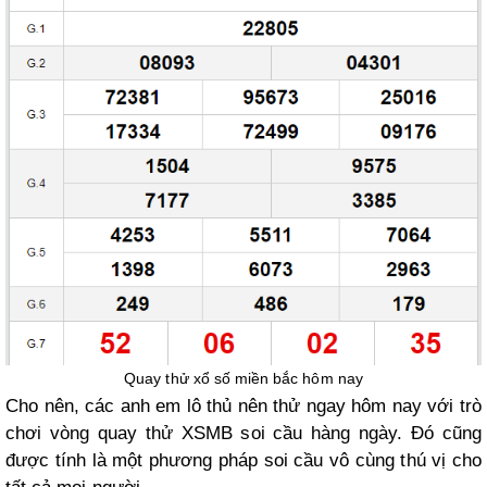
Quay thử xổ số miền bắc hôm nay
Cho nên, các anh em lô thủ nên thử ngay hôm nay với trò
chơi vòng quay thử XSMB soi cầu hàng ngày. Đó cũng
được tính là một phương pháp soi cầu vô cùng thú vị cho