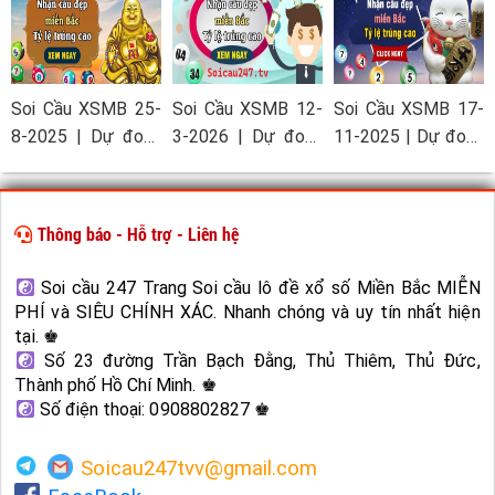
ngày 18 tháng 1
xsmb 19 tháng 1
tháng 9
năm 2024
Soi Cầu XSMB 25-
Soi Cầu XSMB 12-
Soi Cầu XSMB 17-
8-2025 | Dự đoán
3-2026 | Dự đoán
11-2025 | Dự đoán
xổ số miền bắc
xổ số miền bắc
xổ số miền bắc
ngày 25 tháng 8
ngày 12 tháng 3
ngày 17 tháng 11
năm 2025
năm 2026
năm 2025
Thông báo - Hỗ trợ - Liên hệ
Soi cầu 247 Trang Soi cầu lô đề xổ số Miền Bắc MIỄN
PHÍ và SIÊU CHÍNH XÁC. Nhanh chóng và uy tín nhất hiện
tại. ♚
Số 23 đường Trần Bạch Đằng, Thủ Thiêm, Thủ Đức,
Thành phố Hồ Chí Minh. ♚
Số điện thoại: 0908802827 ♚
Soicau247tvv@gmail.com