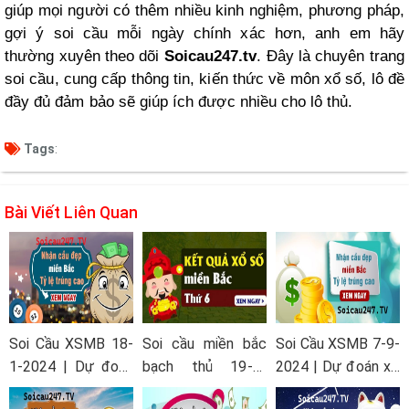
giúp mọi người có thêm nhiều kinh nghiệm, phương pháp,
gợi ý soi cầu mỗi ngày chính xác hơn, anh em hãy
thường xuyên theo dõi
Soicau247.tv
. Đây là chuyên trang
soi cầu, cung cấp thông tin, kiến thức về môn xổ số, lô đề
đầy đủ đảm bảo sẽ giúp ích được nhiều cho lô thủ.
Tags
:
Bài Viết Liên Quan
Soi Cầu XSMB 18-
Soi cầu miền bắc
Soi Cầu XSMB 7-9-
1-2024 | Dự đoán
bạch thủ 19-1-
2024 | Dự đoán xổ
xổ số miền bắc
2024 – Dự đoán
số miền bắc ngày 7