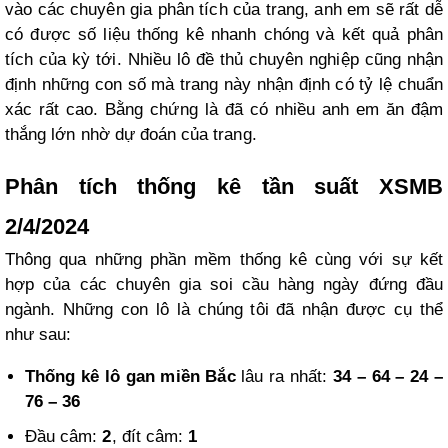
vào các chuyên gia phân tích của trang, anh em sẽ rất dễ
có được số liệu thống kê nhanh chóng và kết quả phân
tích của kỳ tới. Nhiều lô đề thủ chuyên nghiệp cũng nhận
định những con số mà trang này nhận định có tỷ lệ chuẩn
xác rất cao. Bằng chứng là đã có nhiều anh em ăn đậm
thắng lớn nhờ dự đoán của trang.
Phân tích thống kê tần suất XSMB
2/4/2024
Thông qua những phần mềm thống kê cùng với sự kết
hợp của các chuyên gia soi cầu hàng ngày đứng đầu
ngành. Những con lô là chúng tôi đã nhận được cụ thể
như sau:
Thống kê lô gan miền Bắc
lâu ra nhất:
34 – 64 – 24 –
76 – 36
Đầu câm:
2
, đít câm:
1