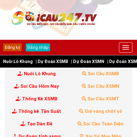
Đăng ký
Đăng nhập
Nuôi Lô Khung
| Dự Đoán XSMB
| Dự Đoán XSMN
| Dự đoán XS
Nuôi Lô Khung
Soi Cầu XSMB
Soi Cầu Hôm Nay
Soi Cầu XSMN
Thống Kê XSMB
Soi Cầu XSMT
Thống kê Tần Suất
Giờ vàng chốt số
Tạo Dàn Đề
Soi Cầu Toàn Diện
Dự đoán tỉnh xsmn
Xin Số May Mắn