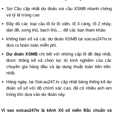
Soi Cầu cập nhật dự đoán soi cầu XSMB nhanh chóng
và tỷ lệ trúng cao
Đầy đủ các loại cầu lô từ lô xiên, lô 3 càng, lô 2 nháy,
dàn đề, song thủ, bạch thủ,… để các bạn tham khảo.
không bán số và các dự đoán XSMB tại soicau247tv.tv
đưa ra hoàn toàn miễn phí.
Dự đoán XSMB
chi tiết với những cặp lô đề đẹp nhất,
được thống kê và chọn lọc từ kinh nghiệm của các
chuyên gia hàng đầu và áp dụng thuật toán tiên tiến
nhất.
Hàng ngày, tại Soicau247.tv cập nhật bảng thống kê dự
đoán xổ số với độ chính xác cao, đã có nhiều anh em
trúng lớn dựa vào dự đoán này.
Vì sao soicau247tv là kênh Xổ số miền Bắc chuẩn và