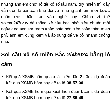
những anh em chơi lô đề xổ số lâu năm, tuy nhiên thì đây
vẫn còn là bài toán khó đối với những anh em mới bước
chân ướt chân ráo vào nghề này. Chính vì thế
soicau247tv.tv đã thống kê cầu bạc nhớ siêu chuẩn mỗi
ngày cho anh em tham khảo phía bên trên hoàn toàn miễn
phí, anh em cùng xem và áp dụng để về bờ nhanh chóng
nhé.
Soi cầu xổ số miền Bắc 2/4/2024 bằng lô
câm
Kết quả XSMB hôm qua xuất hiện đầu
2
câm, dự đoán
kết quả XSMB hôm nay sẽ ra lô
38-57-06
Kết quả XSMB hôm qua xuất hiện đuôi
1
câm, dự đoán
kết quả XSMB hôm nay sẽ ra lô
27-86-49