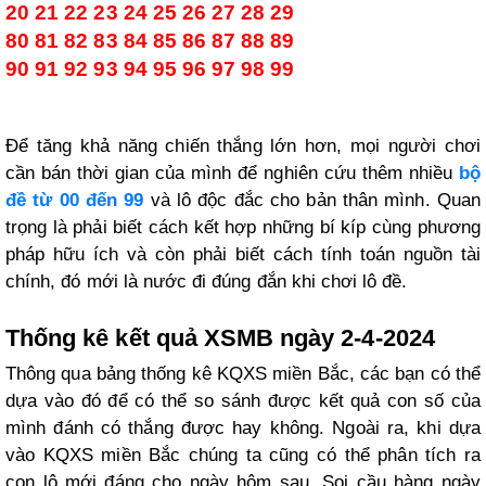
20 21 22 23 24 25 26 27 28 29
80 81 82 83 84 85 86 87 88 89
90 91 92 93 94 95 96 97 98 99
Để tăng khả năng chiến thắng lớn hơn, mọi người chơi
cần bán thời gian của mình để nghiên cứu thêm nhiều
bộ
đề từ 00 đến 99
và lô độc đắc cho bản thân mình. Quan
trọng là phải biết cách kết hợp những bí kíp cùng phương
pháp hữu ích và còn phải biết cách tính toán nguồn tài
chính, đó mới là nước đi đúng đắn khi chơi lô đề.
Thống kê kết quả XSMB ngày 2
-4-2024
Thông qua bảng thống kê KQXS miền Bắc, các bạn có thể
dựa vào đó để có thể so sánh được kết quả con số của
mình đánh có thắng được hay không. Ngoài ra, khi dựa
vào KQXS miền Bắc chúng ta cũng có thể phân tích ra
con lô mới đáng cho ngày hôm sau. Soi cầu hàng ngày