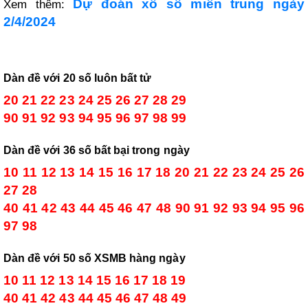
Dự đoán xổ số miền trung ngày
Xem thêm:
2
/4/2024
Dàn đề với 20 số luôn bất tử
20 21 22 23 24 25 26 27 28 29
90 91 92 93 94 95 96 97 98 99
Dàn đề với 36 số bất bại trong ngày
10 11 12 13 14 15 16 17 18 20 21 22 23 24 25 26
27 28
40 41 42 43 44 45 46 47 48 90 91 92 93 94 95 96
97 98
Dàn đề với 50 số XSMB hàng ngày
10 11 12 13 14 15 16 17 18 19
40 41 42 43 44 45 46 47 48 49