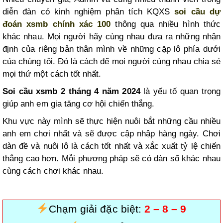
diễn đàn có kinh nghiệm phân tích KQXS
soi cầu dự
đoán xsmb chính xác 100
thông qua nhiều hình thức
khác nhau. Mọi người hãy cùng nhau đưa ra những nhận
định của riêng bản thân mình về những cặp lô phía dưới
của chúng tôi. Đó là cách để mọi người cùng nhau chia sẻ
mọi thứ một cách tốt nhất.
Soi cầu xsmb 2 tháng 4 năm 2024
là yếu tố quan trọng
giúp anh em gia tăng cơ hội chiến thắng.
Khu vực này mình sẽ thực hiện nuôi bắt những cầu nhiều
anh em chơi nhất và sẽ
được cập nhập hàng ngày. Chơi
dàn đề và nuôi lô là cách tốt nhất và xắc xuất tỷ lệ chiến
thắng cao hơn. Mỗi phương pháp sẽ có dàn số khác nhau
cùng cách chơi khác nhau.
Chạm giải đặc biệt:
2 – 8 – 9