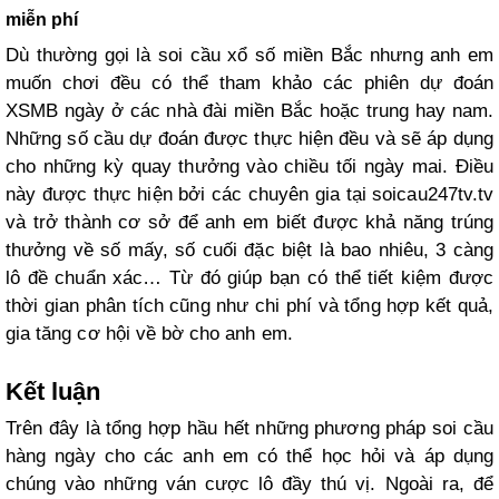
miễn phí
Dù thường gọi là soi cầu xổ số miền Bắc nhưng anh em
muốn chơi đều có thể tham khảo các phiên dự đoán
XSMB ngày ở các nhà đài miền Bắc hoặc trung hay nam.
Những số cầu dự đoán được thực hiện đều và sẽ áp dụng
cho những kỳ quay thưởng vào chiều tối ngày mai. Điều
này được thực hiện bởi các chuyên gia tại soicau247tv.tv
và trở thành cơ sở để anh em biết được khả năng trúng
thưởng về số mấy, số cuối đặc biệt là bao nhiêu, 3 càng
lô đề chuẩn xác… Từ đó giúp bạn có thể tiết kiệm được
thời gian phân tích cũng như chi phí và tổng hợp kết quả,
gia tăng cơ hội về bờ cho anh em.
Kết luận
Trên đây là tổng hợp hầu hết những phương pháp soi cầu
hàng ngày cho các anh em có thể học hỏi và áp dụng
chúng vào những ván cược lô đầy thú vị. Ngoài ra, để