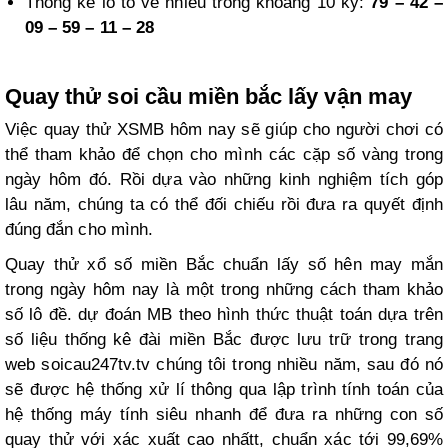
Thống kê lô tô về nhiều trong khoảng 10 kỳ:
79 – 42 –
09 – 59 – 11 – 28
Quay thử soi cầu miền bắc lấy vận may
Việc quay thử XSMB hôm nay sẽ giúp cho người chơi có
thể tham khảo để chọn cho mình các cặp số vàng trong
ngày hôm đó. Rồi dựa vào những kinh nghiệm tích góp
lâu năm, chúng ta có thể đối chiếu rồi đưa ra quyết định
đúng đắn cho mình.
Quay thử xổ số miền Bắc chuẩn lấy số hên may mắn
trong ngày hôm nay là một trong những cách tham khảo
số lô đề. dự đoán MB theo hình thức thuật toán dựa trên
số liệu thống kê đài miền Bắc được lưu trữ trong trang
web soicau247tv.tv chúng tôi trong nhiều năm, sau đó nó
sẽ được hệ thống xử lí thông qua lập trình tính toán của
hệ thống máy tính siêu nhanh để đưa ra những con số
quay thử với xác xuất cao nhấtt, chuẩn xác tới 99,69%