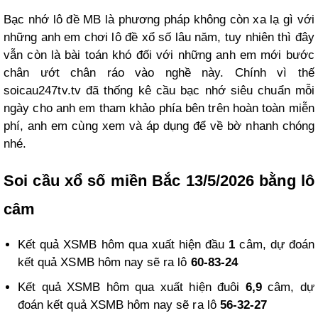
Bạc nhớ lô đề MB là phương pháp không còn xa lạ gì với
những anh em chơi lô đề xổ số lâu năm, tuy nhiên thì đây
vẫn còn là bài toán khó đối với những anh em mới bước
chân ướt chân ráo vào nghề này. Chính vì thế
soicau247tv.tv đã thống kê cầu bạc nhớ siêu chuẩn mỗi
ngày cho anh em tham khảo phía bên trên hoàn toàn miễn
phí, anh em cùng xem và áp dụng để về bờ nhanh chóng
nhé.
Soi cầu xổ số miền Bắc 13/5/2026 bằng lô
câm
Kết quả XSMB hôm qua xuất hiện đầu
1
câm, dự đoán
kết quả XSMB hôm nay sẽ ra lô
60-83-24
Kết quả XSMB hôm qua xuất hiện đuôi
6,9
câm, dự
đoán kết quả XSMB hôm nay sẽ ra lô
56-32-27