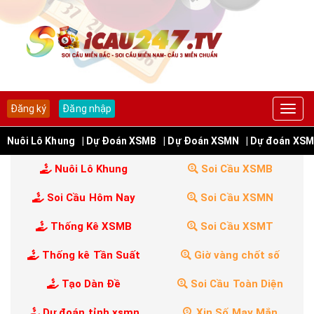
Đăng ký
Đăng nhập
Nuôi Lô Khung
| Dự Đoán XSMB
| Dự Đoán XSMN
| Dự đoán XS
Nuôi Lô Khung
Soi Cầu XSMB
Soi Cầu Hôm Nay
Soi Cầu XSMN
Thống Kê XSMB
Soi Cầu XSMT
Thống kê Tần Suất
Giờ vàng chốt số
Tạo Dàn Đề
Soi Cầu Toàn Diện
Dự đoán tỉnh xsmn
Xin Số May Mắn