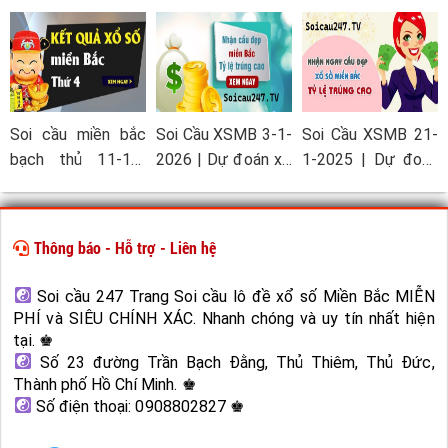
xổ số miền bắc
xổ số miền bắc
2024 – Dự đoán
ngày 29 tháng 5
ngày 29 tháng 8
xsmb 14 tháng 7
năm 2024
Soi cầu miền bắc
Soi Cầu XSMB 3-1-
Soi Cầu XSMB 21-
bạch thủ 11-12-
2026 | Dự đoán xổ
1-2025 | Dự đoán
2024 – Dự đoán
số miền bắc ngày 3
xổ số miền bắc
xsmb 11 tháng 12
tháng 1 năm 2026
ngày 21 tháng 1
năm 2024
năm 2025
Thông báo - Hỗ trợ - Liên hệ
Soi cầu 247 Trang Soi cầu lô đề xổ số Miền Bắc MIỄN
PHÍ và SIÊU CHÍNH XÁC. Nhanh chóng và uy tín nhất hiện
tại. ♚
Số 23 đường Trần Bạch Đằng, Thủ Thiêm, Thủ Đức,
Thành phố Hồ Chí Minh. ♚
Số điện thoại: 0908802827 ♚