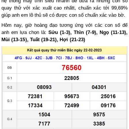
hệ thống máy tính siêu nhanh để đưa ra những con số
quay thử với xác xuất cao nhấtt, chuẩn xác tới 99,69%
giúp anh em lô thủ sẽ có được con số chuẩn xác vào bờ.
Hôm nay, giờ hoàng đạo tương ứng với các con số để
anh em lựa chọn là:
Sửu (1-3), Thìn (7-9), Ngọ (11-13),
Mùi (13-15), Tuất (19-21), Hợi (21-23)