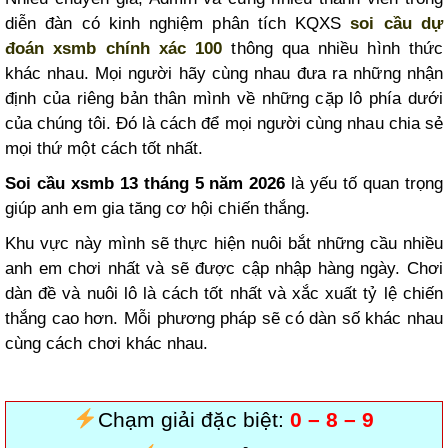
diễn đàn có kinh nghiệm phân tích KQXS
soi cầu dự
đoán xsmb chính xác 100
thông qua nhiều hình thức
khác nhau. Mọi người hãy cùng nhau đưa ra những nhận
định của riêng bản thân mình về những cặp lô phía dưới
của chúng tôi. Đó là cách để mọi người cùng nhau chia sẻ
mọi thứ một cách tốt nhất.
Soi cầu xsmb 13 tháng 5 năm 2026
là yếu tố quan trọng
giúp anh em gia tăng cơ hội chiến thắng.
Khu vực này mình sẽ thực hiện nuôi bắt những cầu nhiều
anh em chơi nhất và sẽ
được cập nhập hàng ngày. Chơi
dàn đề và nuôi lô là cách tốt nhất và xắc xuất tỷ lệ chiến
thắng cao hơn. Mỗi phương pháp sẽ có dàn số khác nhau
cùng cách chơi khác nhau.
Chạm giải đặc biệt:
0 – 8 – 9