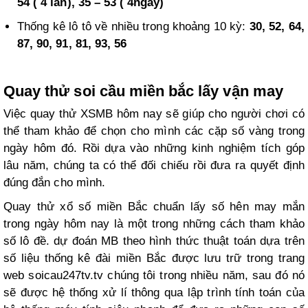
54 ( 4 lần), 35 – 53 ( 4ngày)
Thống kê lô tô về nhiều trong khoảng 10 kỳ:
30, 52, 64,
87, 90, 91, 81, 93, 56
Quay thử soi cầu miền bắc lấy vận may
Việc quay thử XSMB hôm nay sẽ giúp cho người chơi có
thể tham khảo để chọn cho mình các cặp số vàng trong
ngày hôm đó. Rồi dựa vào những kinh nghiệm tích góp
lâu năm, chúng ta có thể đối chiếu rồi đưa ra quyết định
đúng đắn cho mình.
Quay thử xổ số miền Bắc chuẩn lấy số hên may mắn
trong ngày hôm nay là một trong những cách tham khảo
số lô đề. dự đoán MB theo hình thức thuật toán dựa trên
số liệu thống kê đài miền Bắc được lưu trữ trong trang
web soicau247tv.tv chúng tôi trong nhiều năm, sau đó nó
sẽ được hệ thống xử lí thông qua lập trình tính toán của