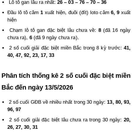
Lô tô gan lâu ra nhất:
26 – 03 – 76 – 70 – 36
Đầu lô tô câm
1
xuất hiện, đuôi (đít) loto câm
6, 9
xuất
hiện
Chạm lô tô gan đặc biệt lâu chưa về:
8
(đã 16 ngày
chưa ra),
6
(đã 9 ngày chưa ra).
2 số cuối giải đặc biệt miền Bắc trong 8 kỳ trước:
41,
40, 47, 92, 23, 17, 33
Phân tích t
hống kê 2 số cuối đặc biệt miền
Bắc đến ngày 13/5/2026
2 số cuối GĐB về nhiều nhất trong 30 ngày:
13, 80, 93,
96, 97
2 số cuối giải đặc biệt lâu chưa ra trong 30 ngày:
20,
26, 27, 30, 31