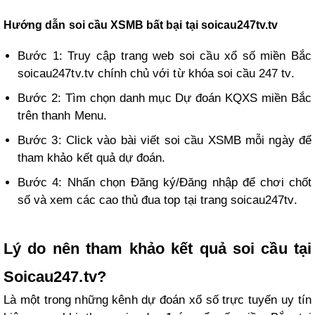
Hướng dẫn soi cầu XSMB bất bại tại soicau247tv.tv
Bước 1: Truy cập trang web soi cầu xổ số miền Bắc
soicau247tv.tv chính chủ với từ khóa soi cầu 247 tv.
Bước 2: Tìm chọn danh mục Dự đoán KQXS miền Bắc
trên thanh Menu.
Bước 3: Click vào bài viết soi cầu XSMB mỗi ngày để
tham khảo kết quả dự đoán.
Bước 4: Nhấn chọn Đăng ký/Đăng nhập để chơi chốt
số và xem các cao thủ đua top tại trang soicau247tv.
Lý do nên tham khảo kết quả soi cầu tại
Soicau247.tv?
Là một trong những kênh dự đoán xổ số trực tuyến uy tín