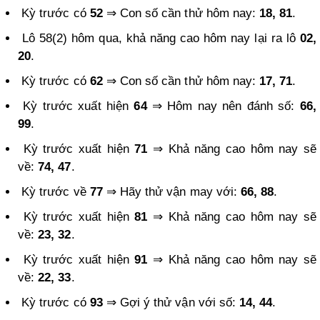
Kỳ trước có
52
⇒ Con số cần thử hôm nay:
18, 81
.
Lô 58(2) hôm qua, khả năng cao hôm nay lại ra lô
02,
20
.
Kỳ trước có
62
⇒ Con số cần thử hôm nay:
17, 71
.
Kỳ trước xuất hiện
64
⇒ Hôm nay nên đánh số:
66,
99
.
Kỳ trước xuất hiện
71
⇒ Khả năng cao hôm nay sẽ
về:
74, 47
.
Kỳ trước về
77
⇒ Hãy thử vận may với:
66, 88
.
Kỳ trước xuất hiện
81
⇒ Khả năng cao hôm nay sẽ
về:
23, 32
.
Kỳ trước xuất hiện
91
⇒ Khả năng cao hôm nay sẽ
về:
22, 33
.
Kỳ trước có
93
⇒ Gợi ý thử vận với số:
14, 44
.