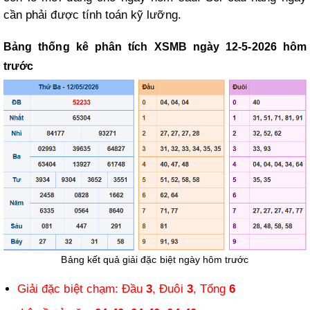
cần phải được tính toán kỹ lưỡng.
Bảng thống kê phân tích XSMB ngày 12-5-2026 hôm
trư
ớ
c
Bảng kết quả giải đặc biệt ngày hôm trước
Giải đặc biệt chạm: Đầu
3
, Đuôi
3
, Tổng
6