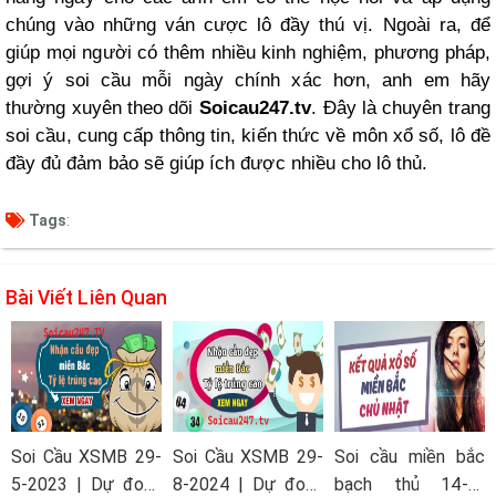
chúng vào những ván cược lô đầy thú vị. Ngoài ra, để
giúp mọi người có thêm nhiều kinh nghiệm, phương pháp,
gợi ý soi cầu mỗi ngày chính xác hơn, anh em hãy
thường xuyên theo dõi
Soicau247.tv
. Đây là chuyên trang
soi cầu, cung cấp thông tin, kiến thức về môn xổ số, lô đề
đầy đủ đảm bảo sẽ giúp ích được nhiều cho lô thủ.
Tags
:
Bài Viết Liên Quan
Soi Cầu XSMB 29-
Soi Cầu XSMB 29-
Soi cầu miền bắc
5-2023 | Dự đoán
8-2024 | Dự đoán
bạch thủ 14-7-