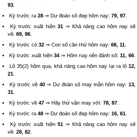
93
.
Kỳ trước ra
28
⇒ Dự đoán số đẹp hôm nay:
79, 97
.
Kỳ trước xuất hiện
31
⇒ Khả năng cao hôm nay sẽ
về:
69, 96
.
Kỳ trước có
32
⇒ Con số cần thử hôm nay:
66, 11
.
Kỳ trước xuất hiện
34
⇒ Hôm nay nên đánh số:
11, 66
.
Lô 35(2) hôm qua, khả năng cao hôm nay lại ra lô
12,
21
.
Kỳ trước về
40
⇒ Dự đoán số may mắn hôm nay:
13,
31
.
Kỳ trước về
47
⇒ Hãy thử vận may với:
78, 87
.
Kỳ trước ra
48
⇒ Dự đoán số đẹp hôm nay:
16, 61
.
Kỳ trước xuất hiện
51
⇒ Khả năng cao hôm nay sẽ
về:
28, 82
.