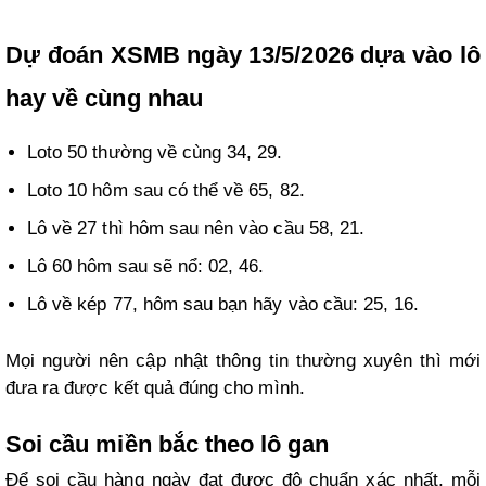
Dự đoán XSMB ngày 13/5/2026 dựa vào lô
hay về cùng nhau
Loto 50 thường về cùng 34, 29.
Loto 10 hôm sau có thể về 65, 82.
Lô về 27 thì hôm sau nên vào cầu 58, 21.
Lô 60 hôm sau sẽ nổ: 02, 46.
Lô về kép 77, hôm sau bạn hãy vào cầu: 25, 16.
Mọi người nên cập nhật thông tin thường xuyên thì mới
đưa ra được kết quả đúng cho mình.
Soi cầu miền bắc theo lô gan
Để soi cầu hàng ngày đạt được độ chuẩn xác nhất, mỗi