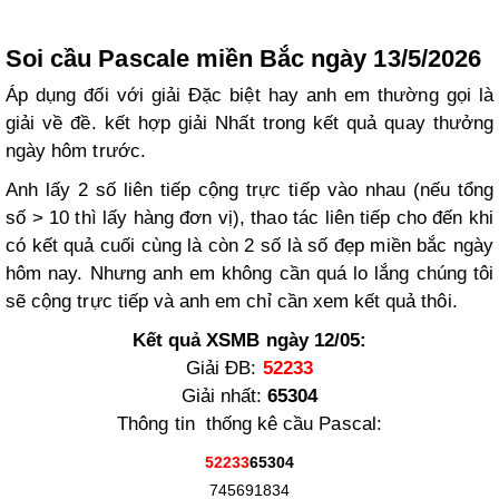
Soi cầu Pascale miền Bắc ngày 13/5/2026
Áp dụng đối với giải Đặc biệt hay anh em thường gọi là
giải về đề. kết hợp giải Nhất trong kết quả quay thưởng
ngày hôm trước.
Anh lấy 2 số liên tiếp cộng trực tiếp vào nhau (nếu tổng
số > 10 thì lấy hàng đơn vị), thao tác liên tiếp cho đến khi
có kết quả cuối cùng là còn 2 số là số đẹp miền bắc ngày
hôm nay. Nhưng anh em không cần quá lo lắng chúng tôi
sẽ cộng trực tiếp và anh em chỉ cần xem kết quả thôi.
Kết quả XSMB ngày 12/05:
Giải ĐB:
52233
Giải nhất:
65304
Thông tin
thống kê
cầu Pascal:
52233
65304
745691834