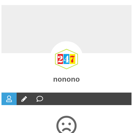
nonono