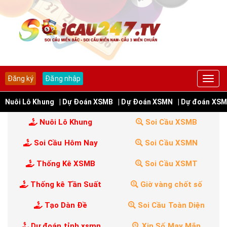
Đăng ký
Đăng nhập
Nuôi Lô Khung
| Dự Đoán XSMB
| Dự Đoán XSMN
| Dự đoán XS
Nuôi Lô Khung
Soi Cầu XSMB
Soi Cầu Hôm Nay
Soi Cầu XSMN
Thống Kê XSMB
Soi Cầu XSMT
Thống kê Tần Suất
Giờ vàng chốt số
Tạo Dàn Đề
Soi Cầu Toàn Diện
Dự đoán tỉnh xsmn
Xin Số May Mắn