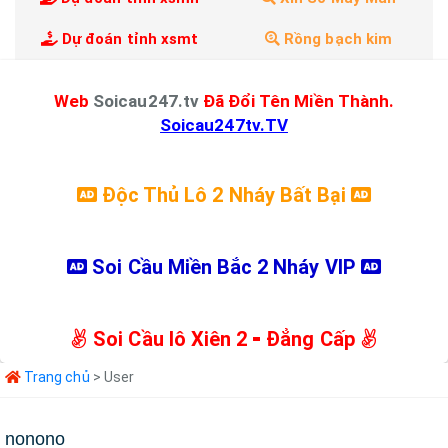
Dự đoán tỉnh xsmt
Rồng bạch kim
Web
Soicau247.tv
Đã Đổi Tên Miền Thành.
Soicau247tv.TV
Độc Thủ Lô 2 Nháy Bất Bại
Soi Cầu Miền Bắc 2 Nháy VIP
Soi Cầu lô Xiên 2 ⁃ Đẳng Cấp
Trang chủ
>
User
nonono