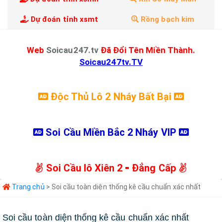
Dự đoán tỉnh xsmt
Rồng bạch kim
Web
Soicau247.tv
Đã Đổi Tên Miền Thành.
Soicau247tv.TV
Độc Thủ Lô 2 Nháy Bất Bại
Soi Cầu Miền Bắc 2 Nháy VIP
Soi Cầu lô Xiên 2 ⁃ Đẳng Cấp
Trang chủ
>
Soi cầu toàn diện thống kê cầu chuẩn xác nhất
Soi cầu toàn diện thống kê cầu chuẩn xác nhất