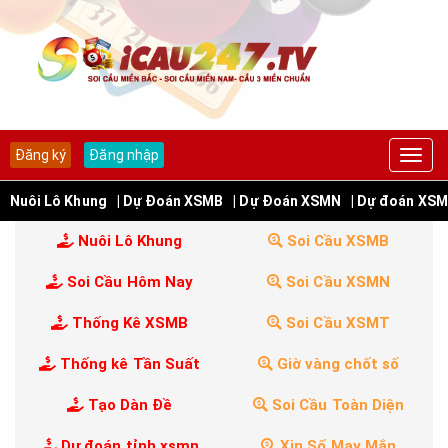
Đăng ký
Đăng nhập
Nuôi Lô Khung
| Dự Đoán XSMB
| Dự Đoán XSMN
| Dự đoán XS
Nuôi Lô Khung
Soi Cầu XSMB
Soi Cầu Hôm Nay
Soi Cầu XSMN
Thống Kê XSMB
Soi Cầu XSMT
Thống kê Tần Suất
Giờ vàng chốt số
Tạo Dàn Đề
Soi Cầu Toàn Diện
Dự đoán tỉnh xsmn
Xin Số May Mắn