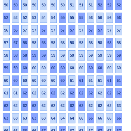
50
50
50
50
50
50
50
51
51
51
52
52
52
52
52
52
53
54
54
55
55
55
56
56
56
56
56
56
57
57
57
57
57
57
57
57
57
57
57
57
57
58
58
58
58
58
58
58
58
58
58
58
58
58
58
59
59
59
59
59
59
59
59
59
59
59
59
60
60
60
60
60
60
60
60
60
60
60
60
60
60
60
60
60
60
61
61
61
61
61
61
61
61
62
62
62
62
62
62
62
62
62
62
62
62
62
62
62
62
62
62
62
62
62
62
62
63
63
63
63
63
63
64
64
64
66
66
66
66
66
66
66
66
66
67
67
67
67
67
67
67
67
67