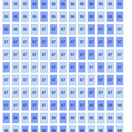
85
85
85
86
86
86
86
86
86
86
86
86
86
86
86
86
86
86
86
86
86
86
86
86
86
86
86
86
86
86
87
87
87
87
87
87
87
87
87
87
87
87
87
87
87
87
87
87
87
87
87
87
87
87
87
87
87
87
87
87
87
87
87
87
87
87
87
87
87
87
87
87
87
87
87
87
87
87
87
87
87
87
87
87
87
87
87
87
87
87
87
87
87
87
87
87
87
87
87
87
87
87
87
87
87
87
87
87
87
87
87
87
87
88
88
88
88
88
88
88
88
88
88
88
88
88
88
88
88
88
88
88
88
88
88
88
88
88
88
88
88
88
88