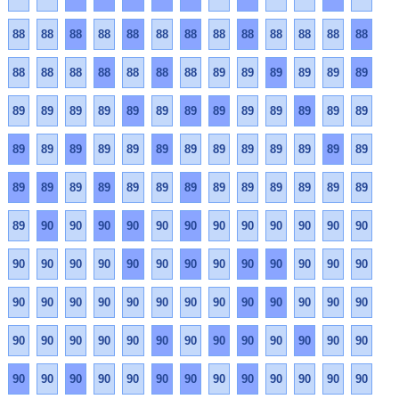
88
88
88
88
88
88
88
88
88
88
88
88
88
88
88
88
88
88
88
88
89
89
89
89
89
89
89
89
89
89
89
89
89
89
89
89
89
89
89
89
89
89
89
89
89
89
89
89
89
89
89
89
89
89
89
89
89
89
89
89
89
89
89
89
89
89
90
90
90
90
90
90
90
90
90
90
90
90
90
90
90
90
90
90
90
90
90
90
90
90
90
90
90
90
90
90
90
90
90
90
90
90
90
90
90
90
90
90
90
90
90
90
90
90
90
90
90
90
90
90
90
90
90
90
90
90
90
90
90
90