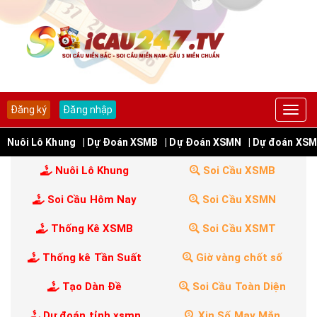
Đăng ký
Đăng nhập
Nuôi Lô Khung
| Dự Đoán XSMB
| Dự Đoán XSMN
| Dự đoán XS
Nuôi Lô Khung
Soi Cầu XSMB
Soi Cầu Hôm Nay
Soi Cầu XSMN
Thống Kê XSMB
Soi Cầu XSMT
Thống kê Tần Suất
Giờ vàng chốt số
Tạo Dàn Đề
Soi Cầu Toàn Diện
Dự đoán tỉnh xsmn
Xin Số May Mắn