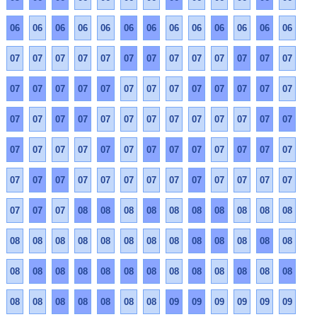
06
06
06
06
06
06
06
06
06
06
06
06
06
07
07
07
07
07
07
07
07
07
07
07
07
07
07
07
07
07
07
07
07
07
07
07
07
07
07
07
07
07
07
07
07
07
07
07
07
07
07
07
07
07
07
07
07
07
07
07
07
07
07
07
07
07
07
07
07
07
07
07
07
07
07
07
07
07
07
07
07
08
08
08
08
08
08
08
08
08
08
08
08
08
08
08
08
08
08
08
08
08
08
08
08
08
08
08
08
08
08
08
08
08
08
08
08
08
08
08
08
08
08
08
09
09
09
09
09
09