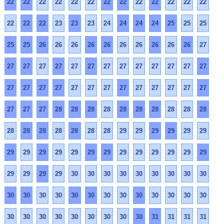
22
22
22
22
22
22
22
22
22
22
22
22
22
22
22
22
23
23
23
24
24
24
24
25
25
25
25
25
26
26
26
26
26
26
26
26
26
26
27
27
27
27
27
27
27
27
27
27
27
27
27
27
27
27
27
27
27
27
27
27
27
27
27
27
27
27
27
27
28
28
28
28
28
28
28
28
28
28
28
28
28
28
28
28
28
29
29
29
29
29
29
29
29
29
29
29
29
29
29
29
29
29
29
29
29
29
29
29
30
30
30
30
30
30
30
30
30
30
30
30
30
30
30
30
30
30
30
30
30
30
30
30
30
30
30
30
30
30
30
31
31
31
31