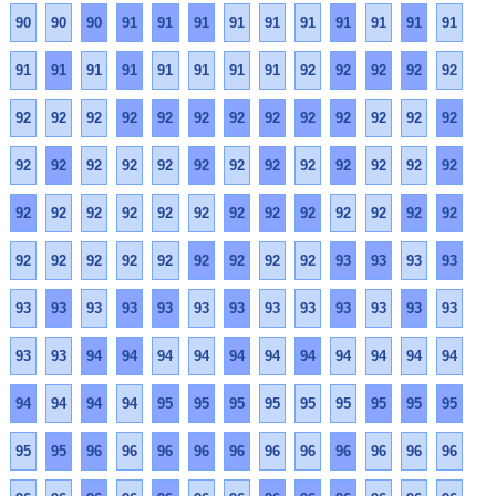
90
90
90
91
91
91
91
91
91
91
91
91
91
91
91
91
91
91
91
91
91
92
92
92
92
92
92
92
92
92
92
92
92
92
92
92
92
92
92
92
92
92
92
92
92
92
92
92
92
92
92
92
92
92
92
92
92
92
92
92
92
92
92
92
92
92
92
92
92
92
92
92
92
92
93
93
93
93
93
93
93
93
93
93
93
93
93
93
93
93
93
93
93
94
94
94
94
94
94
94
94
94
94
94
94
94
94
94
95
95
95
95
95
95
95
95
95
95
95
96
96
96
96
96
96
96
96
96
96
96