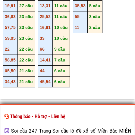
19,91
27 cầu
13,31
11 cầu
35,53
5 cầu
36,63
23 cầu
25,52
11 cầu
55
3 cầu
57,75
23 cầu
16,61
10 cầu
11
2 cầu
59,95
23 cầu
33
10 cầu
22
22 cầu
66
9 cầu
58,85
22 cầu
14,41
7 cầu
05,50
21 cầu
44
6 cầu
34,43
21 cầu
45,54
6 cầu
Thông báo - Hỗ trợ - Liên hệ
Soi cầu 247 Trang Soi cầu lô đề xổ số Miền Bắc MIỄN